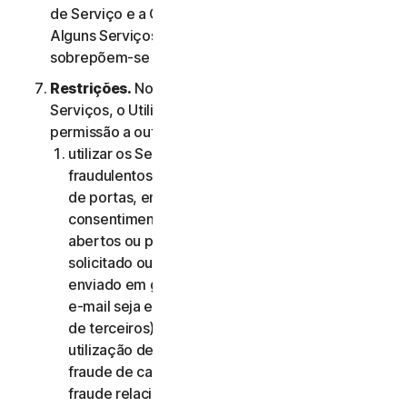
de Serviço e a Cláusula 4.ª – Termos Específicos de
Alguns Serviços, os termos da Cláusula 4.ª
sobrepõem-se aos da Cláusula 2.ª.
Restrições.
No que diz respeito à utilização dos
Serviços, o Utilizador não pode, nem pode dar
permissão a outra pessoa para:
utilizar os Serviços para quaisquer fins
fraudulentos, incluindo, sem limitação, análise
de portas, envio de spam, envio de e-mails de
consentimento, análise de reencaminhamentos
abertos ou proxies abertos, envio de e-mail não
solicitado ou qualquer versão ou tipo de e-mail
enviado em grandes quantidades (mesmo que o
e-mail seja encaminhado através de servidores
de terceiros), qualquer imposição de pop-ups,
utilização de cartões de crédito roubados,
fraude de cartões de crédito, fraude financeira,
fraude relacionada com criptomoedas,