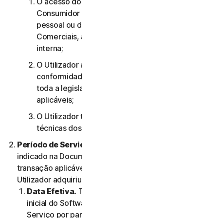
O acesso do utilizador aos Serviços de
Consumidor destina-se apenas à sua utilização
pessoal ou doméstica ou, no caso dos Serviços
Comerciais, apenas à sua utilização empresarial
interna;
O Utilizador aceita utilizar os Serviços em
conformidade com o presente Contrato e com
toda a legislação e todos os regulamentos
aplicáveis;
O Utilizador tem de cumprir quaisquer limitações
técnicas dos Serviços e/ou do Software.
Período de Serviço.
O Período de Serviço será
indicado na Documentação ou na documentação da
transação aplicável do Fornecedor através do qual o
Utilizador adquiriu o Serviço.
Data Efetiva.
Terá início (a) na data da instalação
inicial do Software ou da primeira utilização do
Serviço por parte do Utilizador; ou (b) na data na