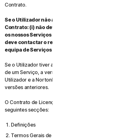
Contrato.
Se o Utilizador não aceitar os termos e condições do
Contrato: (i) não deve transferir, instalar ou utilizar
os nossos Serviços nem aceder aos mesmos e (ii)
deve contactar o respetivo Fornecedor ou a nossa
equipa de Serviços e Suporte para Clientes.
Se o Utilizador tiver aceite várias versões do Contrato
de um Serviço, a versão mais atual do Contrato entre o
Utilizador e a NortonLifeLock anula e substitui todas as
versões anteriores.
O Contrato de Licença e Serviços é composto pelas
seguintes secções:
Definições
Termos Gerais de Serviço