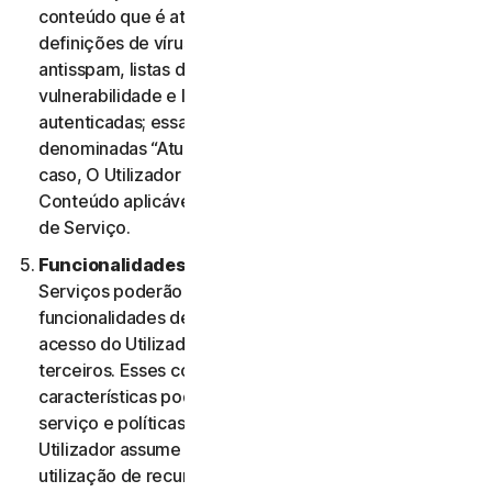
conteúdo que é atualizado periodicamente, como
definições de vírus, definições de spyware, regras
antisspam, listas de URL, regras de firewall, dados de
vulnerabilidade e listas atualizadas de páginas Web
autenticadas; essas atualizações são coletivamente
denominadas “Atualizações de Conteúdo” Nesse
caso, O Utilizador terá acesso às Atualizações de
Conteúdo aplicáveis aos Serviços durante o Período
de Serviço.
Funcionalidades ou Conteúdos de Terceiros.
Os
Serviços poderão incluir características e
funcionalidades de terceiros ou poderão permitir o
acesso do Utilizador a conteúdos de Web sites de
terceiros. Esses conteúdos, funcionalidades ou
características poderão estar sujeitos a termos de
serviço e políticas de privacidade de terceiros. O
Utilizador assume a sua total responsabilidade pela
utilização de recursos de terceiros e quaisquer riscos