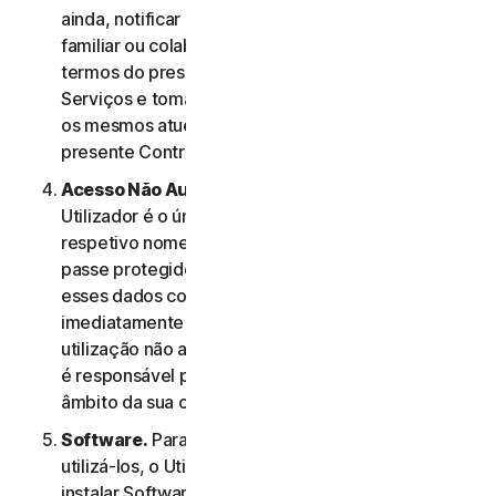
ainda, notificar os membros do seu agregado
familiar ou colaboradores de PE relativamente aos
termos do presente Contrato de Licença e
Serviços e tomar as medidas necessárias para que
os mesmos atuem em conformidade com o
presente Contrato de Licença e Serviços.
Acesso Não Autorizado à Conta do Utilizador
. O
Utilizador é o único responsável por manter o
respetivo nome de utilizador e a respetiva palavra-
passe protegidos. O Utilizador não deve partilhar
esses dados com outras pessoas e deve notificar
imediatamente a NortonLifeLock em caso de
utilização não autorizada dos mesmos. O Utilizador
é responsável por todas as atividades efetuadas no
âmbito da sua conta.
Software.
Para aceder a determinados Serviços e
utilizá-los, o Utilizador poderá ter de transferir e
instalar Software num Dispositivo. Os termos e