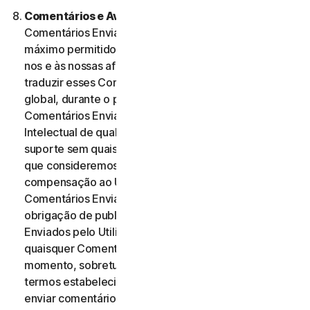
Comentários e Avaliações.
No caso de quaisquer
Comentários Enviados, o Utilizador, dentro do
máximo permitido pela legislação aplicável, autoriza-
nos e às nossas afiliadas a utilizar, reproduzir, copiar e
traduzir esses Comentários Enviados numa base
global, durante o prazo de proteção desses
Comentários Enviados por Direitos de Propriedade
Intelectual de qualquer forma e através de qualquer
suporte sem quaisquer restrições de qualquer forma
que consideremos adequada. Não será paga qualquer
compensação ao Utilizador relativa à utilização dos
Comentários Enviados. Não temos qualquer
obrigação de publicar ou utilizar os Comentários
Enviados pelo Utilizador e podemos remover
quaisquer Comentários Enviados a qualquer
momento, sobretudo se estes violarem quaisquer
termos estabelecidos no presente Contrato. Ao
enviar comentários, o Utilizador reconhece e garante