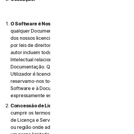
O Software é Nossa Propriedade
O Software e
qualquer Documentação são nossa propriedade ou
dos nossos licenciantes e encontram-se protegidos
por leis de direitos de autor. Estas leis de direitos de
autor incluem todos os Direitos de Propriedade
Intelectual relacionados com o Software e a
Documentação. Qualquer Software fornecido ao
Utilizador é licenciado, e não vendido, ao Utilizador, e
reservamo-nos todos os direitos associados ao
Software e à Documentação que não estejam
expressamente estabelecidos no presente Contrato.
Concessão de Licença.
Na condição de o Utilizador
cumprir os termos e condições do presente Contrato
de Licença e Serviços, concedemos-lhe, no território
ou região onde adquiriu o Software, uma licença com