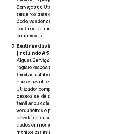
Serviços do Utilizador e não deve ser utilizada por
terceiros para qualquer finalidade. O Utilizador não
pode vender ou transferir as credenciais da sua
conta ou permitir que outras pessoas utilizem essas
credenciais.
Exatidão das Informações do Utilizador
(incluindo A Sua Família ou Pequena Empresa)
.
Alguns Serviços podem permitir que o Utilizador
registe dispositivos dos membros do seu agregado
familiar, colaboradores de Pequena Empresa para
que estes utilizem os Serviços. Nesses casos, o
Utilizador compromete-se a fornecer dados
pessoais e de outros membros do seu agregado
familiar ou colaboradores da sua PE que sejam
verdadeiros e precisos e garante que está
devidamente autorizado para fornecer esses
dados em nome desses membros e para
monitorizar as suas contas. O Utilizador aceita,