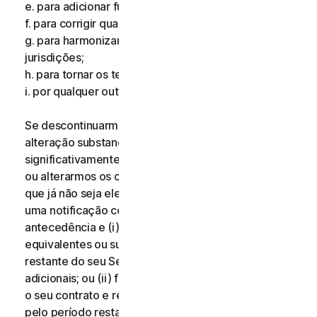
e. para adicionar funcionalidades adicionais;
f. para corrigir qualquer erro;
g. para harmonizar os serviços ou termos em múltiplas
jurisdições;
h. para tornar os termos mais claros; e
i. por qualquer outro motivo válido.
Se descontinuarmos os Serviços, aplicarmos uma
alteração substancial aos Serviços que possa ser
significativamente prejudicial para si, ou introduzirmos
ou alterarmos os critérios de elegibilidade de modo
que já não seja elegível para os Serviços, receberá
uma notificação com catorze (14) dias de
antecedência e (i) oferecemos-lhe serviços
equivalentes ou superiores durante o período
restante do seu Serviço sem quaisquer custos
adicionais; ou (ii) fornecemos-lhe o direito de terminar
o seu contrato e receber um reembolso proporcional
pelo período restante do seu Serviço. Para exercer