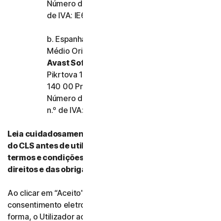
Número de registo da empresa: 159355 e n.º
de IVA: IE6557355A
b. Espanha, França, Itália e o resto da Europa,
Médio Oriente e África
Avast Software s.r.o.
Pikrtova 1737/1a, Nusle,
140 00 Praha 4, República Checa
Número de registo da empresa: 02176475 e
n.º de IVA: CZ02176475
Leia cuidadosamente todos os termos e condições
do CLS antes de utilizar os nossos Serviços. Esses
termos e condições contêm informações acerca dos
direitos e das obrigações do Utilizador.
Ao clicar em “Aceito” (“I Agree”) ou ao indicar
consentimento eletronicamente de qualquer outra
forma, o Utilizador aceita os termos e condições do