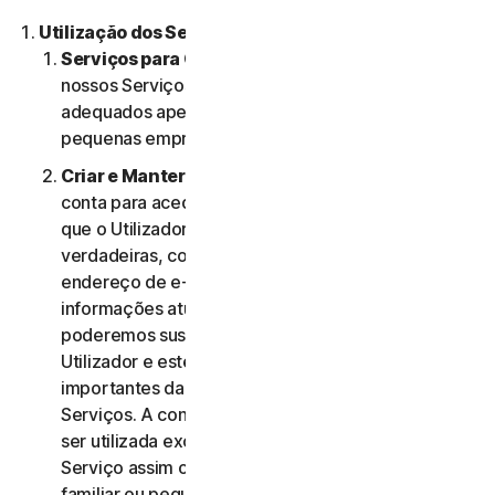
Utilização dos Serviços.
Serviços para Consumidores ou Empresas
. Os
nossos Serviços para Consumidores são criados e
adequados apenas para consumidores e não para
pequenas empresas.
Criar e Manter uma Conta.
Pode precisar de uma
conta para aceder e usar os Serviços. É importante
que o Utilizador forneça informações de conta
verdadeiras, completas e atualizadas (incluindo um
endereço de e-mail válido) e mantenha essas
informações atualizadas. Se não o fizer,
poderemos suspender ou cessar a conta do
Utilizador e este poderá não receber notificações
importantes da NortonLifeLock relativamente aos
Serviços. A conta do Utilizador é pessoal e deve
ser utilizada exclusivamente pelo mesmo (ou, se o
Serviço assim o permitir, pelo seu agregado
familiar ou pequena empresa) para gerir os