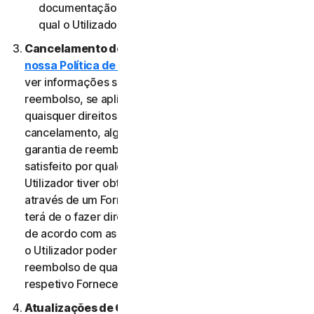
documentação aplicável do Fornecedor através do
qual o Utilizador obteve o Serviço.
Cancelamento do Serviço.
Reveja a
nossa Política de Cancelamento e Reembolso
para
ver informações sobre o cancelamento e obter um
reembolso, se aplicável. Independentemente de
quaisquer direitos legais, como direitos de
cancelamento, alguns Serviços podem incluir uma
garantia de reembolso, caso o Utilizador não esteja
satisfeito por qualquer motivo. No entanto, se o
Utilizador tiver obtido o direito a utilizar o Serviço
através de um Fornecedor e pretender cancelá-lo,
terá de o fazer diretamente junto desse Fornecedor,
de acordo com as instruções do mesmo. Nesse caso,
o Utilizador poderá não ter direito a qualquer
reembolso de qualquer pagamento efetuado ao
respetivo Fornecedor.
Atualizações de Conteúdo.
Alguns Serviços utilizam