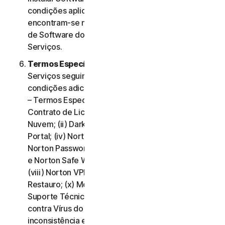
condições aplicáveis à utilização desse Software
encontram-se na Cláusula 3.ª – Termos de Licença
de Software do presente Contrato de Licença e
Serviços.
Termos Específicos de Alguns Serviços.
Os
Serviços seguintes estão sujeitos a termos e
condições adicionais, estabelecidos na Cláusula 4.ª
– Termos Específicos de Alguns Serviços do
Contrato de Licença e Serviços: (i) Backup na
Nuvem; (ii) Dark Web Monitoring; (iii) Norton Credit
Portal; (iv) Norton Family e Controlo Parental; (v)
Norton Password Manager; (vi) Norton Safe Search
e Norton Safe Web; (vii) Norton Small Business;
(viii) Norton VPN (ix) Serviços de Suporte de
Restauro; (x) Monitorização de Redes Sociais e (xi)
Suporte Técnico (incluindo Promessa de Proteção
contra Vírus do Norton). Em caso de conflito ou
inconsistência entre a Cláusula 2.ª – Termos Gerais