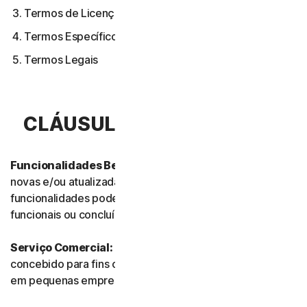
Termos de Licença de Software
Termos Específicos de Alguns Serviços
Termos Legais
CLÁUSULA 1.ª – DEFINIÇÕES
Funcionalidades Beta:
referem-se às funcionalidades
novas e/ou atualizadas ainda em modo de teste. Essas
funcionalidades podem ainda não estar totalmente
funcionais ou concluídas.
Serviço Comercial:
refere-se a qualquer Serviço
concebido para fins comerciais e destinado a uso interno
em pequenas empresas.