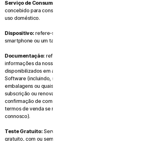
Serviço de Consumidor:
refere-se a qualquer Serviço
concebido para consumidores individuais e destinado a
uso doméstico.
Dispositivo:
refere-se a um computador, um portátil, um
smartphone ou um tablet.
Documentação:
refere-se a quaisquer documentos e
informações da nossa parte que acompanhem ou sejam
disponibilizados em associação ao Serviço e/ou ao
Software (incluindo, sem limitação, quaisquer
embalagens ou quaisquer informações de compra,
subscrição ou renovação, como recibos ou e-mails de
confirmação de compra, subscrição ou renovação, e os
termos de venda se realizar a transação diretamente
connosco).
Teste Gratuito:
Serviço oferecido com base num teste
gratuito, com ou sem limite de tempo.