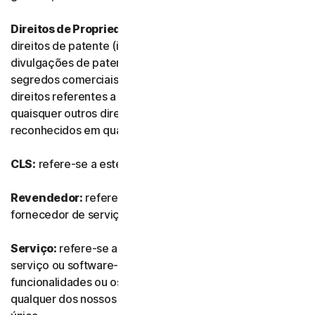
Direitos de Propriedade Intelectual:
referem-se aos
direitos de patente (incluindo, sem limitação, pedidos e
divulgações de patente), invenções, direitos de autor,
segredos comerciais, direitos morais, know-how,
direitos referentes a dados e bases de dados e
quaisquer outros direitos de propriedade intelectual
reconhecidos em qualquer país ou jurisdição do mundo.
CLS:
refere-se a este Contrato de Licença e Serviços.
Revendedor:
refere-se a qualquer revendedor ou
fornecedor de serviços de TI autorizado por nós.
Serviço:
refere-se a qualquer oferta de subscrição de
serviço ou software-como-serviço, juntamente com as
funcionalidades ou os serviços associados, assim como
qualquer dos nossos produtos ou serviços de compra