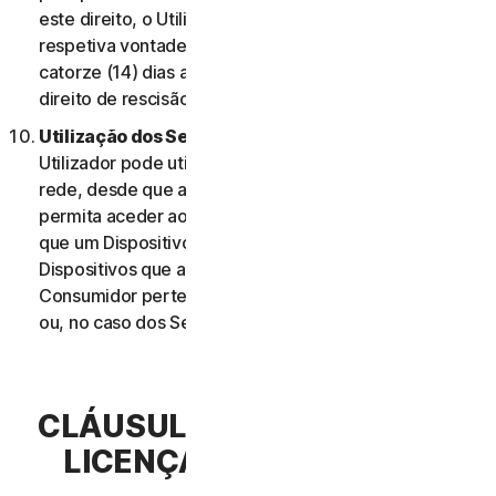
este direito, o Utilizador deve informar-nos da
respetiva vontade de rescindir o contrato no prazo de
catorze (14) dias após a notificação da alteração e do
direito de rescisão do Utilizador.
Utilização dos Serviços Através de uma Rede.
O
Utilizador pode utilizar os Serviços através de uma
rede, desde que a sua Elegibilidade do Serviço lhe
permita aceder aos Serviços ou utilizá-los em mais do
que um Dispositivo e desde que cada um desses
Dispositivos que aceda ou utilize os Serviços de
Consumidor pertença a um único agregado familiar
ou, no caso dos Serviços Comerciais, a uma única PE.
CLÁUSULA 3.ª – TERMOS DE
LICENÇA DE SOFTWARE