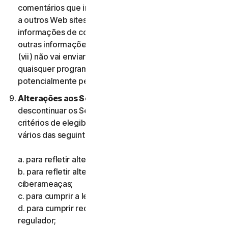
comentários que incluam informações que se refiram
a outros Web sites, endereços, endereços de e-mail,
informações de contacto, números de telefone ou
outras informações pessoais de qualquer pessoa; e
(vii) não vai enviar comentários que contenham
quaisquer programas ou ficheiros informáticos
potencialmente perigosos.
Alterações aos Serviços.
Podemos alterar ou
descontinuar os Serviços ou introduzir ou mudar os
critérios de elegibilidade para os Serviços, por um ou
vários das seguintes motivos:
a. para refletir alterações na tecnologia;
b. para refletir alterações na natureza das
ciberameaças;
c. para cumprir a lei e refletir alterações na lei;
d. para cumprir requisitos impostos por um organismo
regulador;