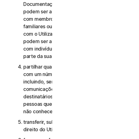
Documentação, os Serviços de Consumidor não
podem ser acedidos, utilizados ou partilhados
com membros da família, membros não
familiares ou outros indivíduos que não residam
com o Utilizador, e os Serviços Comerciais não
podem ser acedidos, utilizados ou partilhados
com indivíduos que não sejam colaboradores ou
parte da sua Pequena Empresa;
partilhar quaisquer dados ou outros conteúdos
com um número excessivo de pessoas,
incluindo, sem limitação, o envio de
comunicações para um número elevado de
destinatários ou a partilha de conteúdo com
pessoas que o Utilizador não conhece ou que
não conhecem o Utilizador;
transferir, sublicenciar, alugar e/ou emprestar o
direito do Utilizador de utilizar os Serviços;