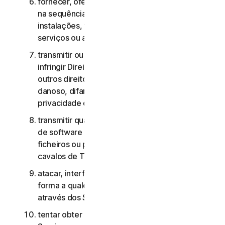
fornecer, oferecer ou disponibilizar os Serviços
na sequência de um contrato de gestão de
instalações, timesharing, fornecimento de
serviços ou agenciamento de serviços;
transmitir ou armazenar material que possa
infringir Direitos de Propriedade Intelectual ou
outros direitos de terceiros ou que seja ilegal,
danoso, difamatório, injurioso ou invasivo da
privacidade de terceiros;
transmitir qualquer material que contenha vírus
de software ou outro código informático,
ficheiros ou programas prejudiciais, como
cavalos de Troia, worms ou time bombs;
atacar, interferir, negar o serviço de qualquer
forma a qualquer outra rede, computador ou nó
através dos Serviços;
tentar obter acesso não autorizado a quaisquer