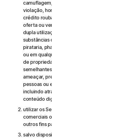
camuflagem, extorsão, chantagem, rapto,
violação, homicídio, venda de cartões de
crédito roubados, venda de bens roubados,
oferta ou venda de materiais militares e de
dupla utilização proibidos, oferta ou venda de
substâncias controladas, roubo de identidade,
pirataria, pharming, scraping de qualquer forma
ou em qualquer escala, pirataria digital, violação
de propriedade intelectual e outras atividades
semelhantes; ou para assediar, perseguir,
ameaçar, prejudicar ou monitorizar outras
pessoas ou explorar crianças de qualquer forma,
incluindo através de áudio, vídeo, fotografia,
conteúdo digital, etc.;
utilizar os Serviços de Consumidor para fins
comerciais ou os Serviços Comerciais para
outros fins para além de fins comerciais internos;
salvo disposição em contrário no CLS ou na