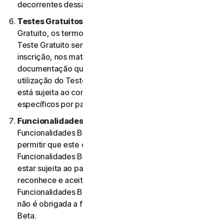
decorrentes dessa utilização.
Testes Gratuitos.
Se oferecermos um Teste
Gratuito, os termos específicos aplicáveis ao seu
Teste Gratuito serão fornecidos no momento da
inscrição, nos materiais promocionais e/ou
documentação que descrevem o Teste Gratuito. A
utilização do Teste Gratuito por parte do Utilizador
está sujeita ao comprimento desses termos
específicos por parte do mesmo.
Funcionalidades Beta.
Poderemos incluir
Funcionalidades Beta nos Serviços para o Utilizador e
permitir que este envie comentários. A utilização de
Funcionalidades Beta por parte do Utilizador pode
estar sujeita ao pagamento de taxas. O Utilizador
reconhece e aceita que a sua utilização de
Funcionalidades Beta é voluntária e a NortonLifeLock
não é obrigada a fornecer quaisquer Funcionalidades
Beta.