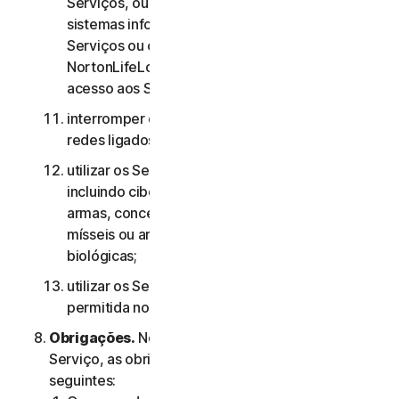
Serviços, ou às contas de outros utilizadores, ou
sistemas informáticos ou redes ligados aos
Serviços ou contornar quaisquer medidas que a
NortonLifeLock utilize para evitar ou restringir o
acesso aos Serviços;
interromper ou interferir com servidores ou
redes ligados a quaisquer Serviços;
utilizar os Serviços para quaisquer fins militares,
incluindo ciberguerra, desenvolvimento de
armas, conceção, fabrico ou produção de
mísseis ou armas nucleares, químicas ou
biológicas;
utilizar os Serviços de qualquer forma não
permitida nos termos do presente Contrato.
Obrigações.
No que diz respeito à utilização do
Serviço, as obrigações do Utilizador são as
seguintes: