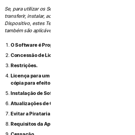
Se, para utilizar os Serviços, o Utilizador tiver de
transferir, instalar, aceder ou utilizar Software num
Dispositivo, estes Termos de Licença de Software
também são aplicáveis a essa utilização.
O Software é Propriedade da NortonLifeLock.
Concessão de Licença.
Restrições.
Licença para um único dispositivo: apenas uma
cópia para efeitos de backup ou arquivo permitida.
Instalação de Software.
Atualizações de Conteúdo Automáticas.
Evitar a Pirataria de Software.
Requisitos da Apple.
Cessação.