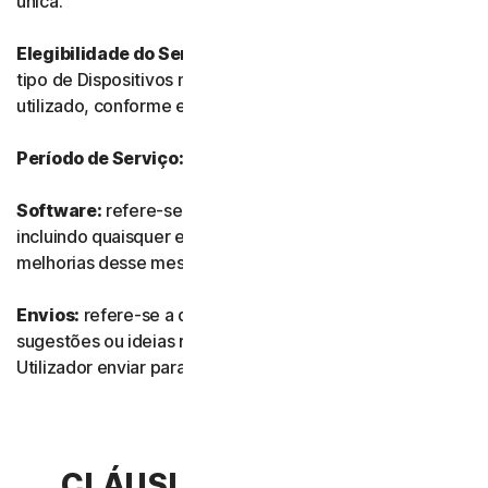
única.
Elegibilidade do Serviço:
refere-se ao número e ao
tipo de Dispositivos no qual o Software pode ser
utilizado, conforme especificado na Documentação.
Período de Serviço:
refere-se à duração do Serviço.
Software:
refere-se a qualquer do nosso software,
incluindo quaisquer edições, revisões, atualizações ou
melhorias desse mesmo software.
Envios:
refere-se a quaisquer comentários, avaliações,
sugestões ou ideias relacionados com os Serviços que o
Utilizador enviar para nós.
CLÁUSULA 2.ª – TERMOS