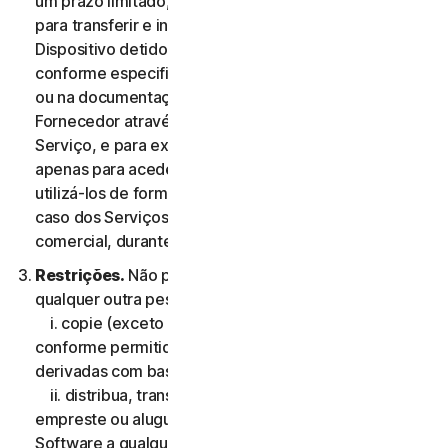
um prazo limitado, não exclusiva e não transferível,
para transferir e instalar uma cópia do Software no
Dispositivo detido ou controlado pelo Utilizador,
conforme especificado na Elegibilidade do Serviço,
ou na documentação da transação aplicável do
Fornecedor através do qual o Utilizador obteve o
Serviço, e para executar essa cópia do Software
apenas para aceder aos Serviços de Consumidor e
utilizá-los de forma pessoal, e não comercial ou, no
caso dos Serviços Comerciais, para sua utilização
comercial, durante o Período de Serviço.
Restrições.
Não pode, nem pode permitir que
qualquer outra pessoa:
i. copie (exceto para efeitos de backup ou arquivo
conforme permitido abaixo), modifique ou crie obras
derivadas com base no Software;
ii. distribua, transfira, sublicencie, ceda por leasing,
empreste ou alugue o seu direito de utilizar o
Software a qualquer terceiro;