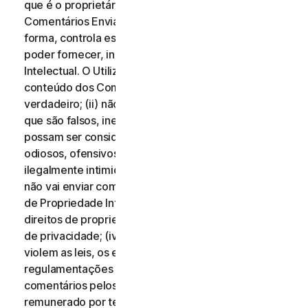
que é o proprietário de todos os direitos desses
Comentários Enviados, ou que, de qualquer outra
forma, controla esses direitos, necessários para os
poder fornecer, incluindo Direitos de Propriedade
Intelectual. O Utilizador aceita que: (i) todo o
conteúdo dos Comentários Enviados deve ser
verdadeiro; (ii) não vai enviar comentários que saiba
que são falsos, inexatos ou enganosos e/ou que
possam ser considerados difamatórios, injuriosos,
odiosos, ofensivos, ilegalmente ameaçadores ou
ilegalmente intimidantes para qualquer pessoa; (iii)
não vai enviar comentários que infrinjam os Direitos
de Propriedade Intelectual de terceiros ou outros
direitos de propriedade ou direitos de divulgação ou
de privacidade; (iv) não vai enviar comentários que
violem as leis, os estatutos, os decretos ou as
regulamentações aplicáveis; (v) não vai enviar
comentários pelos quais tenha sido compensado ou
remunerado por terceiros; (vi) não vai enviar