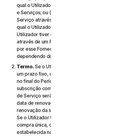
qual o Utilizador aceitou este Contrato de Licença
e Serviços; ou (c) se o Utilizador tiver adquirido o
Serviço através da nossa loja online, na data na
qual o Utilizador concluiu a compra; ou (d) se o
Utilizador tiver obtido o direito a utilizar o Serviço
através de um Fornecedor, na data determinada
por esse Fornecedor, conforme aplicável,
dependendo do que ocorrer primeiro.
Termo.
Se o Utilizador tiver uma subscrição com
um prazo fixo, o Serviço termina automaticamente
no final do Período de Serviço. Se tiver uma
subscrição com renovação automática, o Período
de Serviço será renovado automaticamente na
data de renovação a menos que cancele a
renovação da subscrição antes do dia da cobrança.
Se o Utilizador tiver um serviço ou produto de
compra única, o Período de Serviço terá a duração
estabelecida na Documentação, ou na