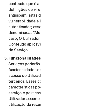
conteúdo que é atualizado periodicamente, como
definições de vírus, definições de spyware, regras
antisspam, listas de URL, regras de firewall, dados de
vulnerabilidade e listas atualizadas de páginas Web
autenticadas; essas atualizações são coletivamente
denominadas “Atualizações de Conteúdo” Nesse
caso, O Utilizador terá acesso às Atualizações de
Conteúdo aplicáveis aos Serviços durante o Período
de Serviço.
Funcionalidades ou Conteúdos de Terceiros.
Os
Serviços poderão incluir características e
funcionalidades de terceiros ou poderão permitir o
acesso do Utilizador a conteúdos de Web sites de
terceiros. Esses conteúdos, funcionalidades ou
características poderão estar sujeitos a termos de
serviço e políticas de privacidade de terceiros. O
Utilizador assume a sua total responsabilidade pela
utilização de recursos de terceiros e quaisquer riscos