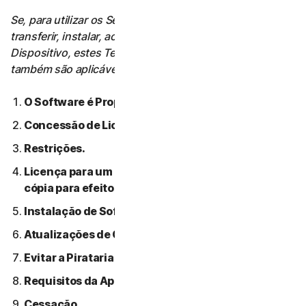
Se, para utilizar os Serviços, o Utilizador tiver de
transferir, instalar, aceder ou utilizar Software num
Dispositivo, estes Termos de Licença de Software
também são aplicáveis a essa utilização.
O Software é Propriedade da NortonLifeLock.
Concessão de Licença.
Restrições.
Licença para um único dispositivo: apenas uma
cópia para efeitos de backup ou arquivo permitida.
Instalação de Software.
Atualizações de Conteúdo Automáticas.
Evitar a Pirataria de Software.
Requisitos da Apple.
Cessação.