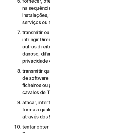
fornecer, oferecer ou disponibilizar os Serviços
na sequência de um contrato de gestão de
instalações, timesharing, fornecimento de
serviços ou agenciamento de serviços;
transmitir ou armazenar material que possa
infringir Direitos de Propriedade Intelectual ou
outros direitos de terceiros ou que seja ilegal,
danoso, difamatório, injurioso ou invasivo da
privacidade de terceiros;
transmitir qualquer material que contenha vírus
de software ou outro código informático,
ficheiros ou programas prejudiciais, como
cavalos de Troia, worms ou time bombs;
atacar, interferir, negar o serviço de qualquer
forma a qualquer outra rede, computador ou nó
através dos Serviços;
tentar obter acesso não autorizado a quaisquer