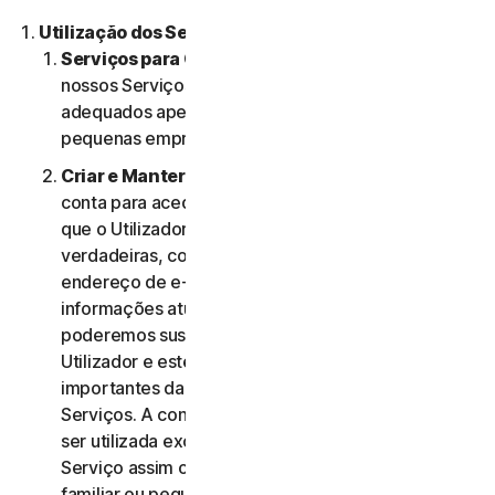
Utilização dos Serviços.
Serviços para Consumidores ou Empresas
. Os
nossos Serviços para Consumidores são criados e
adequados apenas para consumidores e não para
pequenas empresas.
Criar e Manter uma Conta.
Pode precisar de uma
conta para aceder e usar os Serviços. É importante
que o Utilizador forneça informações de conta
verdadeiras, completas e atualizadas (incluindo um
endereço de e-mail válido) e mantenha essas
informações atualizadas. Se não o fizer,
poderemos suspender ou cessar a conta do
Utilizador e este poderá não receber notificações
importantes da NortonLifeLock relativamente aos
Serviços. A conta do Utilizador é pessoal e deve
ser utilizada exclusivamente pelo mesmo (ou, se o
Serviço assim o permitir, pelo seu agregado
familiar ou pequena empresa) para gerir os