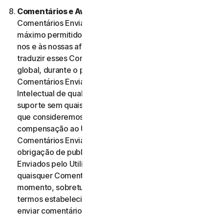
Comentários e Avaliações.
No caso de quaisquer
Comentários Enviados, o Utilizador, dentro do
máximo permitido pela legislação aplicável, autoriza-
nos e às nossas afiliadas a utilizar, reproduzir, copiar e
traduzir esses Comentários Enviados numa base
global, durante o prazo de proteção desses
Comentários Enviados por Direitos de Propriedade
Intelectual de qualquer forma e através de qualquer
suporte sem quaisquer restrições de qualquer forma
que consideremos adequada. Não será paga qualquer
compensação ao Utilizador relativa à utilização dos
Comentários Enviados. Não temos qualquer
obrigação de publicar ou utilizar os Comentários
Enviados pelo Utilizador e podemos remover
quaisquer Comentários Enviados a qualquer
momento, sobretudo se estes violarem quaisquer
termos estabelecidos no presente Contrato. Ao
enviar comentários, o Utilizador reconhece e garante