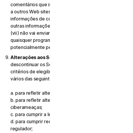
comentários que incluam informações que se refiram
a outros Web sites, endereços, endereços de e-mail,
informações de contacto, números de telefone ou
outras informações pessoais de qualquer pessoa; e
(vii) não vai enviar comentários que contenham
quaisquer programas ou ficheiros informáticos
potencialmente perigosos.
Alterações aos Serviços.
Podemos alterar ou
descontinuar os Serviços ou introduzir ou mudar os
critérios de elegibilidade para os Serviços, por um ou
vários das seguintes motivos:
a. para refletir alterações na tecnologia;
b. para refletir alterações na natureza das
ciberameaças;
c. para cumprir a lei e refletir alterações na lei;
d. para cumprir requisitos impostos por um organismo
regulador;