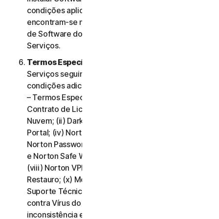
condições aplicáveis à utilização desse Software
encontram-se na Cláusula 3.ª – Termos de Licença
de Software do presente Contrato de Licença e
Serviços.
Termos Específicos de Alguns Serviços.
Os
Serviços seguintes estão sujeitos a termos e
condições adicionais, estabelecidos na Cláusula 4.ª
– Termos Específicos de Alguns Serviços do
Contrato de Licença e Serviços: (i) Backup na
Nuvem; (ii) Dark Web Monitoring; (iii) Norton Credit
Portal; (iv) Norton Family e Controlo Parental; (v)
Norton Password Manager; (vi) Norton Safe Search
e Norton Safe Web; (vii) Norton Small Business;
(viii) Norton VPN (ix) Serviços de Suporte de
Restauro; (x) Monitorização de Redes Sociais e (xi)
Suporte Técnico (incluindo Promessa de Proteção
contra Vírus do Norton). Em caso de conflito ou
inconsistência entre a Cláusula 2.ª – Termos Gerais