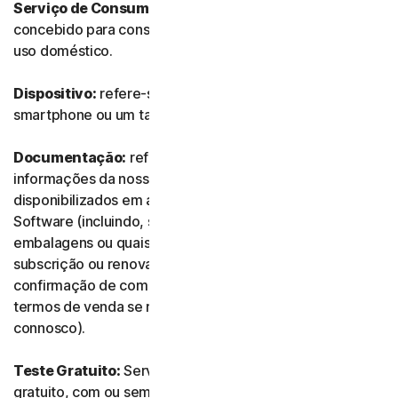
Serviço de Consumidor:
refere-se a qualquer Serviço
concebido para consumidores individuais e destinado a
uso doméstico.
Dispositivo:
refere-se a um computador, um portátil, um
smartphone ou um tablet.
Documentação:
refere-se a quaisquer documentos e
informações da nossa parte que acompanhem ou sejam
disponibilizados em associação ao Serviço e/ou ao
Software (incluindo, sem limitação, quaisquer
embalagens ou quaisquer informações de compra,
subscrição ou renovação, como recibos ou e-mails de
confirmação de compra, subscrição ou renovação, e os
termos de venda se realizar a transação diretamente
connosco).
Teste Gratuito:
Serviço oferecido com base num teste
gratuito, com ou sem limite de tempo.