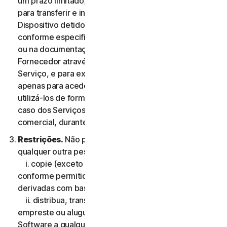
um prazo limitado, não exclusiva e não transferível,
para transferir e instalar uma cópia do Software no
Dispositivo detido ou controlado pelo Utilizador,
conforme especificado na Elegibilidade do Serviço,
ou na documentação da transação aplicável do
Fornecedor através do qual o Utilizador obteve o
Serviço, e para executar essa cópia do Software
apenas para aceder aos Serviços de Consumidor e
utilizá-los de forma pessoal, e não comercial ou, no
caso dos Serviços Comerciais, para sua utilização
comercial, durante o Período de Serviço.
Restrições.
Não pode, nem pode permitir que
qualquer outra pessoa:
i. copie (exceto para efeitos de backup ou arquivo
conforme permitido abaixo), modifique ou crie obras
derivadas com base no Software;
ii. distribua, transfira, sublicencie, ceda por leasing,
empreste ou alugue o seu direito de utilizar o
Software a qualquer terceiro;