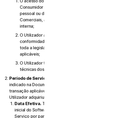
O acesso do utilizador aos Serviços de
Consumidor destina-se apenas à sua utilização
pessoal ou doméstica ou, no caso dos Serviços
Comerciais, apenas à sua utilização empresarial
interna;
O Utilizador aceita utilizar os Serviços em
conformidade com o presente Contrato e com
toda a legislação e todos os regulamentos
aplicáveis;
O Utilizador tem de cumprir quaisquer limitações
técnicas dos Serviços e/ou do Software.
Período de Serviço.
O Período de Serviço será
indicado na Documentação ou na documentação da
transação aplicável do Fornecedor através do qual o
Utilizador adquiriu o Serviço.
Data Efetiva.
Terá início (a) na data da instalação
inicial do Software ou da primeira utilização do
Serviço por parte do Utilizador; ou (b) na data na