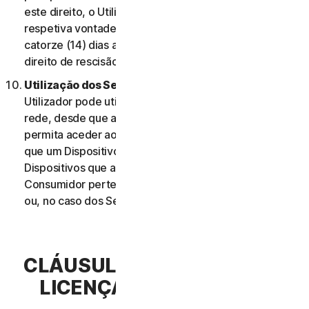
este direito, o Utilizador deve informar-nos da
respetiva vontade de rescindir o contrato no prazo de
catorze (14) dias após a notificação da alteração e do
direito de rescisão do Utilizador.
Utilização dos Serviços Através de uma Rede.
O
Utilizador pode utilizar os Serviços através de uma
rede, desde que a sua Elegibilidade do Serviço lhe
permita aceder aos Serviços ou utilizá-los em mais do
que um Dispositivo e desde que cada um desses
Dispositivos que aceda ou utilize os Serviços de
Consumidor pertença a um único agregado familiar
ou, no caso dos Serviços Comerciais, a uma única PE.
CLÁUSULA 3.ª – TERMOS DE
LICENÇA DE SOFTWARE