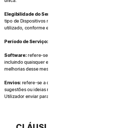
única.
Elegibilidade do Serviço:
refere-se ao número e ao
tipo de Dispositivos no qual o Software pode ser
utilizado, conforme especificado na Documentação.
Período de Serviço:
refere-se à duração do Serviço.
Software:
refere-se a qualquer do nosso software,
incluindo quaisquer edições, revisões, atualizações ou
melhorias desse mesmo software.
Envios:
refere-se a quaisquer comentários, avaliações,
sugestões ou ideias relacionados com os Serviços que o
Utilizador enviar para nós.
CLÁUSULA 2.ª – TERMOS