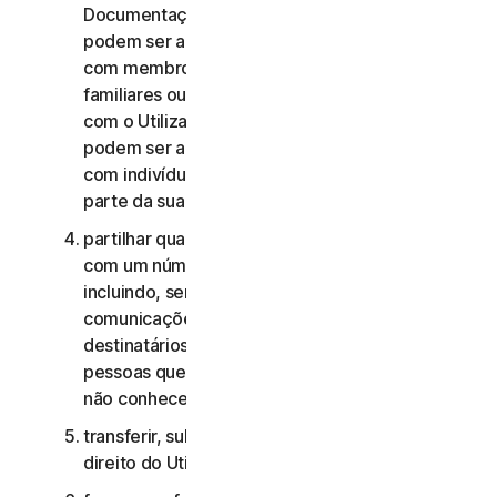
Documentação, os Serviços de Consumidor não
podem ser acedidos, utilizados ou partilhados
com membros da família, membros não
familiares ou outros indivíduos que não residam
com o Utilizador, e os Serviços Comerciais não
podem ser acedidos, utilizados ou partilhados
com indivíduos que não sejam colaboradores ou
parte da sua Pequena Empresa;
partilhar quaisquer dados ou outros conteúdos
com um número excessivo de pessoas,
incluindo, sem limitação, o envio de
comunicações para um número elevado de
destinatários ou a partilha de conteúdo com
pessoas que o Utilizador não conhece ou que
não conhecem o Utilizador;
transferir, sublicenciar, alugar e/ou emprestar o
direito do Utilizador de utilizar os Serviços;