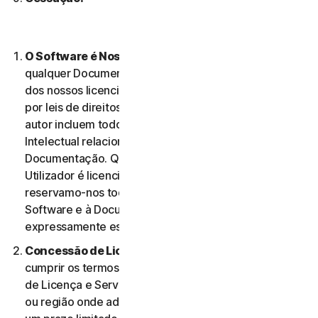
O Software é Nossa Propriedade
O Software e
qualquer Documentação são nossa propriedade ou
dos nossos licenciantes e encontram-se protegidos
por leis de direitos de autor. Estas leis de direitos de
autor incluem todos os Direitos de Propriedade
Intelectual relacionados com o Software e a
Documentação. Qualquer Software fornecido ao
Utilizador é licenciado, e não vendido, ao Utilizador, e
reservamo-nos todos os direitos associados ao
Software e à Documentação que não estejam
expressamente estabelecidos no presente Contrato.
Concessão de Licença.
Na condição de o Utilizador
cumprir os termos e condições do presente Contrato
de Licença e Serviços, concedemos-lhe, no território
ou região onde adquiriu o Software, uma licença com