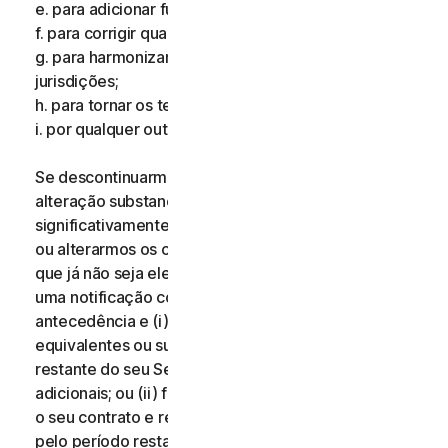
e. para adicionar funcionalidades adicionais;
f. para corrigir qualquer erro;
g. para harmonizar os serviços ou termos em múltiplas
jurisdições;
h. para tornar os termos mais claros; e
i. por qualquer outro motivo válido.
Se descontinuarmos os Serviços, aplicarmos uma
alteração substancial aos Serviços que possa ser
significativamente prejudicial para si, ou introduzirmos
ou alterarmos os critérios de elegibilidade de modo
que já não seja elegível para os Serviços, receberá
uma notificação com catorze (14) dias de
antecedência e (i) oferecemos-lhe serviços
equivalentes ou superiores durante o período
restante do seu Serviço sem quaisquer custos
adicionais; ou (ii) fornecemos-lhe o direito de terminar
o seu contrato e receber um reembolso proporcional
pelo período restante do seu Serviço. Para exercer