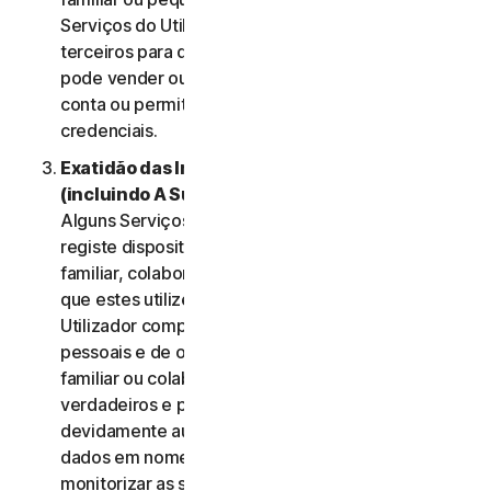
Serviços do Utilizador e não deve ser utilizada por
terceiros para qualquer finalidade. O Utilizador não
pode vender ou transferir as credenciais da sua
conta ou permitir que outras pessoas utilizem essas
credenciais.
Exatidão das Informações do Utilizador
(incluindo A Sua Família ou Pequena Empresa)
.
Alguns Serviços podem permitir que o Utilizador
registe dispositivos dos membros do seu agregado
familiar, colaboradores de Pequena Empresa para
que estes utilizem os Serviços. Nesses casos, o
Utilizador compromete-se a fornecer dados
pessoais e de outros membros do seu agregado
familiar ou colaboradores da sua PE que sejam
verdadeiros e precisos e garante que está
devidamente autorizado para fornecer esses
dados em nome desses membros e para
monitorizar as suas contas. O Utilizador aceita,