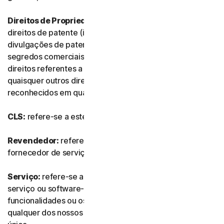
Direitos de Propriedade Intelectual:
referem-se aos
direitos de patente (incluindo, sem limitação, pedidos e
divulgações de patente), invenções, direitos de autor,
segredos comerciais, direitos morais, know-how,
direitos referentes a dados e bases de dados e
quaisquer outros direitos de propriedade intelectual
reconhecidos em qualquer país ou jurisdição do mundo.
CLS:
refere-se a este Contrato de Licença e Serviços.
Revendedor:
refere-se a qualquer revendedor ou
fornecedor de serviços de TI autorizado por nós.
Serviço:
refere-se a qualquer oferta de subscrição de
serviço ou software-como-serviço, juntamente com as
funcionalidades ou os serviços associados, assim como
qualquer dos nossos produtos ou serviços de compra