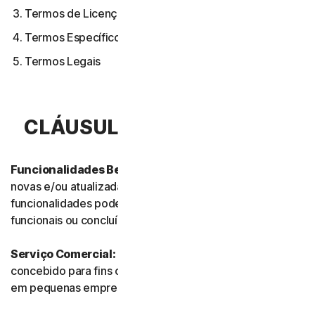
Termos de Licença de Software
Termos Específicos de Alguns Serviços
Termos Legais
CLÁUSULA 1.ª – DEFINIÇÕES
Funcionalidades Beta:
referem-se às funcionalidades
novas e/ou atualizadas ainda em modo de teste. Essas
funcionalidades podem ainda não estar totalmente
funcionais ou concluídas.
Serviço Comercial:
refere-se a qualquer Serviço
concebido para fins comerciais e destinado a uso interno
em pequenas empresas.