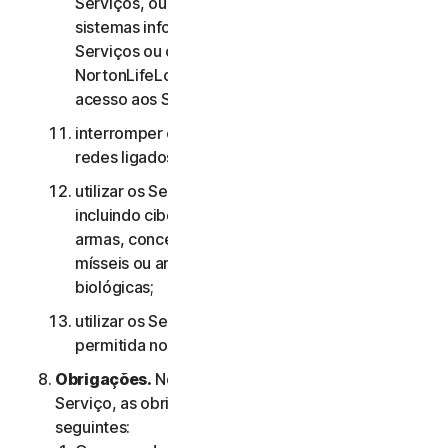
Serviços, ou às contas de outros utilizadores, ou
sistemas informáticos ou redes ligados aos
Serviços ou contornar quaisquer medidas que a
NortonLifeLock utilize para evitar ou restringir o
acesso aos Serviços;
interromper ou interferir com servidores ou
redes ligados a quaisquer Serviços;
utilizar os Serviços para quaisquer fins militares,
incluindo ciberguerra, desenvolvimento de
armas, conceção, fabrico ou produção de
mísseis ou armas nucleares, químicas ou
biológicas;
utilizar os Serviços de qualquer forma não
permitida nos termos do presente Contrato.
Obrigações.
No que diz respeito à utilização do
Serviço, as obrigações do Utilizador são as
seguintes: