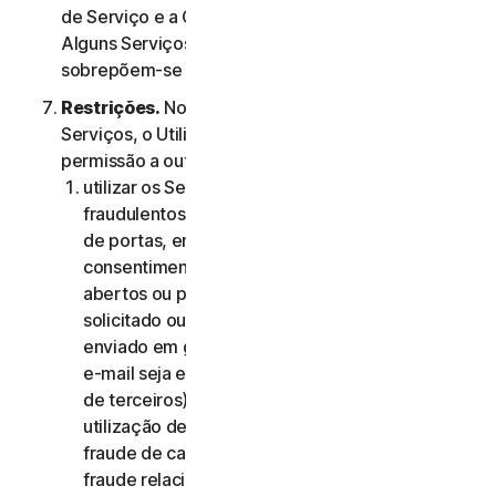
de Serviço e a Cláusula 4.ª – Termos Específicos de
Alguns Serviços, os termos da Cláusula 4.ª
sobrepõem-se aos da Cláusula 2.ª.
Restrições.
No que diz respeito à utilização dos
Serviços, o Utilizador não pode, nem pode dar
permissão a outra pessoa para:
utilizar os Serviços para quaisquer fins
fraudulentos, incluindo, sem limitação, análise
de portas, envio de spam, envio de e-mails de
consentimento, análise de reencaminhamentos
abertos ou proxies abertos, envio de e-mail não
solicitado ou qualquer versão ou tipo de e-mail
enviado em grandes quantidades (mesmo que o
e-mail seja encaminhado através de servidores
de terceiros), qualquer imposição de pop-ups,
utilização de cartões de crédito roubados,
fraude de cartões de crédito, fraude financeira,
fraude relacionada com criptomoedas,