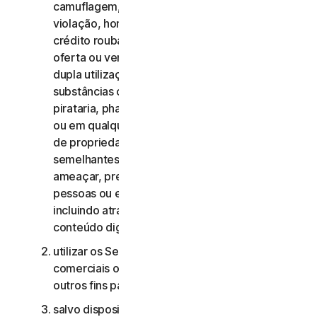
camuflagem, extorsão, chantagem, rapto,
violação, homicídio, venda de cartões de
crédito roubados, venda de bens roubados,
oferta ou venda de materiais militares e de
dupla utilização proibidos, oferta ou venda de
substâncias controladas, roubo de identidade,
pirataria, pharming, scraping de qualquer forma
ou em qualquer escala, pirataria digital, violação
de propriedade intelectual e outras atividades
semelhantes; ou para assediar, perseguir,
ameaçar, prejudicar ou monitorizar outras
pessoas ou explorar crianças de qualquer forma,
incluindo através de áudio, vídeo, fotografia,
conteúdo digital, etc.;
utilizar os Serviços de Consumidor para fins
comerciais ou os Serviços Comerciais para
outros fins para além de fins comerciais internos;
salvo disposição em contrário no CLS ou na