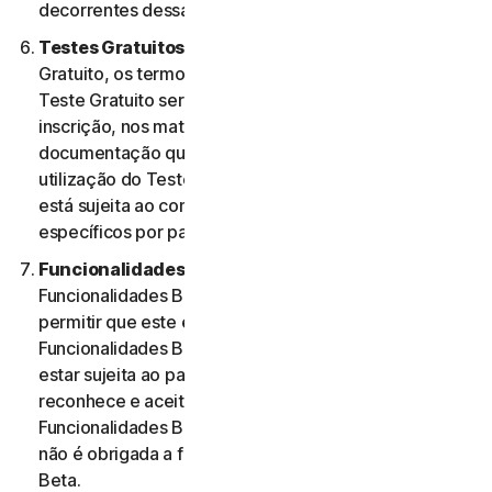
decorrentes dessa utilização.
Testes Gratuitos.
Se oferecermos um Teste
Gratuito, os termos específicos aplicáveis ao seu
Teste Gratuito serão fornecidos no momento da
inscrição, nos materiais promocionais e/ou
documentação que descrevem o Teste Gratuito. A
utilização do Teste Gratuito por parte do Utilizador
está sujeita ao comprimento desses termos
específicos por parte do mesmo.
Funcionalidades Beta.
Poderemos incluir
Funcionalidades Beta nos Serviços para o Utilizador e
permitir que este envie comentários. A utilização de
Funcionalidades Beta por parte do Utilizador pode
estar sujeita ao pagamento de taxas. O Utilizador
reconhece e aceita que a sua utilização de
Funcionalidades Beta é voluntária e a NortonLifeLock
não é obrigada a fornecer quaisquer Funcionalidades
Beta.