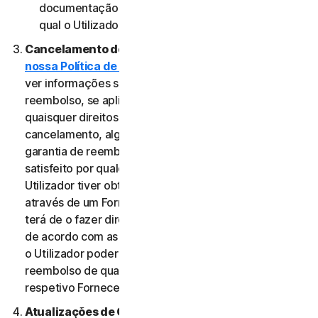
documentação aplicável do Fornecedor através do
qual o Utilizador obteve o Serviço.
Cancelamento do Serviço.
Reveja a
nossa Política de Cancelamento e Reembolso
para
ver informações sobre o cancelamento e obter um
reembolso, se aplicável. Independentemente de
quaisquer direitos legais, como direitos de
cancelamento, alguns Serviços podem incluir uma
garantia de reembolso, caso o Utilizador não esteja
satisfeito por qualquer motivo. No entanto, se o
Utilizador tiver obtido o direito a utilizar o Serviço
através de um Fornecedor e pretender cancelá-lo,
terá de o fazer diretamente junto desse Fornecedor,
de acordo com as instruções do mesmo. Nesse caso,
o Utilizador poderá não ter direito a qualquer
reembolso de qualquer pagamento efetuado ao
respetivo Fornecedor.
Atualizações de Conteúdo.
Alguns Serviços utilizam