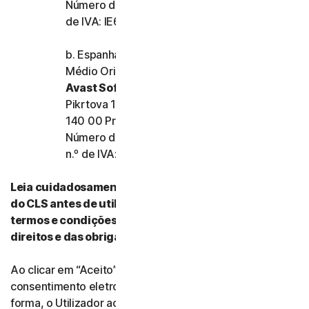
Número de registo da empresa: 159355 e n.º
de IVA: IE6557355A
b. Espanha, França, Itália e o resto da Europa,
Médio Oriente e África
Avast Software s.r.o.
Pikrtova 1737/1a, Nusle,
140 00 Praha 4, República Checa
Número de registo da empresa: 02176475 e
n.º de IVA: CZ02176475
Leia cuidadosamente todos os termos e condições
do CLS antes de utilizar os nossos Serviços. Esses
termos e condições contêm informações acerca dos
direitos e das obrigações do Utilizador.
Ao clicar em “Aceito” (“I Agree”) ou ao indicar
consentimento eletronicamente de qualquer outra
forma, o Utilizador aceita os termos e condições do