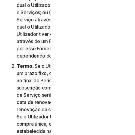
qual o Utilizador aceitou este Contrato de Licença
e Serviços; ou (c) se o Utilizador tiver adquirido o
Serviço através da nossa loja online, na data na
qual o Utilizador concluiu a compra; ou (d) se o
Utilizador tiver obtido o direito a utilizar o Serviço
através de um Fornecedor, na data determinada
por esse Fornecedor, conforme aplicável,
dependendo do que ocorrer primeiro.
Termo.
Se o Utilizador tiver uma subscrição com
um prazo fixo, o Serviço termina automaticamente
no final do Período de Serviço. Se tiver uma
subscrição com renovação automática, o Período
de Serviço será renovado automaticamente na
data de renovação a menos que cancele a
renovação da subscrição antes do dia da cobrança.
Se o Utilizador tiver um serviço ou produto de
compra única, o Período de Serviço terá a duração
estabelecida na Documentação, ou na