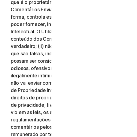
que é o proprietário de todos os direitos desses
Comentários Enviados, ou que, de qualquer outra
forma, controla esses direitos, necessários para os
poder fornecer, incluindo Direitos de Propriedade
Intelectual. O Utilizador aceita que: (i) todo o
conteúdo dos Comentários Enviados deve ser
verdadeiro; (ii) não vai enviar comentários que saiba
que são falsos, inexatos ou enganosos e/ou que
possam ser considerados difamatórios, injuriosos,
odiosos, ofensivos, ilegalmente ameaçadores ou
ilegalmente intimidantes para qualquer pessoa; (iii)
não vai enviar comentários que infrinjam os Direitos
de Propriedade Intelectual de terceiros ou outros
direitos de propriedade ou direitos de divulgação ou
de privacidade; (iv) não vai enviar comentários que
violem as leis, os estatutos, os decretos ou as
regulamentações aplicáveis; (v) não vai enviar
comentários pelos quais tenha sido compensado ou
remunerado por terceiros; (vi) não vai enviar