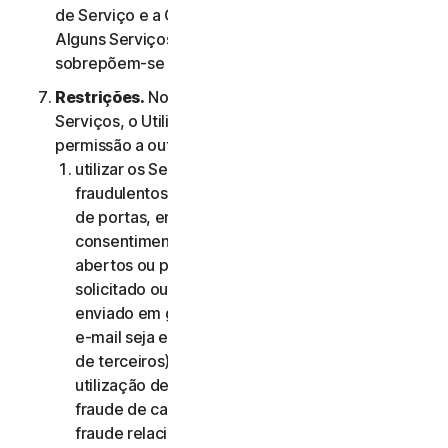
de Serviço e a Cláusula 4.ª – Termos Específicos de
Alguns Serviços, os termos da Cláusula 4.ª
sobrepõem-se aos da Cláusula 2.ª.
Restrições.
No que diz respeito à utilização dos
Serviços, o Utilizador não pode, nem pode dar
permissão a outra pessoa para:
utilizar os Serviços para quaisquer fins
fraudulentos, incluindo, sem limitação, análise
de portas, envio de spam, envio de e-mails de
consentimento, análise de reencaminhamentos
abertos ou proxies abertos, envio de e-mail não
solicitado ou qualquer versão ou tipo de e-mail
enviado em grandes quantidades (mesmo que o
e-mail seja encaminhado através de servidores
de terceiros), qualquer imposição de pop-ups,
utilização de cartões de crédito roubados,
fraude de cartões de crédito, fraude financeira,
fraude relacionada com criptomoedas,