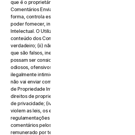
que é o proprietário de todos os direitos desses
Comentários Enviados, ou que, de qualquer outra
forma, controla esses direitos, necessários para os
poder fornecer, incluindo Direitos de Propriedade
Intelectual. O Utilizador aceita que: (i) todo o
conteúdo dos Comentários Enviados deve ser
verdadeiro; (ii) não vai enviar comentários que saiba
que são falsos, inexatos ou enganosos e/ou que
possam ser considerados difamatórios, injuriosos,
odiosos, ofensivos, ilegalmente ameaçadores ou
ilegalmente intimidantes para qualquer pessoa; (iii)
não vai enviar comentários que infrinjam os Direitos
de Propriedade Intelectual de terceiros ou outros
direitos de propriedade ou direitos de divulgação ou
de privacidade; (iv) não vai enviar comentários que
violem as leis, os estatutos, os decretos ou as
regulamentações aplicáveis; (v) não vai enviar
comentários pelos quais tenha sido compensado ou
remunerado por terceiros; (vi) não vai enviar