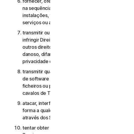
fornecer, oferecer ou disponibilizar os Serviços
na sequência de um contrato de gestão de
instalações, timesharing, fornecimento de
serviços ou agenciamento de serviços;
transmitir ou armazenar material que possa
infringir Direitos de Propriedade Intelectual ou
outros direitos de terceiros ou que seja ilegal,
danoso, difamatório, injurioso ou invasivo da
privacidade de terceiros;
transmitir qualquer material que contenha vírus
de software ou outro código informático,
ficheiros ou programas prejudiciais, como
cavalos de Troia, worms ou time bombs;
atacar, interferir, negar o serviço de qualquer
forma a qualquer outra rede, computador ou nó
através dos Serviços;
tentar obter acesso não autorizado a quaisquer