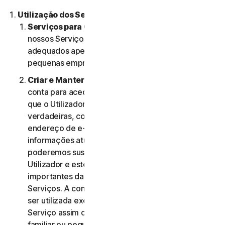
Utilização dos Serviços.
Serviços para Consumidores ou Empresas
. Os
nossos Serviços para Consumidores são criados e
adequados apenas para consumidores e não para
pequenas empresas.
Criar e Manter uma Conta.
Pode precisar de uma
conta para aceder e usar os Serviços. É importante
que o Utilizador forneça informações de conta
verdadeiras, completas e atualizadas (incluindo um
endereço de e-mail válido) e mantenha essas
informações atualizadas. Se não o fizer,
poderemos suspender ou cessar a conta do
Utilizador e este poderá não receber notificações
importantes da NortonLifeLock relativamente aos
Serviços. A conta do Utilizador é pessoal e deve
ser utilizada exclusivamente pelo mesmo (ou, se o
Serviço assim o permitir, pelo seu agregado
familiar ou pequena empresa) para gerir os