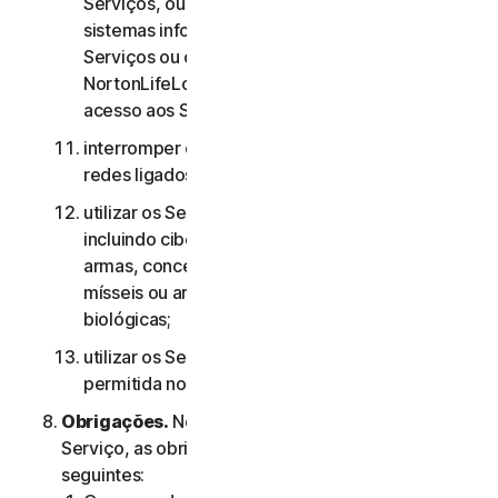
Serviços, ou às contas de outros utilizadores, ou
sistemas informáticos ou redes ligados aos
Serviços ou contornar quaisquer medidas que a
NortonLifeLock utilize para evitar ou restringir o
acesso aos Serviços;
interromper ou interferir com servidores ou
redes ligados a quaisquer Serviços;
utilizar os Serviços para quaisquer fins militares,
incluindo ciberguerra, desenvolvimento de
armas, conceção, fabrico ou produção de
mísseis ou armas nucleares, químicas ou
biológicas;
utilizar os Serviços de qualquer forma não
permitida nos termos do presente Contrato.
Obrigações.
No que diz respeito à utilização do
Serviço, as obrigações do Utilizador são as
seguintes: