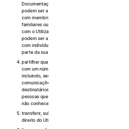
Documentação, os Serviços de Consumidor não
podem ser acedidos, utilizados ou partilhados
com membros da família, membros não
familiares ou outros indivíduos que não residam
com o Utilizador, e os Serviços Comerciais não
podem ser acedidos, utilizados ou partilhados
com indivíduos que não sejam colaboradores ou
parte da sua Pequena Empresa;
partilhar quaisquer dados ou outros conteúdos
com um número excessivo de pessoas,
incluindo, sem limitação, o envio de
comunicações para um número elevado de
destinatários ou a partilha de conteúdo com
pessoas que o Utilizador não conhece ou que
não conhecem o Utilizador;
transferir, sublicenciar, alugar e/ou emprestar o
direito do Utilizador de utilizar os Serviços;