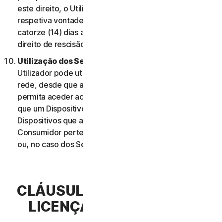
este direito, o Utilizador deve informar-nos da
respetiva vontade de rescindir o contrato no prazo de
catorze (14) dias após a notificação da alteração e do
direito de rescisão do Utilizador.
Utilização dos Serviços Através de uma Rede.
O
Utilizador pode utilizar os Serviços através de uma
rede, desde que a sua Elegibilidade do Serviço lhe
permita aceder aos Serviços ou utilizá-los em mais do
que um Dispositivo e desde que cada um desses
Dispositivos que aceda ou utilize os Serviços de
Consumidor pertença a um único agregado familiar
ou, no caso dos Serviços Comerciais, a uma única PE.
CLÁUSULA 3.ª – TERMOS DE
LICENÇA DE SOFTWARE