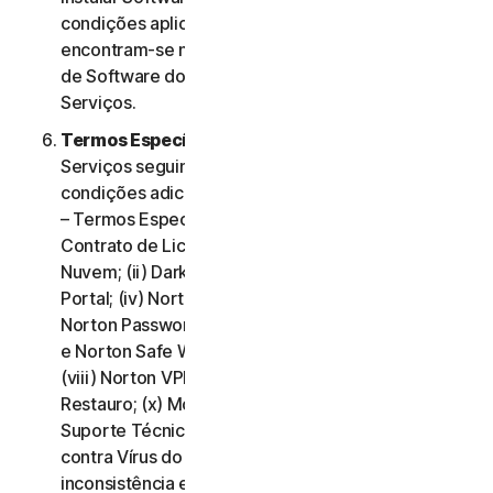
condições aplicáveis à utilização desse Software
encontram-se na Cláusula 3.ª – Termos de Licença
de Software do presente Contrato de Licença e
Serviços.
Termos Específicos de Alguns Serviços.
Os
Serviços seguintes estão sujeitos a termos e
condições adicionais, estabelecidos na Cláusula 4.ª
– Termos Específicos de Alguns Serviços do
Contrato de Licença e Serviços: (i) Backup na
Nuvem; (ii) Dark Web Monitoring; (iii) Norton Credit
Portal; (iv) Norton Family e Controlo Parental; (v)
Norton Password Manager; (vi) Norton Safe Search
e Norton Safe Web; (vii) Norton Small Business;
(viii) Norton VPN (ix) Serviços de Suporte de
Restauro; (x) Monitorização de Redes Sociais e (xi)
Suporte Técnico (incluindo Promessa de Proteção
contra Vírus do Norton). Em caso de conflito ou
inconsistência entre a Cláusula 2.ª – Termos Gerais