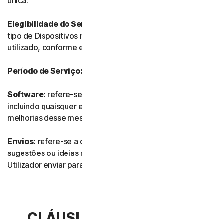
única.
Elegibilidade do Serviço:
refere-se ao número e ao
tipo de Dispositivos no qual o Software pode ser
utilizado, conforme especificado na Documentação.
Período de Serviço:
refere-se à duração do Serviço.
Software:
refere-se a qualquer do nosso software,
incluindo quaisquer edições, revisões, atualizações ou
melhorias desse mesmo software.
Envios:
refere-se a quaisquer comentários, avaliações,
sugestões ou ideias relacionados com os Serviços que o
Utilizador enviar para nós.
CLÁUSULA 2.ª – TERMOS