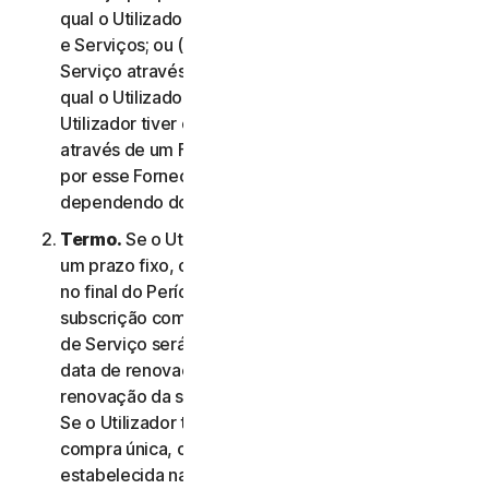
qual o Utilizador aceitou este Contrato de Licença
e Serviços; ou (c) se o Utilizador tiver adquirido o
Serviço através da nossa loja online, na data na
qual o Utilizador concluiu a compra; ou (d) se o
Utilizador tiver obtido o direito a utilizar o Serviço
através de um Fornecedor, na data determinada
por esse Fornecedor, conforme aplicável,
dependendo do que ocorrer primeiro.
Termo.
Se o Utilizador tiver uma subscrição com
um prazo fixo, o Serviço termina automaticamente
no final do Período de Serviço. Se tiver uma
subscrição com renovação automática, o Período
de Serviço será renovado automaticamente na
data de renovação a menos que cancele a
renovação da subscrição antes do dia da cobrança.
Se o Utilizador tiver um serviço ou produto de
compra única, o Período de Serviço terá a duração
estabelecida na Documentação, ou na