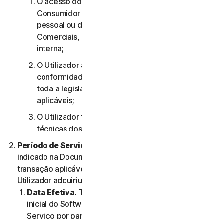
O acesso do utilizador aos Serviços de
Consumidor destina-se apenas à sua utilização
pessoal ou doméstica ou, no caso dos Serviços
Comerciais, apenas à sua utilização empresarial
interna;
O Utilizador aceita utilizar os Serviços em
conformidade com o presente Contrato e com
toda a legislação e todos os regulamentos
aplicáveis;
O Utilizador tem de cumprir quaisquer limitações
técnicas dos Serviços e/ou do Software.
Período de Serviço.
O Período de Serviço será
indicado na Documentação ou na documentação da
transação aplicável do Fornecedor através do qual o
Utilizador adquiriu o Serviço.
Data Efetiva.
Terá início (a) na data da instalação
inicial do Software ou da primeira utilização do
Serviço por parte do Utilizador; ou (b) na data na