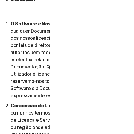
O Software é Nossa Propriedade
O Software e
qualquer Documentação são nossa propriedade ou
dos nossos licenciantes e encontram-se protegidos
por leis de direitos de autor. Estas leis de direitos de
autor incluem todos os Direitos de Propriedade
Intelectual relacionados com o Software e a
Documentação. Qualquer Software fornecido ao
Utilizador é licenciado, e não vendido, ao Utilizador, e
reservamo-nos todos os direitos associados ao
Software e à Documentação que não estejam
expressamente estabelecidos no presente Contrato.
Concessão de Licença.
Na condição de o Utilizador
cumprir os termos e condições do presente Contrato
de Licença e Serviços, concedemos-lhe, no território
ou região onde adquiriu o Software, uma licença com