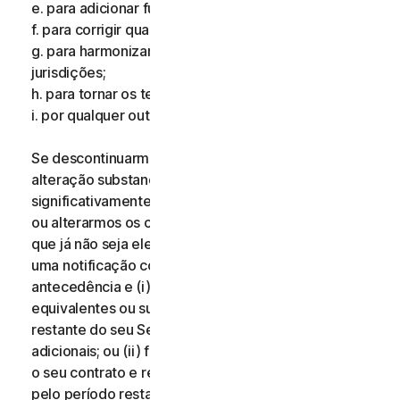
e. para adicionar funcionalidades adicionais;
f. para corrigir qualquer erro;
g. para harmonizar os serviços ou termos em múltiplas
jurisdições;
h. para tornar os termos mais claros; e
i. por qualquer outro motivo válido.
Se descontinuarmos os Serviços, aplicarmos uma
alteração substancial aos Serviços que possa ser
significativamente prejudicial para si, ou introduzirmos
ou alterarmos os critérios de elegibilidade de modo
que já não seja elegível para os Serviços, receberá
uma notificação com catorze (14) dias de
antecedência e (i) oferecemos-lhe serviços
equivalentes ou superiores durante o período
restante do seu Serviço sem quaisquer custos
adicionais; ou (ii) fornecemos-lhe o direito de terminar
o seu contrato e receber um reembolso proporcional
pelo período restante do seu Serviço. Para exercer