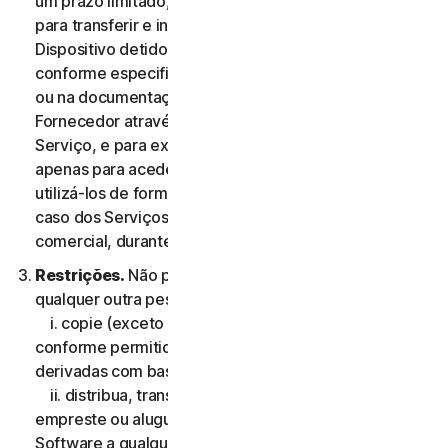
um prazo limitado, não exclusiva e não transferível,
para transferir e instalar uma cópia do Software no
Dispositivo detido ou controlado pelo Utilizador,
conforme especificado na Elegibilidade do Serviço,
ou na documentação da transação aplicável do
Fornecedor através do qual o Utilizador obteve o
Serviço, e para executar essa cópia do Software
apenas para aceder aos Serviços de Consumidor e
utilizá-los de forma pessoal, e não comercial ou, no
caso dos Serviços Comerciais, para sua utilização
comercial, durante o Período de Serviço.
Restrições.
Não pode, nem pode permitir que
qualquer outra pessoa:
i. copie (exceto para efeitos de backup ou arquivo
conforme permitido abaixo), modifique ou crie obras
derivadas com base no Software;
ii. distribua, transfira, sublicencie, ceda por leasing,
empreste ou alugue o seu direito de utilizar o
Software a qualquer terceiro;