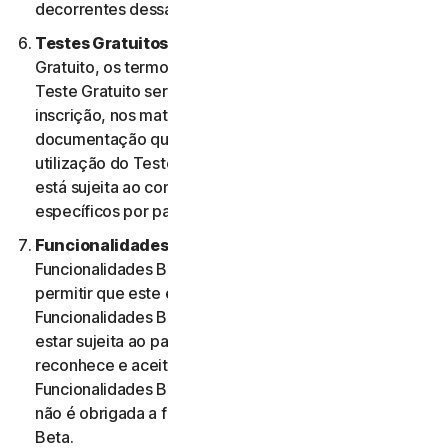
decorrentes dessa utilização.
Testes Gratuitos.
Se oferecermos um Teste
Gratuito, os termos específicos aplicáveis ao seu
Teste Gratuito serão fornecidos no momento da
inscrição, nos materiais promocionais e/ou
documentação que descrevem o Teste Gratuito. A
utilização do Teste Gratuito por parte do Utilizador
está sujeita ao comprimento desses termos
específicos por parte do mesmo.
Funcionalidades Beta.
Poderemos incluir
Funcionalidades Beta nos Serviços para o Utilizador e
permitir que este envie comentários. A utilização de
Funcionalidades Beta por parte do Utilizador pode
estar sujeita ao pagamento de taxas. O Utilizador
reconhece e aceita que a sua utilização de
Funcionalidades Beta é voluntária e a NortonLifeLock
não é obrigada a fornecer quaisquer Funcionalidades
Beta.