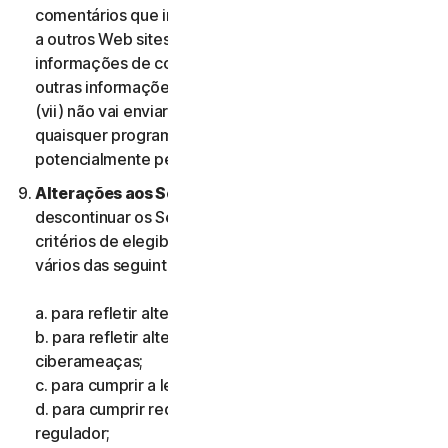
comentários que incluam informações que se refiram
a outros Web sites, endereços, endereços de e-mail,
informações de contacto, números de telefone ou
outras informações pessoais de qualquer pessoa; e
(vii) não vai enviar comentários que contenham
quaisquer programas ou ficheiros informáticos
potencialmente perigosos.
Alterações aos Serviços.
Podemos alterar ou
descontinuar os Serviços ou introduzir ou mudar os
critérios de elegibilidade para os Serviços, por um ou
vários das seguintes motivos:
a. para refletir alterações na tecnologia;
b. para refletir alterações na natureza das
ciberameaças;
c. para cumprir a lei e refletir alterações na lei;
d. para cumprir requisitos impostos por um organismo
regulador;