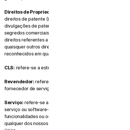
Direitos de Propriedade Intelectual:
referem-se aos
direitos de patente (incluindo, sem limitação, pedidos e
divulgações de patente), invenções, direitos de autor,
segredos comerciais, direitos morais, know-how,
direitos referentes a dados e bases de dados e
quaisquer outros direitos de propriedade intelectual
reconhecidos em qualquer país ou jurisdição do mundo.
CLS:
refere-se a este Contrato de Licença e Serviços.
Revendedor:
refere-se a qualquer revendedor ou
fornecedor de serviços de TI autorizado por nós.
Serviço:
refere-se a qualquer oferta de subscrição de
serviço ou software-como-serviço, juntamente com as
funcionalidades ou os serviços associados, assim como
qualquer dos nossos produtos ou serviços de compra