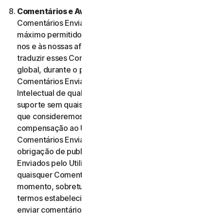
Comentários e Avaliações.
No caso de quaisquer
Comentários Enviados, o Utilizador, dentro do
máximo permitido pela legislação aplicável, autoriza-
nos e às nossas afiliadas a utilizar, reproduzir, copiar e
traduzir esses Comentários Enviados numa base
global, durante o prazo de proteção desses
Comentários Enviados por Direitos de Propriedade
Intelectual de qualquer forma e através de qualquer
suporte sem quaisquer restrições de qualquer forma
que consideremos adequada. Não será paga qualquer
compensação ao Utilizador relativa à utilização dos
Comentários Enviados. Não temos qualquer
obrigação de publicar ou utilizar os Comentários
Enviados pelo Utilizador e podemos remover
quaisquer Comentários Enviados a qualquer
momento, sobretudo se estes violarem quaisquer
termos estabelecidos no presente Contrato. Ao
enviar comentários, o Utilizador reconhece e garante