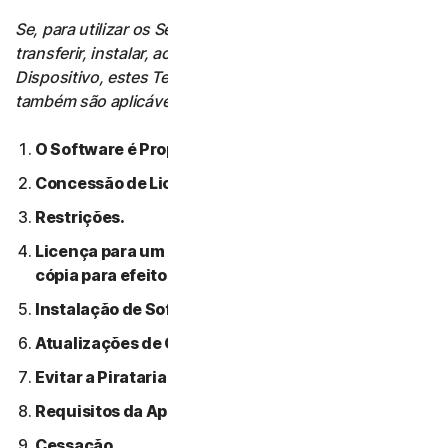
Se, para utilizar os Serviços, o Utilizador tiver de
transferir, instalar, aceder ou utilizar Software num
Dispositivo, estes Termos de Licença de Software
também são aplicáveis a essa utilização.
O Software é Propriedade da NortonLifeLock.
Concessão de Licença.
Restrições.
Licença para um único dispositivo: apenas uma
cópia para efeitos de backup ou arquivo permitida.
Instalação de Software.
Atualizações de Conteúdo Automáticas.
Evitar a Pirataria de Software.
Requisitos da Apple.
Cessação.