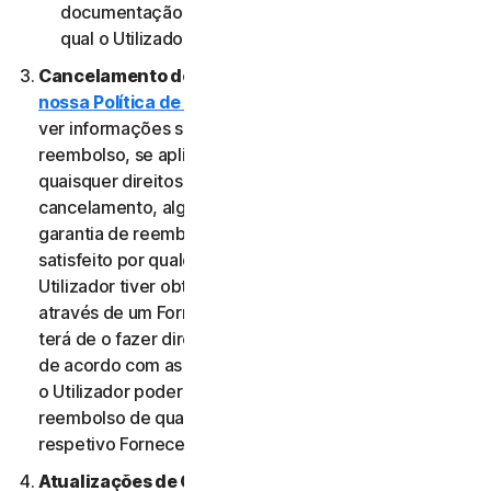
documentação aplicável do Fornecedor através do
qual o Utilizador obteve o Serviço.
Cancelamento do Serviço.
Reveja a
nossa Política de Cancelamento e Reembolso
para
ver informações sobre o cancelamento e obter um
reembolso, se aplicável. Independentemente de
quaisquer direitos legais, como direitos de
cancelamento, alguns Serviços podem incluir uma
garantia de reembolso, caso o Utilizador não esteja
satisfeito por qualquer motivo. No entanto, se o
Utilizador tiver obtido o direito a utilizar o Serviço
através de um Fornecedor e pretender cancelá-lo,
terá de o fazer diretamente junto desse Fornecedor,
de acordo com as instruções do mesmo. Nesse caso,
o Utilizador poderá não ter direito a qualquer
reembolso de qualquer pagamento efetuado ao
respetivo Fornecedor.
Atualizações de Conteúdo.
Alguns Serviços utilizam