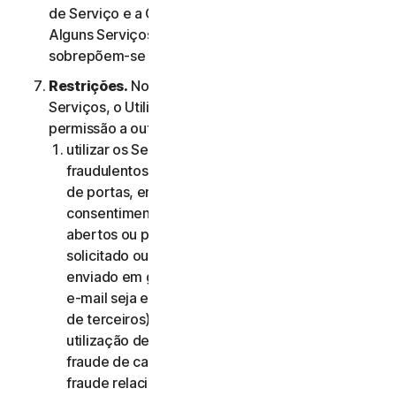
de Serviço e a Cláusula 4.ª – Termos Específicos de
Alguns Serviços, os termos da Cláusula 4.ª
sobrepõem-se aos da Cláusula 2.ª.
Restrições.
No que diz respeito à utilização dos
Serviços, o Utilizador não pode, nem pode dar
permissão a outra pessoa para:
utilizar os Serviços para quaisquer fins
fraudulentos, incluindo, sem limitação, análise
de portas, envio de spam, envio de e-mails de
consentimento, análise de reencaminhamentos
abertos ou proxies abertos, envio de e-mail não
solicitado ou qualquer versão ou tipo de e-mail
enviado em grandes quantidades (mesmo que o
e-mail seja encaminhado através de servidores
de terceiros), qualquer imposição de pop-ups,
utilização de cartões de crédito roubados,
fraude de cartões de crédito, fraude financeira,
fraude relacionada com criptomoedas,