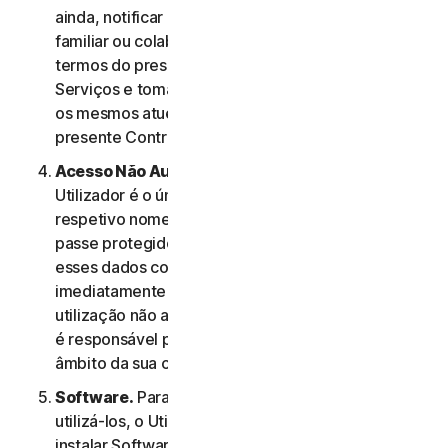
ainda, notificar os membros do seu agregado
familiar ou colaboradores de PE relativamente aos
termos do presente Contrato de Licença e
Serviços e tomar as medidas necessárias para que
os mesmos atuem em conformidade com o
presente Contrato de Licença e Serviços.
Acesso Não Autorizado à Conta do Utilizador
. O
Utilizador é o único responsável por manter o
respetivo nome de utilizador e a respetiva palavra-
passe protegidos. O Utilizador não deve partilhar
esses dados com outras pessoas e deve notificar
imediatamente a NortonLifeLock em caso de
utilização não autorizada dos mesmos. O Utilizador
é responsável por todas as atividades efetuadas no
âmbito da sua conta.
Software.
Para aceder a determinados Serviços e
utilizá-los, o Utilizador poderá ter de transferir e
instalar Software num Dispositivo. Os termos e