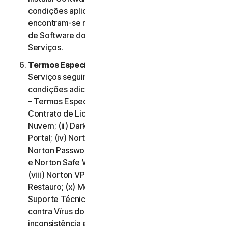
condições aplicáveis à utilização desse Software
encontram-se na Cláusula 3.ª – Termos de Licença
de Software do presente Contrato de Licença e
Serviços.
Termos Específicos de Alguns Serviços.
Os
Serviços seguintes estão sujeitos a termos e
condições adicionais, estabelecidos na Cláusula 4.ª
– Termos Específicos de Alguns Serviços do
Contrato de Licença e Serviços: (i) Backup na
Nuvem; (ii) Dark Web Monitoring; (iii) Norton Credit
Portal; (iv) Norton Family e Controlo Parental; (v)
Norton Password Manager; (vi) Norton Safe Search
e Norton Safe Web; (vii) Norton Small Business;
(viii) Norton VPN (ix) Serviços de Suporte de
Restauro; (x) Monitorização de Redes Sociais e (xi)
Suporte Técnico (incluindo Promessa de Proteção
contra Vírus do Norton). Em caso de conflito ou
inconsistência entre a Cláusula 2.ª – Termos Gerais