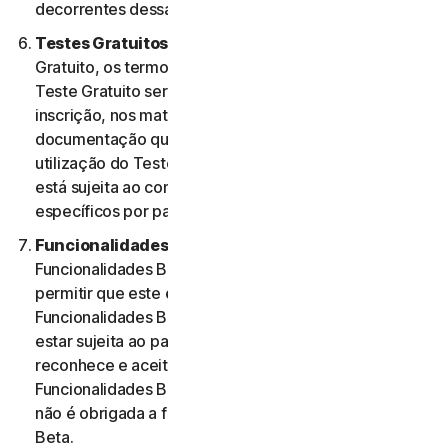
decorrentes dessa utilização.
Testes Gratuitos.
Se oferecermos um Teste
Gratuito, os termos específicos aplicáveis ao seu
Teste Gratuito serão fornecidos no momento da
inscrição, nos materiais promocionais e/ou
documentação que descrevem o Teste Gratuito. A
utilização do Teste Gratuito por parte do Utilizador
está sujeita ao comprimento desses termos
específicos por parte do mesmo.
Funcionalidades Beta.
Poderemos incluir
Funcionalidades Beta nos Serviços para o Utilizador e
permitir que este envie comentários. A utilização de
Funcionalidades Beta por parte do Utilizador pode
estar sujeita ao pagamento de taxas. O Utilizador
reconhece e aceita que a sua utilização de
Funcionalidades Beta é voluntária e a NortonLifeLock
não é obrigada a fornecer quaisquer Funcionalidades
Beta.