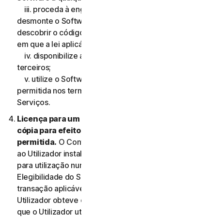
iii. proceda à engenharia reversa, descompile ou
desmonte o Software, ou faça qualquer tentativa de
descobrir o código-fonte, exceto e apenas na medida
em que a lei aplicável expressamente o permita;
iv. disponibilize a funcionalidade do Software a
terceiros;
v. utilize o Software de qualquer forma que não seja
permitida nos termos do Contrato de Licença e
Serviços.
Licença para um único dispositivo: apenas uma
cópia para efeitos de backup ou arquivo
permitida.
O Contrato de Licença e Serviços permite
ao Utilizador instalar apenas uma cópia do Software
para utilização num único Dispositivo, a não ser que a
Elegibilidade do Serviço, ou a documentação da
transação aplicável do Fornecedor através do qual o
Utilizador obteve o Serviço, permita expressamente
que o Utilizador utilize o Software em mais do que um