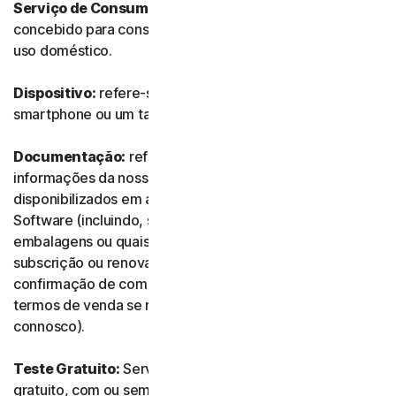
Serviço de Consumidor:
refere-se a qualquer Serviço
concebido para consumidores individuais e destinado a
uso doméstico.
Dispositivo:
refere-se a um computador, um portátil, um
smartphone ou um tablet.
Documentação:
refere-se a quaisquer documentos e
informações da nossa parte que acompanhem ou sejam
disponibilizados em associação ao Serviço e/ou ao
Software (incluindo, sem limitação, quaisquer
embalagens ou quaisquer informações de compra,
subscrição ou renovação, como recibos ou e-mails de
confirmação de compra, subscrição ou renovação, e os
termos de venda se realizar a transação diretamente
connosco).
Teste Gratuito:
Serviço oferecido com base num teste
gratuito, com ou sem limite de tempo.