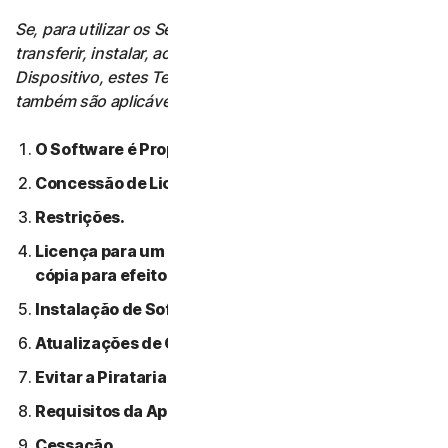
Se, para utilizar os Serviços, o Utilizador tiver de
transferir, instalar, aceder ou utilizar Software num
Dispositivo, estes Termos de Licença de Software
também são aplicáveis a essa utilização.
O Software é Propriedade da NortonLifeLock.
Concessão de Licença.
Restrições.
Licença para um único dispositivo: apenas uma
cópia para efeitos de backup ou arquivo permitida.
Instalação de Software.
Atualizações de Conteúdo Automáticas.
Evitar a Pirataria de Software.
Requisitos da Apple.
Cessação.