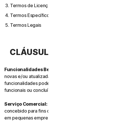
Termos de Licença de Software
Termos Específicos de Alguns Serviços
Termos Legais
CLÁUSULA 1.ª – DEFINIÇÕES
Funcionalidades Beta:
referem-se às funcionalidades
novas e/ou atualizadas ainda em modo de teste. Essas
funcionalidades podem ainda não estar totalmente
funcionais ou concluídas.
Serviço Comercial:
refere-se a qualquer Serviço
concebido para fins comerciais e destinado a uso interno
em pequenas empresas.