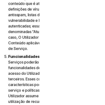
conteúdo que é atualizado periodicamente, como
definições de vírus, definições de spyware, regras
antisspam, listas de URL, regras de firewall, dados de
vulnerabilidade e listas atualizadas de páginas Web
autenticadas; essas atualizações são coletivamente
denominadas “Atualizações de Conteúdo” Nesse
caso, O Utilizador terá acesso às Atualizações de
Conteúdo aplicáveis aos Serviços durante o Período
de Serviço.
Funcionalidades ou Conteúdos de Terceiros.
Os
Serviços poderão incluir características e
funcionalidades de terceiros ou poderão permitir o
acesso do Utilizador a conteúdos de Web sites de
terceiros. Esses conteúdos, funcionalidades ou
características poderão estar sujeitos a termos de
serviço e políticas de privacidade de terceiros. O
Utilizador assume a sua total responsabilidade pela
utilização de recursos de terceiros e quaisquer riscos