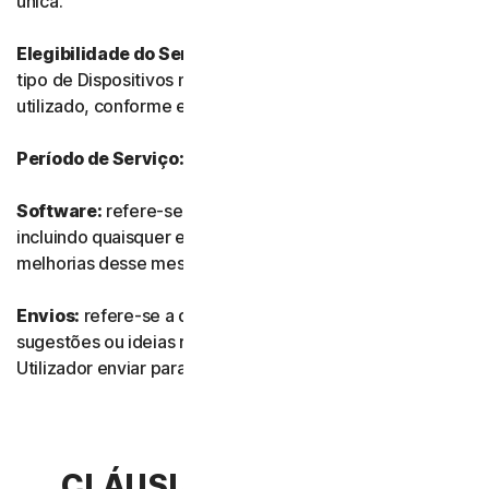
única.
Elegibilidade do Serviço:
refere-se ao número e ao
tipo de Dispositivos no qual o Software pode ser
utilizado, conforme especificado na Documentação.
Período de Serviço:
refere-se à duração do Serviço.
Software:
refere-se a qualquer do nosso software,
incluindo quaisquer edições, revisões, atualizações ou
melhorias desse mesmo software.
Envios:
refere-se a quaisquer comentários, avaliações,
sugestões ou ideias relacionados com os Serviços que o
Utilizador enviar para nós.
CLÁUSULA 2.ª – TERMOS