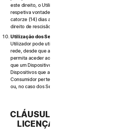
este direito, o Utilizador deve informar-nos da
respetiva vontade de rescindir o contrato no prazo de
catorze (14) dias após a notificação da alteração e do
direito de rescisão do Utilizador.
Utilização dos Serviços Através de uma Rede.
O
Utilizador pode utilizar os Serviços através de uma
rede, desde que a sua Elegibilidade do Serviço lhe
permita aceder aos Serviços ou utilizá-los em mais do
que um Dispositivo e desde que cada um desses
Dispositivos que aceda ou utilize os Serviços de
Consumidor pertença a um único agregado familiar
ou, no caso dos Serviços Comerciais, a uma única PE.
CLÁUSULA 3.ª – TERMOS DE
LICENÇA DE SOFTWARE