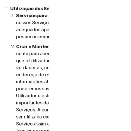
Utilização dos Serviços.
Serviços para Consumidores ou Empresas
. Os
nossos Serviços para Consumidores são criados e
adequados apenas para consumidores e não para
pequenas empresas.
Criar e Manter uma Conta.
Pode precisar de uma
conta para aceder e usar os Serviços. É importante
que o Utilizador forneça informações de conta
verdadeiras, completas e atualizadas (incluindo um
endereço de e-mail válido) e mantenha essas
informações atualizadas. Se não o fizer,
poderemos suspender ou cessar a conta do
Utilizador e este poderá não receber notificações
importantes da NortonLifeLock relativamente aos
Serviços. A conta do Utilizador é pessoal e deve
ser utilizada exclusivamente pelo mesmo (ou, se o
Serviço assim o permitir, pelo seu agregado
familiar ou pequena empresa) para gerir os