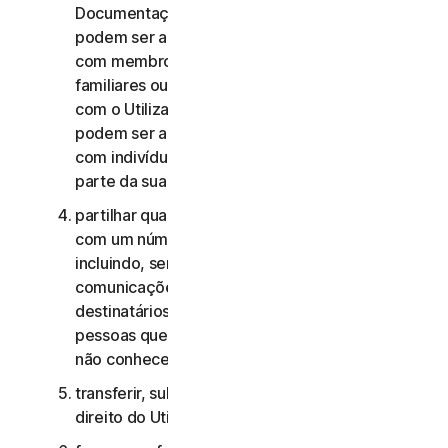
Documentação, os Serviços de Consumidor não
podem ser acedidos, utilizados ou partilhados
com membros da família, membros não
familiares ou outros indivíduos que não residam
com o Utilizador, e os Serviços Comerciais não
podem ser acedidos, utilizados ou partilhados
com indivíduos que não sejam colaboradores ou
parte da sua Pequena Empresa;
partilhar quaisquer dados ou outros conteúdos
com um número excessivo de pessoas,
incluindo, sem limitação, o envio de
comunicações para um número elevado de
destinatários ou a partilha de conteúdo com
pessoas que o Utilizador não conhece ou que
não conhecem o Utilizador;
transferir, sublicenciar, alugar e/ou emprestar o
direito do Utilizador de utilizar os Serviços;