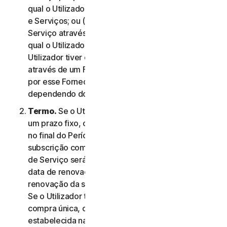
qual o Utilizador aceitou este Contrato de Licença
e Serviços; ou (c) se o Utilizador tiver adquirido o
Serviço através da nossa loja online, na data na
qual o Utilizador concluiu a compra; ou (d) se o
Utilizador tiver obtido o direito a utilizar o Serviço
através de um Fornecedor, na data determinada
por esse Fornecedor, conforme aplicável,
dependendo do que ocorrer primeiro.
Termo.
Se o Utilizador tiver uma subscrição com
um prazo fixo, o Serviço termina automaticamente
no final do Período de Serviço. Se tiver uma
subscrição com renovação automática, o Período
de Serviço será renovado automaticamente na
data de renovação a menos que cancele a
renovação da subscrição antes do dia da cobrança.
Se o Utilizador tiver um serviço ou produto de
compra única, o Período de Serviço terá a duração
estabelecida na Documentação, ou na