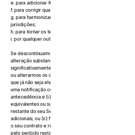
e. para adicionar funcionalidades adicionais;
f. para corrigir qualquer erro;
g. para harmonizar os serviços ou termos em múltiplas
jurisdições;
h. para tornar os termos mais claros; e
i. por qualquer outro motivo válido.
Se descontinuarmos os Serviços, aplicarmos uma
alteração substancial aos Serviços que possa ser
significativamente prejudicial para si, ou introduzirmos
ou alterarmos os critérios de elegibilidade de modo
que já não seja elegível para os Serviços, receberá
uma notificação com catorze (14) dias de
antecedência e (i) oferecemos-lhe serviços
equivalentes ou superiores durante o período
restante do seu Serviço sem quaisquer custos
adicionais; ou (ii) fornecemos-lhe o direito de terminar
o seu contrato e receber um reembolso proporcional
pelo período restante do seu Serviço. Para exercer