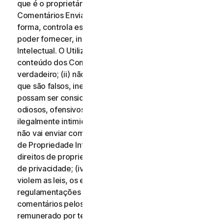
que é o proprietário de todos os direitos desses
Comentários Enviados, ou que, de qualquer outra
forma, controla esses direitos, necessários para os
poder fornecer, incluindo Direitos de Propriedade
Intelectual. O Utilizador aceita que: (i) todo o
conteúdo dos Comentários Enviados deve ser
verdadeiro; (ii) não vai enviar comentários que saiba
que são falsos, inexatos ou enganosos e/ou que
possam ser considerados difamatórios, injuriosos,
odiosos, ofensivos, ilegalmente ameaçadores ou
ilegalmente intimidantes para qualquer pessoa; (iii)
não vai enviar comentários que infrinjam os Direitos
de Propriedade Intelectual de terceiros ou outros
direitos de propriedade ou direitos de divulgação ou
de privacidade; (iv) não vai enviar comentários que
violem as leis, os estatutos, os decretos ou as
regulamentações aplicáveis; (v) não vai enviar
comentários pelos quais tenha sido compensado ou
remunerado por terceiros; (vi) não vai enviar