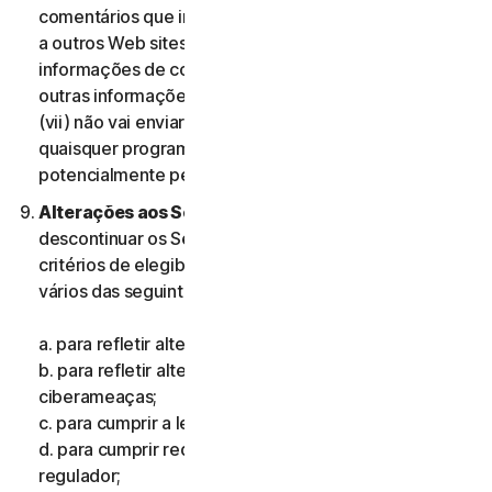
comentários que incluam informações que se refiram
a outros Web sites, endereços, endereços de e-mail,
informações de contacto, números de telefone ou
outras informações pessoais de qualquer pessoa; e
(vii) não vai enviar comentários que contenham
quaisquer programas ou ficheiros informáticos
potencialmente perigosos.
Alterações aos Serviços.
Podemos alterar ou
descontinuar os Serviços ou introduzir ou mudar os
critérios de elegibilidade para os Serviços, por um ou
vários das seguintes motivos:
a. para refletir alterações na tecnologia;
b. para refletir alterações na natureza das
ciberameaças;
c. para cumprir a lei e refletir alterações na lei;
d. para cumprir requisitos impostos por um organismo
regulador;