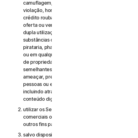
camuflagem, extorsão, chantagem, rapto,
violação, homicídio, venda de cartões de
crédito roubados, venda de bens roubados,
oferta ou venda de materiais militares e de
dupla utilização proibidos, oferta ou venda de
substâncias controladas, roubo de identidade,
pirataria, pharming, scraping de qualquer forma
ou em qualquer escala, pirataria digital, violação
de propriedade intelectual e outras atividades
semelhantes; ou para assediar, perseguir,
ameaçar, prejudicar ou monitorizar outras
pessoas ou explorar crianças de qualquer forma,
incluindo através de áudio, vídeo, fotografia,
conteúdo digital, etc.;
utilizar os Serviços de Consumidor para fins
comerciais ou os Serviços Comerciais para
outros fins para além de fins comerciais internos;
salvo disposição em contrário no CLS ou na