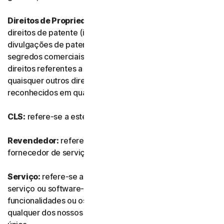
Direitos de Propriedade Intelectual:
referem-se aos
direitos de patente (incluindo, sem limitação, pedidos e
divulgações de patente), invenções, direitos de autor,
segredos comerciais, direitos morais, know-how,
direitos referentes a dados e bases de dados e
quaisquer outros direitos de propriedade intelectual
reconhecidos em qualquer país ou jurisdição do mundo.
CLS:
refere-se a este Contrato de Licença e Serviços.
Revendedor:
refere-se a qualquer revendedor ou
fornecedor de serviços de TI autorizado por nós.
Serviço:
refere-se a qualquer oferta de subscrição de
serviço ou software-como-serviço, juntamente com as
funcionalidades ou os serviços associados, assim como
qualquer dos nossos produtos ou serviços de compra