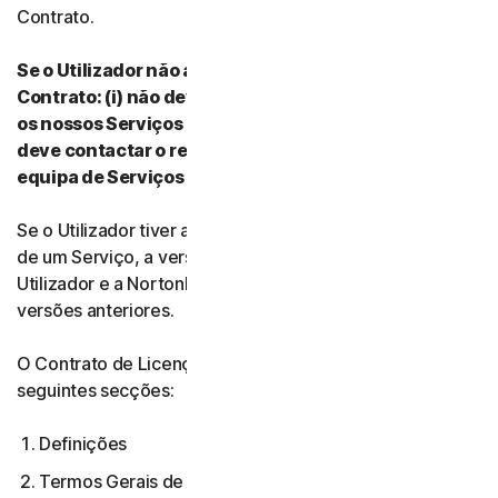
Contrato.
Se o Utilizador não aceitar os termos e condições do
Contrato: (i) não deve transferir, instalar ou utilizar
os nossos Serviços nem aceder aos mesmos e (ii)
deve contactar o respetivo Fornecedor ou a nossa
equipa de Serviços e Suporte para Clientes.
Se o Utilizador tiver aceite várias versões do Contrato
de um Serviço, a versão mais atual do Contrato entre o
Utilizador e a NortonLifeLock anula e substitui todas as
versões anteriores.
O Contrato de Licença e Serviços é composto pelas
seguintes secções:
Definições
Termos Gerais de Serviço