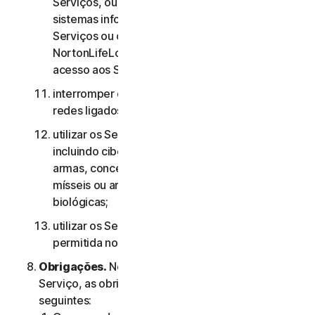
Serviços, ou às contas de outros utilizadores, ou
sistemas informáticos ou redes ligados aos
Serviços ou contornar quaisquer medidas que a
NortonLifeLock utilize para evitar ou restringir o
acesso aos Serviços;
interromper ou interferir com servidores ou
redes ligados a quaisquer Serviços;
utilizar os Serviços para quaisquer fins militares,
incluindo ciberguerra, desenvolvimento de
armas, conceção, fabrico ou produção de
mísseis ou armas nucleares, químicas ou
biológicas;
utilizar os Serviços de qualquer forma não
permitida nos termos do presente Contrato.
Obrigações.
No que diz respeito à utilização do
Serviço, as obrigações do Utilizador são as
seguintes: