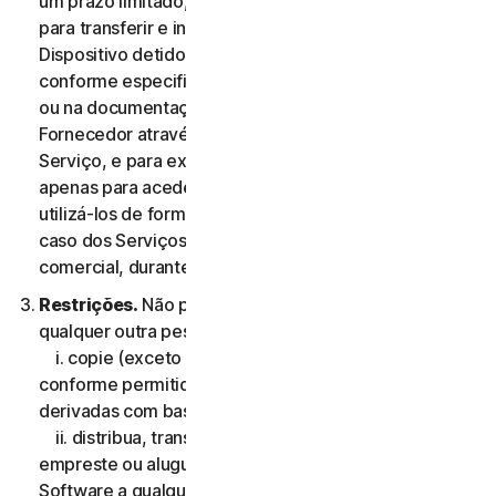
um prazo limitado, não exclusiva e não transferível,
para transferir e instalar uma cópia do Software no
Dispositivo detido ou controlado pelo Utilizador,
conforme especificado na Elegibilidade do Serviço,
ou na documentação da transação aplicável do
Fornecedor através do qual o Utilizador obteve o
Serviço, e para executar essa cópia do Software
apenas para aceder aos Serviços de Consumidor e
utilizá-los de forma pessoal, e não comercial ou, no
caso dos Serviços Comerciais, para sua utilização
comercial, durante o Período de Serviço.
Restrições.
Não pode, nem pode permitir que
qualquer outra pessoa:
i. copie (exceto para efeitos de backup ou arquivo
conforme permitido abaixo), modifique ou crie obras
derivadas com base no Software;
ii. distribua, transfira, sublicencie, ceda por leasing,
empreste ou alugue o seu direito de utilizar o
Software a qualquer terceiro;