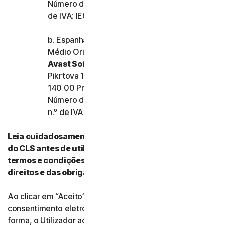
Número de registo da empresa: 159355 e n.º
de IVA: IE6557355A
b. Espanha, França, Itália e o resto da Europa,
Médio Oriente e África
Avast Software s.r.o.
Pikrtova 1737/1a, Nusle,
140 00 Praha 4, República Checa
Número de registo da empresa: 02176475 e
n.º de IVA: CZ02176475
Leia cuidadosamente todos os termos e condições
do CLS antes de utilizar os nossos Serviços. Esses
termos e condições contêm informações acerca dos
direitos e das obrigações do Utilizador.
Ao clicar em “Aceito” (“I Agree”) ou ao indicar
consentimento eletronicamente de qualquer outra
forma, o Utilizador aceita os termos e condições do