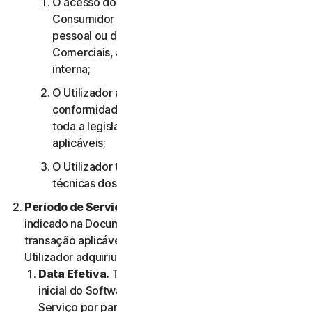
O acesso do utilizador aos Serviços de
Consumidor destina-se apenas à sua utilização
pessoal ou doméstica ou, no caso dos Serviços
Comerciais, apenas à sua utilização empresarial
interna;
O Utilizador aceita utilizar os Serviços em
conformidade com o presente Contrato e com
toda a legislação e todos os regulamentos
aplicáveis;
O Utilizador tem de cumprir quaisquer limitações
técnicas dos Serviços e/ou do Software.
Período de Serviço.
O Período de Serviço será
indicado na Documentação ou na documentação da
transação aplicável do Fornecedor através do qual o
Utilizador adquiriu o Serviço.
Data Efetiva.
Terá início (a) na data da instalação
inicial do Software ou da primeira utilização do
Serviço por parte do Utilizador; ou (b) na data na