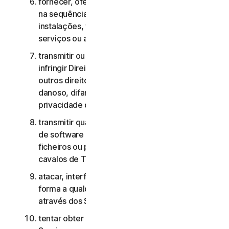
fornecer, oferecer ou disponibilizar os Serviços
na sequência de um contrato de gestão de
instalações, timesharing, fornecimento de
serviços ou agenciamento de serviços;
transmitir ou armazenar material que possa
infringir Direitos de Propriedade Intelectual ou
outros direitos de terceiros ou que seja ilegal,
danoso, difamatório, injurioso ou invasivo da
privacidade de terceiros;
transmitir qualquer material que contenha vírus
de software ou outro código informático,
ficheiros ou programas prejudiciais, como
cavalos de Troia, worms ou time bombs;
atacar, interferir, negar o serviço de qualquer
forma a qualquer outra rede, computador ou nó
através dos Serviços;
tentar obter acesso não autorizado a quaisquer