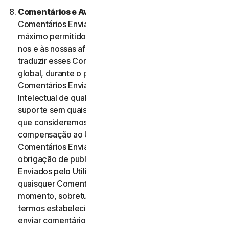
Comentários e Avaliações.
No caso de quaisquer
Comentários Enviados, o Utilizador, dentro do
máximo permitido pela legislação aplicável, autoriza-
nos e às nossas afiliadas a utilizar, reproduzir, copiar e
traduzir esses Comentários Enviados numa base
global, durante o prazo de proteção desses
Comentários Enviados por Direitos de Propriedade
Intelectual de qualquer forma e através de qualquer
suporte sem quaisquer restrições de qualquer forma
que consideremos adequada. Não será paga qualquer
compensação ao Utilizador relativa à utilização dos
Comentários Enviados. Não temos qualquer
obrigação de publicar ou utilizar os Comentários
Enviados pelo Utilizador e podemos remover
quaisquer Comentários Enviados a qualquer
momento, sobretudo se estes violarem quaisquer
termos estabelecidos no presente Contrato. Ao
enviar comentários, o Utilizador reconhece e garante