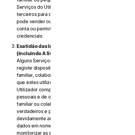
Serviços do Utilizador e não deve ser utilizada por
terceiros para qualquer finalidade. O Utilizador não
pode vender ou transferir as credenciais da sua
conta ou permitir que outras pessoas utilizem essas
credenciais.
Exatidão das Informações do Utilizador
(incluindo A Sua Família ou Pequena Empresa)
.
Alguns Serviços podem permitir que o Utilizador
registe dispositivos dos membros do seu agregado
familiar, colaboradores de Pequena Empresa para
que estes utilizem os Serviços. Nesses casos, o
Utilizador compromete-se a fornecer dados
pessoais e de outros membros do seu agregado
familiar ou colaboradores da sua PE que sejam
verdadeiros e precisos e garante que está
devidamente autorizado para fornecer esses
dados em nome desses membros e para
monitorizar as suas contas. O Utilizador aceita,