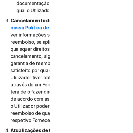
documentação aplicável do Fornecedor através do
qual o Utilizador obteve o Serviço.
Cancelamento do Serviço.
Reveja a
nossa Política de Cancelamento e Reembolso
para
ver informações sobre o cancelamento e obter um
reembolso, se aplicável. Independentemente de
quaisquer direitos legais, como direitos de
cancelamento, alguns Serviços podem incluir uma
garantia de reembolso, caso o Utilizador não esteja
satisfeito por qualquer motivo. No entanto, se o
Utilizador tiver obtido o direito a utilizar o Serviço
através de um Fornecedor e pretender cancelá-lo,
terá de o fazer diretamente junto desse Fornecedor,
de acordo com as instruções do mesmo. Nesse caso,
o Utilizador poderá não ter direito a qualquer
reembolso de qualquer pagamento efetuado ao
respetivo Fornecedor.
Atualizações de Conteúdo.
Alguns Serviços utilizam