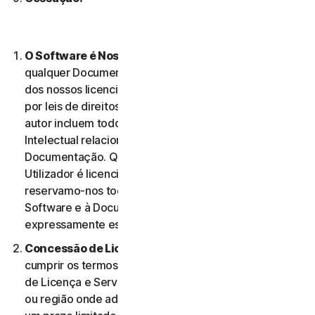
O Software é Nossa Propriedade
O Software e
qualquer Documentação são nossa propriedade ou
dos nossos licenciantes e encontram-se protegidos
por leis de direitos de autor. Estas leis de direitos de
autor incluem todos os Direitos de Propriedade
Intelectual relacionados com o Software e a
Documentação. Qualquer Software fornecido ao
Utilizador é licenciado, e não vendido, ao Utilizador, e
reservamo-nos todos os direitos associados ao
Software e à Documentação que não estejam
expressamente estabelecidos no presente Contrato.
Concessão de Licença.
Na condição de o Utilizador
cumprir os termos e condições do presente Contrato
de Licença e Serviços, concedemos-lhe, no território
ou região onde adquiriu o Software, uma licença com