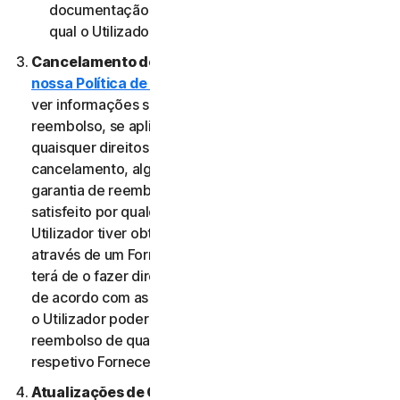
documentação aplicável do Fornecedor através do
qual o Utilizador obteve o Serviço.
Cancelamento do Serviço.
Reveja a
nossa Política de Cancelamento e Reembolso
para
ver informações sobre o cancelamento e obter um
reembolso, se aplicável. Independentemente de
quaisquer direitos legais, como direitos de
cancelamento, alguns Serviços podem incluir uma
garantia de reembolso, caso o Utilizador não esteja
satisfeito por qualquer motivo. No entanto, se o
Utilizador tiver obtido o direito a utilizar o Serviço
através de um Fornecedor e pretender cancelá-lo,
terá de o fazer diretamente junto desse Fornecedor,
de acordo com as instruções do mesmo. Nesse caso,
o Utilizador poderá não ter direito a qualquer
reembolso de qualquer pagamento efetuado ao
respetivo Fornecedor.
Atualizações de Conteúdo.
Alguns Serviços utilizam