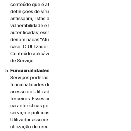
conteúdo que é atualizado periodicamente, como
definições de vírus, definições de spyware, regras
antisspam, listas de URL, regras de firewall, dados de
vulnerabilidade e listas atualizadas de páginas Web
autenticadas; essas atualizações são coletivamente
denominadas “Atualizações de Conteúdo” Nesse
caso, O Utilizador terá acesso às Atualizações de
Conteúdo aplicáveis aos Serviços durante o Período
de Serviço.
Funcionalidades ou Conteúdos de Terceiros.
Os
Serviços poderão incluir características e
funcionalidades de terceiros ou poderão permitir o
acesso do Utilizador a conteúdos de Web sites de
terceiros. Esses conteúdos, funcionalidades ou
características poderão estar sujeitos a termos de
serviço e políticas de privacidade de terceiros. O
Utilizador assume a sua total responsabilidade pela
utilização de recursos de terceiros e quaisquer riscos