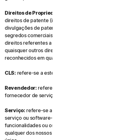
Direitos de Propriedade Intelectual:
referem-se aos
direitos de patente (incluindo, sem limitação, pedidos e
divulgações de patente), invenções, direitos de autor,
segredos comerciais, direitos morais, know-how,
direitos referentes a dados e bases de dados e
quaisquer outros direitos de propriedade intelectual
reconhecidos em qualquer país ou jurisdição do mundo.
CLS:
refere-se a este Contrato de Licença e Serviços.
Revendedor:
refere-se a qualquer revendedor ou
fornecedor de serviços de TI autorizado por nós.
Serviço:
refere-se a qualquer oferta de subscrição de
serviço ou software-como-serviço, juntamente com as
funcionalidades ou os serviços associados, assim como
qualquer dos nossos produtos ou serviços de compra