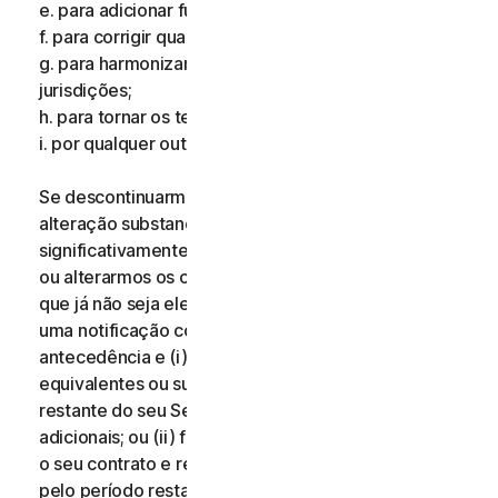
e. para adicionar funcionalidades adicionais;
f. para corrigir qualquer erro;
g. para harmonizar os serviços ou termos em múltiplas
jurisdições;
h. para tornar os termos mais claros; e
i. por qualquer outro motivo válido.
Se descontinuarmos os Serviços, aplicarmos uma
alteração substancial aos Serviços que possa ser
significativamente prejudicial para si, ou introduzirmos
ou alterarmos os critérios de elegibilidade de modo
que já não seja elegível para os Serviços, receberá
uma notificação com catorze (14) dias de
antecedência e (i) oferecemos-lhe serviços
equivalentes ou superiores durante o período
restante do seu Serviço sem quaisquer custos
adicionais; ou (ii) fornecemos-lhe o direito de terminar
o seu contrato e receber um reembolso proporcional
pelo período restante do seu Serviço. Para exercer