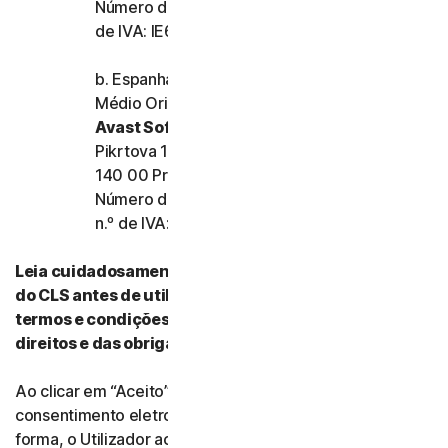
Número de registo da empresa: 159355 e n.º
de IVA: IE6557355A
b. Espanha, França, Itália e o resto da Europa,
Médio Oriente e África
Avast Software s.r.o.
Pikrtova 1737/1a, Nusle,
140 00 Praha 4, República Checa
Número de registo da empresa: 02176475 e
n.º de IVA: CZ02176475
Leia cuidadosamente todos os termos e condições
do CLS antes de utilizar os nossos Serviços. Esses
termos e condições contêm informações acerca dos
direitos e das obrigações do Utilizador.
Ao clicar em “Aceito” (“I Agree”) ou ao indicar
consentimento eletronicamente de qualquer outra
forma, o Utilizador aceita os termos e condições do