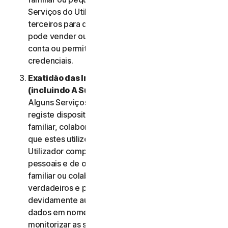
Serviços do Utilizador e não deve ser utilizada por
terceiros para qualquer finalidade. O Utilizador não
pode vender ou transferir as credenciais da sua
conta ou permitir que outras pessoas utilizem essas
credenciais.
Exatidão das Informações do Utilizador
(incluindo A Sua Família ou Pequena Empresa)
.
Alguns Serviços podem permitir que o Utilizador
registe dispositivos dos membros do seu agregado
familiar, colaboradores de Pequena Empresa para
que estes utilizem os Serviços. Nesses casos, o
Utilizador compromete-se a fornecer dados
pessoais e de outros membros do seu agregado
familiar ou colaboradores da sua PE que sejam
verdadeiros e precisos e garante que está
devidamente autorizado para fornecer esses
dados em nome desses membros e para
monitorizar as suas contas. O Utilizador aceita,