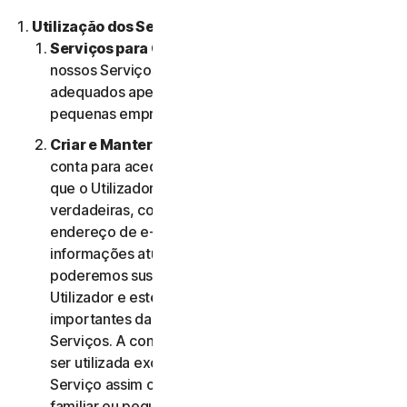
Utilização dos Serviços.
Serviços para Consumidores ou Empresas
. Os
nossos Serviços para Consumidores são criados e
adequados apenas para consumidores e não para
pequenas empresas.
Criar e Manter uma Conta.
Pode precisar de uma
conta para aceder e usar os Serviços. É importante
que o Utilizador forneça informações de conta
verdadeiras, completas e atualizadas (incluindo um
endereço de e-mail válido) e mantenha essas
informações atualizadas. Se não o fizer,
poderemos suspender ou cessar a conta do
Utilizador e este poderá não receber notificações
importantes da NortonLifeLock relativamente aos
Serviços. A conta do Utilizador é pessoal e deve
ser utilizada exclusivamente pelo mesmo (ou, se o
Serviço assim o permitir, pelo seu agregado
familiar ou pequena empresa) para gerir os