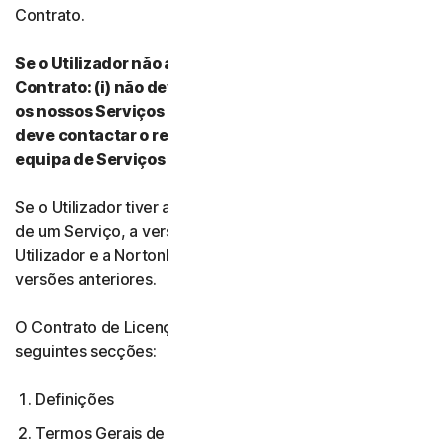
Contrato.
Se o Utilizador não aceitar os termos e condições do
Contrato: (i) não deve transferir, instalar ou utilizar
os nossos Serviços nem aceder aos mesmos e (ii)
deve contactar o respetivo Fornecedor ou a nossa
equipa de Serviços e Suporte para Clientes.
Se o Utilizador tiver aceite várias versões do Contrato
de um Serviço, a versão mais atual do Contrato entre o
Utilizador e a NortonLifeLock anula e substitui todas as
versões anteriores.
O Contrato de Licença e Serviços é composto pelas
seguintes secções:
Definições
Termos Gerais de Serviço