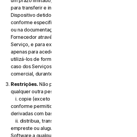
um prazo limitado, não exclusiva e não transferível,
para transferir e instalar uma cópia do Software no
Dispositivo detido ou controlado pelo Utilizador,
conforme especificado na Elegibilidade do Serviço,
ou na documentação da transação aplicável do
Fornecedor através do qual o Utilizador obteve o
Serviço, e para executar essa cópia do Software
apenas para aceder aos Serviços de Consumidor e
utilizá-los de forma pessoal, e não comercial ou, no
caso dos Serviços Comerciais, para sua utilização
comercial, durante o Período de Serviço.
Restrições.
Não pode, nem pode permitir que
qualquer outra pessoa:
i. copie (exceto para efeitos de backup ou arquivo
conforme permitido abaixo), modifique ou crie obras
derivadas com base no Software;
ii. distribua, transfira, sublicencie, ceda por leasing,
empreste ou alugue o seu direito de utilizar o
Software a qualquer terceiro;