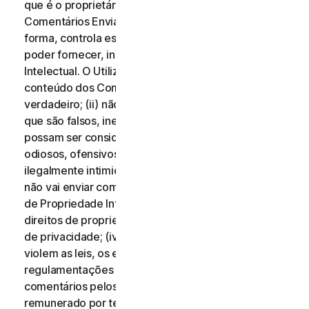
que é o proprietário de todos os direitos desses
Comentários Enviados, ou que, de qualquer outra
forma, controla esses direitos, necessários para os
poder fornecer, incluindo Direitos de Propriedade
Intelectual. O Utilizador aceita que: (i) todo o
conteúdo dos Comentários Enviados deve ser
verdadeiro; (ii) não vai enviar comentários que saiba
que são falsos, inexatos ou enganosos e/ou que
possam ser considerados difamatórios, injuriosos,
odiosos, ofensivos, ilegalmente ameaçadores ou
ilegalmente intimidantes para qualquer pessoa; (iii)
não vai enviar comentários que infrinjam os Direitos
de Propriedade Intelectual de terceiros ou outros
direitos de propriedade ou direitos de divulgação ou
de privacidade; (iv) não vai enviar comentários que
violem as leis, os estatutos, os decretos ou as
regulamentações aplicáveis; (v) não vai enviar
comentários pelos quais tenha sido compensado ou
remunerado por terceiros; (vi) não vai enviar