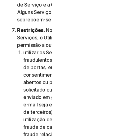
de Serviço e a Cláusula 4.ª – Termos Específicos de
Alguns Serviços, os termos da Cláusula 4.ª
sobrepõem-se aos da Cláusula 2.ª.
Restrições.
No que diz respeito à utilização dos
Serviços, o Utilizador não pode, nem pode dar
permissão a outra pessoa para:
utilizar os Serviços para quaisquer fins
fraudulentos, incluindo, sem limitação, análise
de portas, envio de spam, envio de e-mails de
consentimento, análise de reencaminhamentos
abertos ou proxies abertos, envio de e-mail não
solicitado ou qualquer versão ou tipo de e-mail
enviado em grandes quantidades (mesmo que o
e-mail seja encaminhado através de servidores
de terceiros), qualquer imposição de pop-ups,
utilização de cartões de crédito roubados,
fraude de cartões de crédito, fraude financeira,
fraude relacionada com criptomoedas,