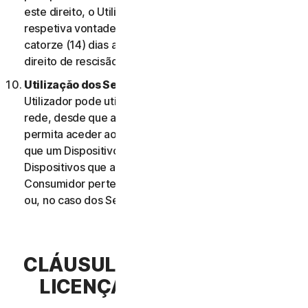
este direito, o Utilizador deve informar-nos da
respetiva vontade de rescindir o contrato no prazo de
catorze (14) dias após a notificação da alteração e do
direito de rescisão do Utilizador.
Utilização dos Serviços Através de uma Rede.
O
Utilizador pode utilizar os Serviços através de uma
rede, desde que a sua Elegibilidade do Serviço lhe
permita aceder aos Serviços ou utilizá-los em mais do
que um Dispositivo e desde que cada um desses
Dispositivos que aceda ou utilize os Serviços de
Consumidor pertença a um único agregado familiar
ou, no caso dos Serviços Comerciais, a uma única PE.
CLÁUSULA 3.ª – TERMOS DE
LICENÇA DE SOFTWARE