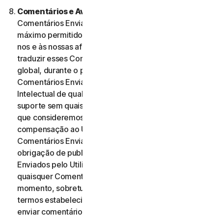
Comentários e Avaliações.
No caso de quaisquer
Comentários Enviados, o Utilizador, dentro do
máximo permitido pela legislação aplicável, autoriza-
nos e às nossas afiliadas a utilizar, reproduzir, copiar e
traduzir esses Comentários Enviados numa base
global, durante o prazo de proteção desses
Comentários Enviados por Direitos de Propriedade
Intelectual de qualquer forma e através de qualquer
suporte sem quaisquer restrições de qualquer forma
que consideremos adequada. Não será paga qualquer
compensação ao Utilizador relativa à utilização dos
Comentários Enviados. Não temos qualquer
obrigação de publicar ou utilizar os Comentários
Enviados pelo Utilizador e podemos remover
quaisquer Comentários Enviados a qualquer
momento, sobretudo se estes violarem quaisquer
termos estabelecidos no presente Contrato. Ao
enviar comentários, o Utilizador reconhece e garante