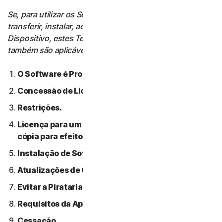
Se, para utilizar os Serviços, o Utilizador tiver de
transferir, instalar, aceder ou utilizar Software num
Dispositivo, estes Termos de Licença de Software
também são aplicáveis a essa utilização.
O Software é Propriedade da NortonLifeLock.
Concessão de Licença.
Restrições.
Licença para um único dispositivo: apenas uma
cópia para efeitos de backup ou arquivo permitida.
Instalação de Software.
Atualizações de Conteúdo Automáticas.
Evitar a Pirataria de Software.
Requisitos da Apple.
Cessação.