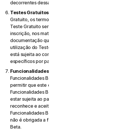
decorrentes dessa utilização.
Testes Gratuitos.
Se oferecermos um Teste
Gratuito, os termos específicos aplicáveis ao seu
Teste Gratuito serão fornecidos no momento da
inscrição, nos materiais promocionais e/ou
documentação que descrevem o Teste Gratuito. A
utilização do Teste Gratuito por parte do Utilizador
está sujeita ao comprimento desses termos
específicos por parte do mesmo.
Funcionalidades Beta.
Poderemos incluir
Funcionalidades Beta nos Serviços para o Utilizador e
permitir que este envie comentários. A utilização de
Funcionalidades Beta por parte do Utilizador pode
estar sujeita ao pagamento de taxas. O Utilizador
reconhece e aceita que a sua utilização de
Funcionalidades Beta é voluntária e a NortonLifeLock
não é obrigada a fornecer quaisquer Funcionalidades
Beta.