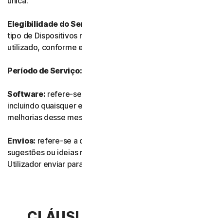
única.
Elegibilidade do Serviço:
refere-se ao número e ao
tipo de Dispositivos no qual o Software pode ser
utilizado, conforme especificado na Documentação.
Período de Serviço:
refere-se à duração do Serviço.
Software:
refere-se a qualquer do nosso software,
incluindo quaisquer edições, revisões, atualizações ou
melhorias desse mesmo software.
Envios:
refere-se a quaisquer comentários, avaliações,
sugestões ou ideias relacionados com os Serviços que o
Utilizador enviar para nós.
CLÁUSULA 2.ª – TERMOS