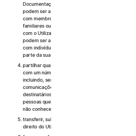
Documentação, os Serviços de Consumidor não
podem ser acedidos, utilizados ou partilhados
com membros da família, membros não
familiares ou outros indivíduos que não residam
com o Utilizador, e os Serviços Comerciais não
podem ser acedidos, utilizados ou partilhados
com indivíduos que não sejam colaboradores ou
parte da sua Pequena Empresa;
partilhar quaisquer dados ou outros conteúdos
com um número excessivo de pessoas,
incluindo, sem limitação, o envio de
comunicações para um número elevado de
destinatários ou a partilha de conteúdo com
pessoas que o Utilizador não conhece ou que
não conhecem o Utilizador;
transferir, sublicenciar, alugar e/ou emprestar o
direito do Utilizador de utilizar os Serviços;