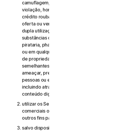
camuflagem, extorsão, chantagem, rapto,
violação, homicídio, venda de cartões de
crédito roubados, venda de bens roubados,
oferta ou venda de materiais militares e de
dupla utilização proibidos, oferta ou venda de
substâncias controladas, roubo de identidade,
pirataria, pharming, scraping de qualquer forma
ou em qualquer escala, pirataria digital, violação
de propriedade intelectual e outras atividades
semelhantes; ou para assediar, perseguir,
ameaçar, prejudicar ou monitorizar outras
pessoas ou explorar crianças de qualquer forma,
incluindo através de áudio, vídeo, fotografia,
conteúdo digital, etc.;
utilizar os Serviços de Consumidor para fins
comerciais ou os Serviços Comerciais para
outros fins para além de fins comerciais internos;
salvo disposição em contrário no CLS ou na