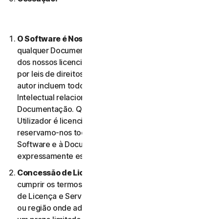
O Software é Nossa Propriedade
O Software e
qualquer Documentação são nossa propriedade ou
dos nossos licenciantes e encontram-se protegidos
por leis de direitos de autor. Estas leis de direitos de
autor incluem todos os Direitos de Propriedade
Intelectual relacionados com o Software e a
Documentação. Qualquer Software fornecido ao
Utilizador é licenciado, e não vendido, ao Utilizador, e
reservamo-nos todos os direitos associados ao
Software e à Documentação que não estejam
expressamente estabelecidos no presente Contrato.
Concessão de Licença.
Na condição de o Utilizador
cumprir os termos e condições do presente Contrato
de Licença e Serviços, concedemos-lhe, no território
ou região onde adquiriu o Software, uma licença com