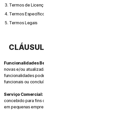
Termos de Licença de Software
Termos Específicos de Alguns Serviços
Termos Legais
CLÁUSULA 1.ª – DEFINIÇÕES
Funcionalidades Beta:
referem-se às funcionalidades
novas e/ou atualizadas ainda em modo de teste. Essas
funcionalidades podem ainda não estar totalmente
funcionais ou concluídas.
Serviço Comercial:
refere-se a qualquer Serviço
concebido para fins comerciais e destinado a uso interno
em pequenas empresas.