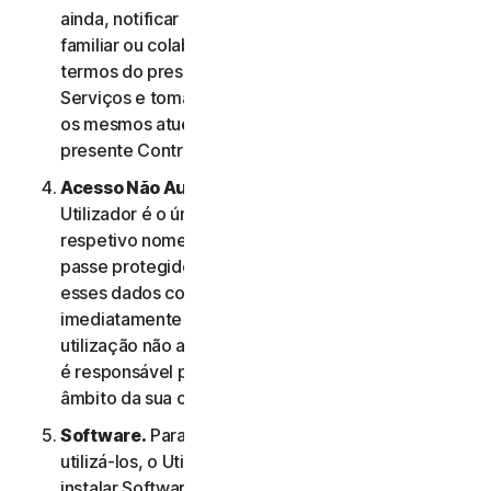
ainda, notificar os membros do seu agregado
familiar ou colaboradores de PE relativamente aos
termos do presente Contrato de Licença e
Serviços e tomar as medidas necessárias para que
os mesmos atuem em conformidade com o
presente Contrato de Licença e Serviços.
Acesso Não Autorizado à Conta do Utilizador
. O
Utilizador é o único responsável por manter o
respetivo nome de utilizador e a respetiva palavra-
passe protegidos. O Utilizador não deve partilhar
esses dados com outras pessoas e deve notificar
imediatamente a NortonLifeLock em caso de
utilização não autorizada dos mesmos. O Utilizador
é responsável por todas as atividades efetuadas no
âmbito da sua conta.
Software.
Para aceder a determinados Serviços e
utilizá-los, o Utilizador poderá ter de transferir e
instalar Software num Dispositivo. Os termos e