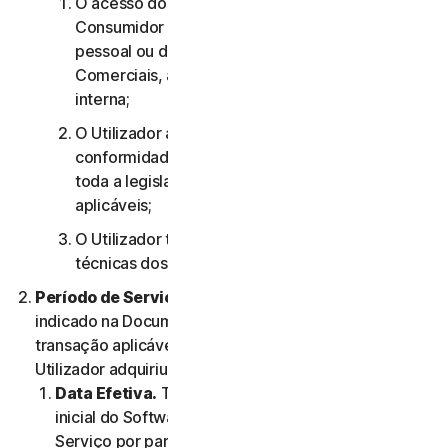
O acesso do utilizador aos Serviços de
Consumidor destina-se apenas à sua utilização
pessoal ou doméstica ou, no caso dos Serviços
Comerciais, apenas à sua utilização empresarial
interna;
O Utilizador aceita utilizar os Serviços em
conformidade com o presente Contrato e com
toda a legislação e todos os regulamentos
aplicáveis;
O Utilizador tem de cumprir quaisquer limitações
técnicas dos Serviços e/ou do Software.
Período de Serviço.
O Período de Serviço será
indicado na Documentação ou na documentação da
transação aplicável do Fornecedor através do qual o
Utilizador adquiriu o Serviço.
Data Efetiva.
Terá início (a) na data da instalação
inicial do Software ou da primeira utilização do
Serviço por parte do Utilizador; ou (b) na data na