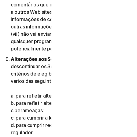
comentários que incluam informações que se refiram
a outros Web sites, endereços, endereços de e-mail,
informações de contacto, números de telefone ou
outras informações pessoais de qualquer pessoa; e
(vii) não vai enviar comentários que contenham
quaisquer programas ou ficheiros informáticos
potencialmente perigosos.
Alterações aos Serviços.
Podemos alterar ou
descontinuar os Serviços ou introduzir ou mudar os
critérios de elegibilidade para os Serviços, por um ou
vários das seguintes motivos:
a. para refletir alterações na tecnologia;
b. para refletir alterações na natureza das
ciberameaças;
c. para cumprir a lei e refletir alterações na lei;
d. para cumprir requisitos impostos por um organismo
regulador;