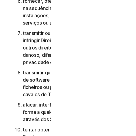
fornecer, oferecer ou disponibilizar os Serviços
na sequência de um contrato de gestão de
instalações, timesharing, fornecimento de
serviços ou agenciamento de serviços;
transmitir ou armazenar material que possa
infringir Direitos de Propriedade Intelectual ou
outros direitos de terceiros ou que seja ilegal,
danoso, difamatório, injurioso ou invasivo da
privacidade de terceiros;
transmitir qualquer material que contenha vírus
de software ou outro código informático,
ficheiros ou programas prejudiciais, como
cavalos de Troia, worms ou time bombs;
atacar, interferir, negar o serviço de qualquer
forma a qualquer outra rede, computador ou nó
através dos Serviços;
tentar obter acesso não autorizado a quaisquer