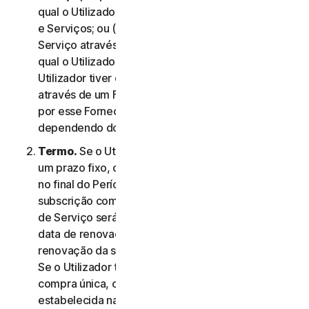
qual o Utilizador aceitou este Contrato de Licença
e Serviços; ou (c) se o Utilizador tiver adquirido o
Serviço através da nossa loja online, na data na
qual o Utilizador concluiu a compra; ou (d) se o
Utilizador tiver obtido o direito a utilizar o Serviço
através de um Fornecedor, na data determinada
por esse Fornecedor, conforme aplicável,
dependendo do que ocorrer primeiro.
Termo.
Se o Utilizador tiver uma subscrição com
um prazo fixo, o Serviço termina automaticamente
no final do Período de Serviço. Se tiver uma
subscrição com renovação automática, o Período
de Serviço será renovado automaticamente na
data de renovação a menos que cancele a
renovação da subscrição antes do dia da cobrança.
Se o Utilizador tiver um serviço ou produto de
compra única, o Período de Serviço terá a duração
estabelecida na Documentação, ou na