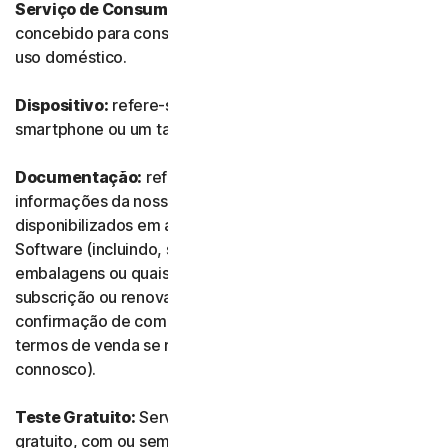
Serviço de Consumidor:
refere-se a qualquer Serviço
concebido para consumidores individuais e destinado a
uso doméstico.
Dispositivo:
refere-se a um computador, um portátil, um
smartphone ou um tablet.
Documentação:
refere-se a quaisquer documentos e
informações da nossa parte que acompanhem ou sejam
disponibilizados em associação ao Serviço e/ou ao
Software (incluindo, sem limitação, quaisquer
embalagens ou quaisquer informações de compra,
subscrição ou renovação, como recibos ou e-mails de
confirmação de compra, subscrição ou renovação, e os
termos de venda se realizar a transação diretamente
connosco).
Teste Gratuito:
Serviço oferecido com base num teste
gratuito, com ou sem limite de tempo.