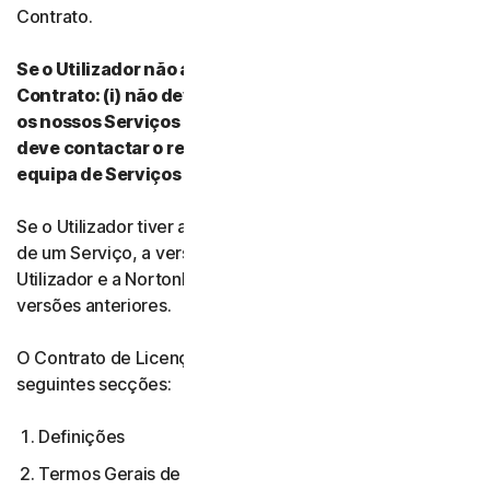
Contrato.
Se o Utilizador não aceitar os termos e condições do
Contrato: (i) não deve transferir, instalar ou utilizar
os nossos Serviços nem aceder aos mesmos e (ii)
deve contactar o respetivo Fornecedor ou a nossa
equipa de Serviços e Suporte para Clientes.
Se o Utilizador tiver aceite várias versões do Contrato
de um Serviço, a versão mais atual do Contrato entre o
Utilizador e a NortonLifeLock anula e substitui todas as
versões anteriores.
O Contrato de Licença e Serviços é composto pelas
seguintes secções:
Definições
Termos Gerais de Serviço