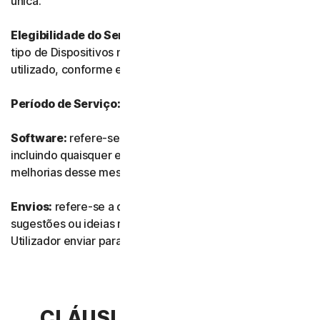
única.
Elegibilidade do Serviço:
refere-se ao número e ao
tipo de Dispositivos no qual o Software pode ser
utilizado, conforme especificado na Documentação.
Período de Serviço:
refere-se à duração do Serviço.
Software:
refere-se a qualquer do nosso software,
incluindo quaisquer edições, revisões, atualizações ou
melhorias desse mesmo software.
Envios:
refere-se a quaisquer comentários, avaliações,
sugestões ou ideias relacionados com os Serviços que o
Utilizador enviar para nós.
CLÁUSULA 2.ª – TERMOS