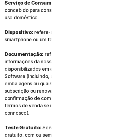
Serviço de Consumidor:
refere-se a qualquer Serviço
concebido para consumidores individuais e destinado a
uso doméstico.
Dispositivo:
refere-se a um computador, um portátil, um
smartphone ou um tablet.
Documentação:
refere-se a quaisquer documentos e
informações da nossa parte que acompanhem ou sejam
disponibilizados em associação ao Serviço e/ou ao
Software (incluindo, sem limitação, quaisquer
embalagens ou quaisquer informações de compra,
subscrição ou renovação, como recibos ou e-mails de
confirmação de compra, subscrição ou renovação, e os
termos de venda se realizar a transação diretamente
connosco).
Teste Gratuito:
Serviço oferecido com base num teste
gratuito, com ou sem limite de tempo.