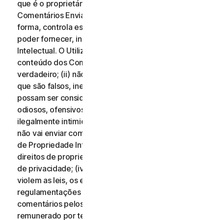
que é o proprietário de todos os direitos desses
Comentários Enviados, ou que, de qualquer outra
forma, controla esses direitos, necessários para os
poder fornecer, incluindo Direitos de Propriedade
Intelectual. O Utilizador aceita que: (i) todo o
conteúdo dos Comentários Enviados deve ser
verdadeiro; (ii) não vai enviar comentários que saiba
que são falsos, inexatos ou enganosos e/ou que
possam ser considerados difamatórios, injuriosos,
odiosos, ofensivos, ilegalmente ameaçadores ou
ilegalmente intimidantes para qualquer pessoa; (iii)
não vai enviar comentários que infrinjam os Direitos
de Propriedade Intelectual de terceiros ou outros
direitos de propriedade ou direitos de divulgação ou
de privacidade; (iv) não vai enviar comentários que
violem as leis, os estatutos, os decretos ou as
regulamentações aplicáveis; (v) não vai enviar
comentários pelos quais tenha sido compensado ou
remunerado por terceiros; (vi) não vai enviar