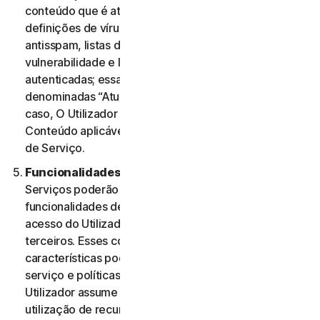
conteúdo que é atualizado periodicamente, como
definições de vírus, definições de spyware, regras
antisspam, listas de URL, regras de firewall, dados de
vulnerabilidade e listas atualizadas de páginas Web
autenticadas; essas atualizações são coletivamente
denominadas “Atualizações de Conteúdo” Nesse
caso, O Utilizador terá acesso às Atualizações de
Conteúdo aplicáveis aos Serviços durante o Período
de Serviço.
Funcionalidades ou Conteúdos de Terceiros.
Os
Serviços poderão incluir características e
funcionalidades de terceiros ou poderão permitir o
acesso do Utilizador a conteúdos de Web sites de
terceiros. Esses conteúdos, funcionalidades ou
características poderão estar sujeitos a termos de
serviço e políticas de privacidade de terceiros. O
Utilizador assume a sua total responsabilidade pela
utilização de recursos de terceiros e quaisquer riscos