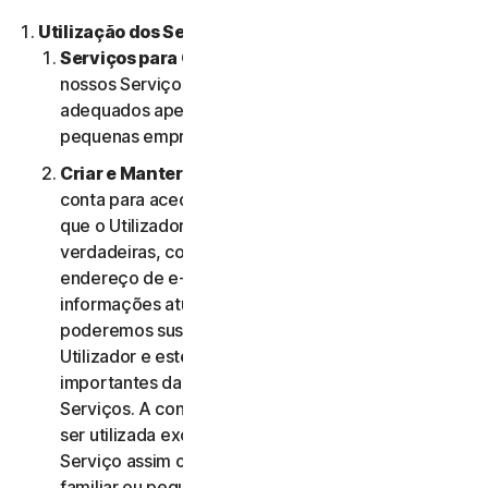
Utilização dos Serviços.
Serviços para Consumidores ou Empresas
. Os
nossos Serviços para Consumidores são criados e
adequados apenas para consumidores e não para
pequenas empresas.
Criar e Manter uma Conta.
Pode precisar de uma
conta para aceder e usar os Serviços. É importante
que o Utilizador forneça informações de conta
verdadeiras, completas e atualizadas (incluindo um
endereço de e-mail válido) e mantenha essas
informações atualizadas. Se não o fizer,
poderemos suspender ou cessar a conta do
Utilizador e este poderá não receber notificações
importantes da NortonLifeLock relativamente aos
Serviços. A conta do Utilizador é pessoal e deve
ser utilizada exclusivamente pelo mesmo (ou, se o
Serviço assim o permitir, pelo seu agregado
familiar ou pequena empresa) para gerir os