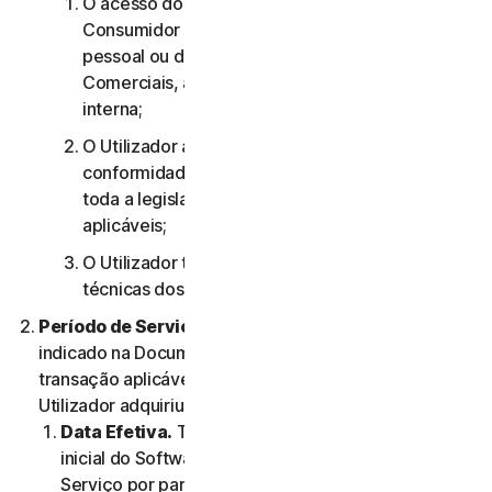
O acesso do utilizador aos Serviços de
Consumidor destina-se apenas à sua utilização
pessoal ou doméstica ou, no caso dos Serviços
Comerciais, apenas à sua utilização empresarial
interna;
O Utilizador aceita utilizar os Serviços em
conformidade com o presente Contrato e com
toda a legislação e todos os regulamentos
aplicáveis;
O Utilizador tem de cumprir quaisquer limitações
técnicas dos Serviços e/ou do Software.
Período de Serviço.
O Período de Serviço será
indicado na Documentação ou na documentação da
transação aplicável do Fornecedor através do qual o
Utilizador adquiriu o Serviço.
Data Efetiva.
Terá início (a) na data da instalação
inicial do Software ou da primeira utilização do
Serviço por parte do Utilizador; ou (b) na data na