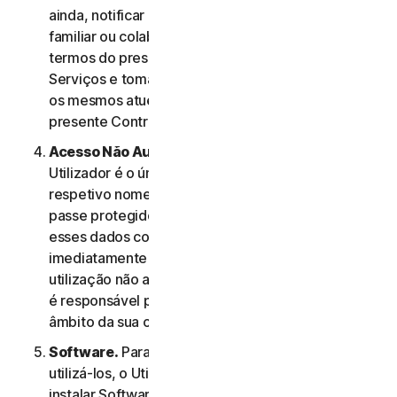
ainda, notificar os membros do seu agregado
familiar ou colaboradores de PE relativamente aos
termos do presente Contrato de Licença e
Serviços e tomar as medidas necessárias para que
os mesmos atuem em conformidade com o
presente Contrato de Licença e Serviços.
Acesso Não Autorizado à Conta do Utilizador
. O
Utilizador é o único responsável por manter o
respetivo nome de utilizador e a respetiva palavra-
passe protegidos. O Utilizador não deve partilhar
esses dados com outras pessoas e deve notificar
imediatamente a NortonLifeLock em caso de
utilização não autorizada dos mesmos. O Utilizador
é responsável por todas as atividades efetuadas no
âmbito da sua conta.
Software.
Para aceder a determinados Serviços e
utilizá-los, o Utilizador poderá ter de transferir e
instalar Software num Dispositivo. Os termos e