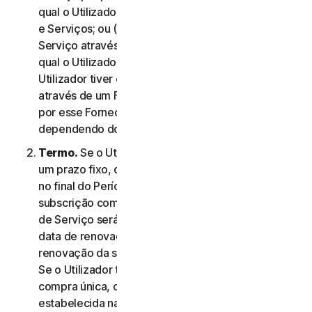
qual o Utilizador aceitou este Contrato de Licença
e Serviços; ou (c) se o Utilizador tiver adquirido o
Serviço através da nossa loja online, na data na
qual o Utilizador concluiu a compra; ou (d) se o
Utilizador tiver obtido o direito a utilizar o Serviço
através de um Fornecedor, na data determinada
por esse Fornecedor, conforme aplicável,
dependendo do que ocorrer primeiro.
Termo.
Se o Utilizador tiver uma subscrição com
um prazo fixo, o Serviço termina automaticamente
no final do Período de Serviço. Se tiver uma
subscrição com renovação automática, o Período
de Serviço será renovado automaticamente na
data de renovação a menos que cancele a
renovação da subscrição antes do dia da cobrança.
Se o Utilizador tiver um serviço ou produto de
compra única, o Período de Serviço terá a duração
estabelecida na Documentação, ou na