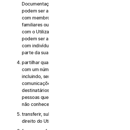
Documentação, os Serviços de Consumidor não
podem ser acedidos, utilizados ou partilhados
com membros da família, membros não
familiares ou outros indivíduos que não residam
com o Utilizador, e os Serviços Comerciais não
podem ser acedidos, utilizados ou partilhados
com indivíduos que não sejam colaboradores ou
parte da sua Pequena Empresa;
partilhar quaisquer dados ou outros conteúdos
com um número excessivo de pessoas,
incluindo, sem limitação, o envio de
comunicações para um número elevado de
destinatários ou a partilha de conteúdo com
pessoas que o Utilizador não conhece ou que
não conhecem o Utilizador;
transferir, sublicenciar, alugar e/ou emprestar o
direito do Utilizador de utilizar os Serviços;