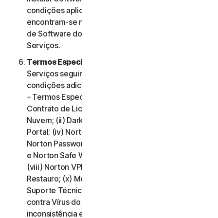
condições aplicáveis à utilização desse Software
encontram-se na Cláusula 3.ª – Termos de Licença
de Software do presente Contrato de Licença e
Serviços.
Termos Específicos de Alguns Serviços.
Os
Serviços seguintes estão sujeitos a termos e
condições adicionais, estabelecidos na Cláusula 4.ª
– Termos Específicos de Alguns Serviços do
Contrato de Licença e Serviços: (i) Backup na
Nuvem; (ii) Dark Web Monitoring; (iii) Norton Credit
Portal; (iv) Norton Family e Controlo Parental; (v)
Norton Password Manager; (vi) Norton Safe Search
e Norton Safe Web; (vii) Norton Small Business;
(viii) Norton VPN (ix) Serviços de Suporte de
Restauro; (x) Monitorização de Redes Sociais e (xi)
Suporte Técnico (incluindo Promessa de Proteção
contra Vírus do Norton). Em caso de conflito ou
inconsistência entre a Cláusula 2.ª – Termos Gerais