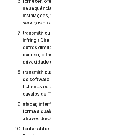
fornecer, oferecer ou disponibilizar os Serviços
na sequência de um contrato de gestão de
instalações, timesharing, fornecimento de
serviços ou agenciamento de serviços;
transmitir ou armazenar material que possa
infringir Direitos de Propriedade Intelectual ou
outros direitos de terceiros ou que seja ilegal,
danoso, difamatório, injurioso ou invasivo da
privacidade de terceiros;
transmitir qualquer material que contenha vírus
de software ou outro código informático,
ficheiros ou programas prejudiciais, como
cavalos de Troia, worms ou time bombs;
atacar, interferir, negar o serviço de qualquer
forma a qualquer outra rede, computador ou nó
através dos Serviços;
tentar obter acesso não autorizado a quaisquer