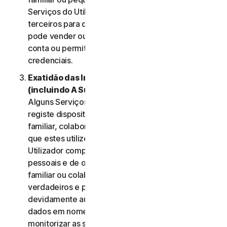
Serviços do Utilizador e não deve ser utilizada por
terceiros para qualquer finalidade. O Utilizador não
pode vender ou transferir as credenciais da sua
conta ou permitir que outras pessoas utilizem essas
credenciais.
Exatidão das Informações do Utilizador
(incluindo A Sua Família ou Pequena Empresa)
.
Alguns Serviços podem permitir que o Utilizador
registe dispositivos dos membros do seu agregado
familiar, colaboradores de Pequena Empresa para
que estes utilizem os Serviços. Nesses casos, o
Utilizador compromete-se a fornecer dados
pessoais e de outros membros do seu agregado
familiar ou colaboradores da sua PE que sejam
verdadeiros e precisos e garante que está
devidamente autorizado para fornecer esses
dados em nome desses membros e para
monitorizar as suas contas. O Utilizador aceita,