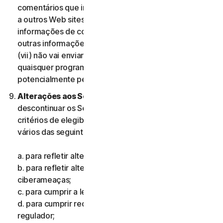
comentários que incluam informações que se refiram
a outros Web sites, endereços, endereços de e-mail,
informações de contacto, números de telefone ou
outras informações pessoais de qualquer pessoa; e
(vii) não vai enviar comentários que contenham
quaisquer programas ou ficheiros informáticos
potencialmente perigosos.
Alterações aos Serviços.
Podemos alterar ou
descontinuar os Serviços ou introduzir ou mudar os
critérios de elegibilidade para os Serviços, por um ou
vários das seguintes motivos:
a. para refletir alterações na tecnologia;
b. para refletir alterações na natureza das
ciberameaças;
c. para cumprir a lei e refletir alterações na lei;
d. para cumprir requisitos impostos por um organismo
regulador;