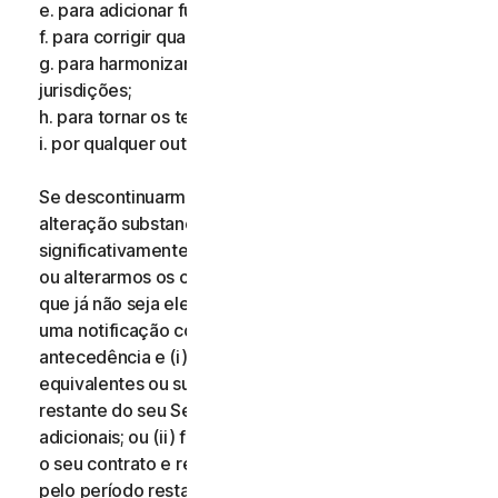
e. para adicionar funcionalidades adicionais;
f. para corrigir qualquer erro;
g. para harmonizar os serviços ou termos em múltiplas
jurisdições;
h. para tornar os termos mais claros; e
i. por qualquer outro motivo válido.
Se descontinuarmos os Serviços, aplicarmos uma
alteração substancial aos Serviços que possa ser
significativamente prejudicial para si, ou introduzirmos
ou alterarmos os critérios de elegibilidade de modo
que já não seja elegível para os Serviços, receberá
uma notificação com catorze (14) dias de
antecedência e (i) oferecemos-lhe serviços
equivalentes ou superiores durante o período
restante do seu Serviço sem quaisquer custos
adicionais; ou (ii) fornecemos-lhe o direito de terminar
o seu contrato e receber um reembolso proporcional
pelo período restante do seu Serviço. Para exercer