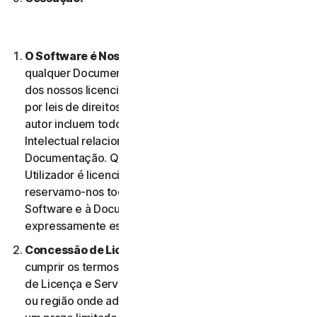
O Software é Nossa Propriedade
O Software e
qualquer Documentação são nossa propriedade ou
dos nossos licenciantes e encontram-se protegidos
por leis de direitos de autor. Estas leis de direitos de
autor incluem todos os Direitos de Propriedade
Intelectual relacionados com o Software e a
Documentação. Qualquer Software fornecido ao
Utilizador é licenciado, e não vendido, ao Utilizador, e
reservamo-nos todos os direitos associados ao
Software e à Documentação que não estejam
expressamente estabelecidos no presente Contrato.
Concessão de Licença.
Na condição de o Utilizador
cumprir os termos e condições do presente Contrato
de Licença e Serviços, concedemos-lhe, no território
ou região onde adquiriu o Software, uma licença com