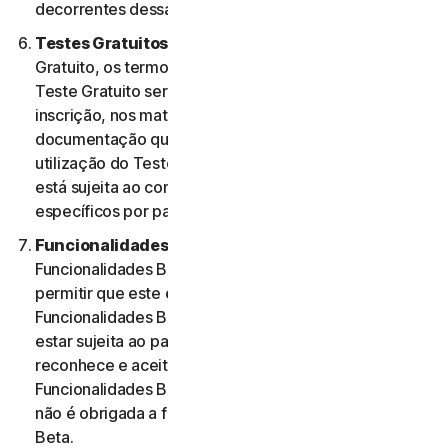
decorrentes dessa utilização.
Testes Gratuitos.
Se oferecermos um Teste
Gratuito, os termos específicos aplicáveis ao seu
Teste Gratuito serão fornecidos no momento da
inscrição, nos materiais promocionais e/ou
documentação que descrevem o Teste Gratuito. A
utilização do Teste Gratuito por parte do Utilizador
está sujeita ao comprimento desses termos
específicos por parte do mesmo.
Funcionalidades Beta.
Poderemos incluir
Funcionalidades Beta nos Serviços para o Utilizador e
permitir que este envie comentários. A utilização de
Funcionalidades Beta por parte do Utilizador pode
estar sujeita ao pagamento de taxas. O Utilizador
reconhece e aceita que a sua utilização de
Funcionalidades Beta é voluntária e a NortonLifeLock
não é obrigada a fornecer quaisquer Funcionalidades
Beta.