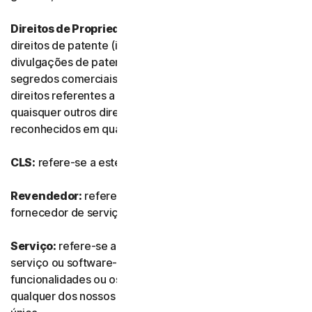
Direitos de Propriedade Intelectual:
referem-se aos
direitos de patente (incluindo, sem limitação, pedidos e
divulgações de patente), invenções, direitos de autor,
segredos comerciais, direitos morais, know-how,
direitos referentes a dados e bases de dados e
quaisquer outros direitos de propriedade intelectual
reconhecidos em qualquer país ou jurisdição do mundo.
CLS:
refere-se a este Contrato de Licença e Serviços.
Revendedor:
refere-se a qualquer revendedor ou
fornecedor de serviços de TI autorizado por nós.
Serviço:
refere-se a qualquer oferta de subscrição de
serviço ou software-como-serviço, juntamente com as
funcionalidades ou os serviços associados, assim como
qualquer dos nossos produtos ou serviços de compra