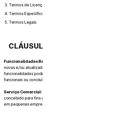
Termos de Licença de Software
Termos Específicos de Alguns Serviços
Termos Legais
CLÁUSULA 1.ª – DEFINIÇÕES
Funcionalidades Beta:
referem-se às funcionalidades
novas e/ou atualizadas ainda em modo de teste. Essas
funcionalidades podem ainda não estar totalmente
funcionais ou concluídas.
Serviço Comercial:
refere-se a qualquer Serviço
concebido para fins comerciais e destinado a uso interno
em pequenas empresas.