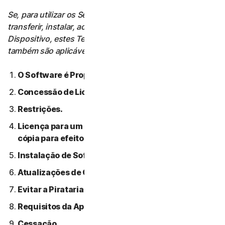
Se, para utilizar os Serviços, o Utilizador tiver de
transferir, instalar, aceder ou utilizar Software num
Dispositivo, estes Termos de Licença de Software
também são aplicáveis a essa utilização.
O Software é Propriedade da NortonLifeLock.
Concessão de Licença.
Restrições.
Licença para um único dispositivo: apenas uma
cópia para efeitos de backup ou arquivo permitida.
Instalação de Software.
Atualizações de Conteúdo Automáticas.
Evitar a Pirataria de Software.
Requisitos da Apple.
Cessação.