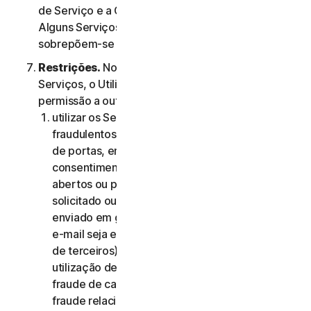
de Serviço e a Cláusula 4.ª – Termos Específicos de
Alguns Serviços, os termos da Cláusula 4.ª
sobrepõem-se aos da Cláusula 2.ª.
Restrições.
No que diz respeito à utilização dos
Serviços, o Utilizador não pode, nem pode dar
permissão a outra pessoa para:
utilizar os Serviços para quaisquer fins
fraudulentos, incluindo, sem limitação, análise
de portas, envio de spam, envio de e-mails de
consentimento, análise de reencaminhamentos
abertos ou proxies abertos, envio de e-mail não
solicitado ou qualquer versão ou tipo de e-mail
enviado em grandes quantidades (mesmo que o
e-mail seja encaminhado através de servidores
de terceiros), qualquer imposição de pop-ups,
utilização de cartões de crédito roubados,
fraude de cartões de crédito, fraude financeira,
fraude relacionada com criptomoedas,