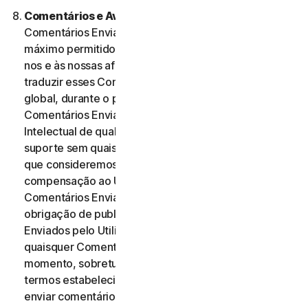
Comentários e Avaliações.
No caso de quaisquer
Comentários Enviados, o Utilizador, dentro do
máximo permitido pela legislação aplicável, autoriza-
nos e às nossas afiliadas a utilizar, reproduzir, copiar e
traduzir esses Comentários Enviados numa base
global, durante o prazo de proteção desses
Comentários Enviados por Direitos de Propriedade
Intelectual de qualquer forma e através de qualquer
suporte sem quaisquer restrições de qualquer forma
que consideremos adequada. Não será paga qualquer
compensação ao Utilizador relativa à utilização dos
Comentários Enviados. Não temos qualquer
obrigação de publicar ou utilizar os Comentários
Enviados pelo Utilizador e podemos remover
quaisquer Comentários Enviados a qualquer
momento, sobretudo se estes violarem quaisquer
termos estabelecidos no presente Contrato. Ao
enviar comentários, o Utilizador reconhece e garante