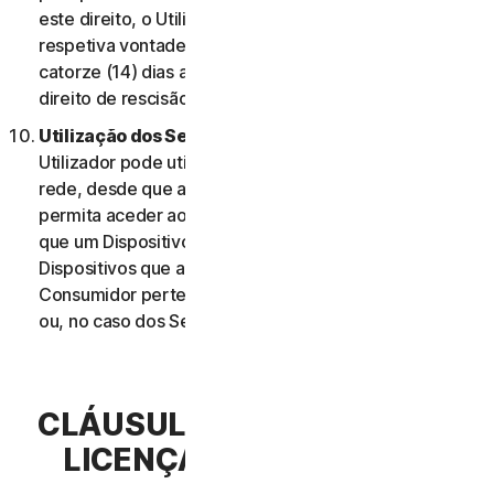
este direito, o Utilizador deve informar-nos da
respetiva vontade de rescindir o contrato no prazo de
catorze (14) dias após a notificação da alteração e do
direito de rescisão do Utilizador.
Utilização dos Serviços Através de uma Rede.
O
Utilizador pode utilizar os Serviços através de uma
rede, desde que a sua Elegibilidade do Serviço lhe
permita aceder aos Serviços ou utilizá-los em mais do
que um Dispositivo e desde que cada um desses
Dispositivos que aceda ou utilize os Serviços de
Consumidor pertença a um único agregado familiar
ou, no caso dos Serviços Comerciais, a uma única PE.
CLÁUSULA 3.ª – TERMOS DE
LICENÇA DE SOFTWARE