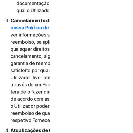
documentação aplicável do Fornecedor através do
qual o Utilizador obteve o Serviço.
Cancelamento do Serviço.
Reveja a
nossa Política de Cancelamento e Reembolso
para
ver informações sobre o cancelamento e obter um
reembolso, se aplicável. Independentemente de
quaisquer direitos legais, como direitos de
cancelamento, alguns Serviços podem incluir uma
garantia de reembolso, caso o Utilizador não esteja
satisfeito por qualquer motivo. No entanto, se o
Utilizador tiver obtido o direito a utilizar o Serviço
através de um Fornecedor e pretender cancelá-lo,
terá de o fazer diretamente junto desse Fornecedor,
de acordo com as instruções do mesmo. Nesse caso,
o Utilizador poderá não ter direito a qualquer
reembolso de qualquer pagamento efetuado ao
respetivo Fornecedor.
Atualizações de Conteúdo.
Alguns Serviços utilizam