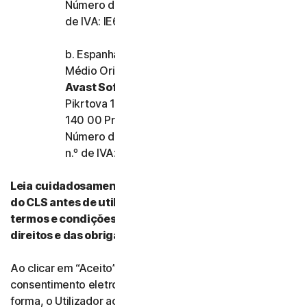
Número de registo da empresa: 159355 e n.º
de IVA: IE6557355A
b. Espanha, França, Itália e o resto da Europa,
Médio Oriente e África
Avast Software s.r.o.
Pikrtova 1737/1a, Nusle,
140 00 Praha 4, República Checa
Número de registo da empresa: 02176475 e
n.º de IVA: CZ02176475
Leia cuidadosamente todos os termos e condições
do CLS antes de utilizar os nossos Serviços. Esses
termos e condições contêm informações acerca dos
direitos e das obrigações do Utilizador.
Ao clicar em “Aceito” (“I Agree”) ou ao indicar
consentimento eletronicamente de qualquer outra
forma, o Utilizador aceita os termos e condições do