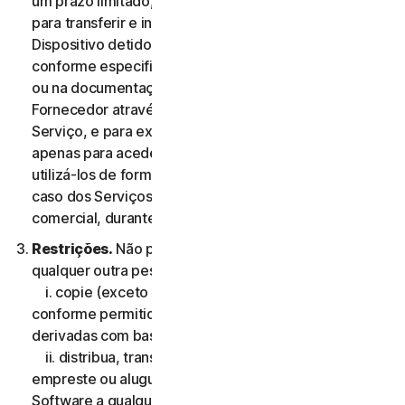
um prazo limitado, não exclusiva e não transferível,
para transferir e instalar uma cópia do Software no
Dispositivo detido ou controlado pelo Utilizador,
conforme especificado na Elegibilidade do Serviço,
ou na documentação da transação aplicável do
Fornecedor através do qual o Utilizador obteve o
Serviço, e para executar essa cópia do Software
apenas para aceder aos Serviços de Consumidor e
utilizá-los de forma pessoal, e não comercial ou, no
caso dos Serviços Comerciais, para sua utilização
comercial, durante o Período de Serviço.
Restrições.
Não pode, nem pode permitir que
qualquer outra pessoa:
i. copie (exceto para efeitos de backup ou arquivo
conforme permitido abaixo), modifique ou crie obras
derivadas com base no Software;
ii. distribua, transfira, sublicencie, ceda por leasing,
empreste ou alugue o seu direito de utilizar o
Software a qualquer terceiro;