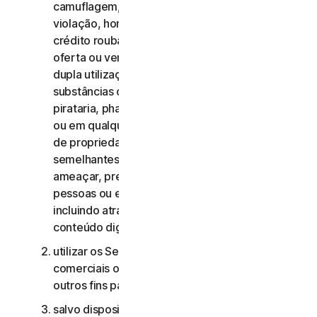
camuflagem, extorsão, chantagem, rapto,
violação, homicídio, venda de cartões de
crédito roubados, venda de bens roubados,
oferta ou venda de materiais militares e de
dupla utilização proibidos, oferta ou venda de
substâncias controladas, roubo de identidade,
pirataria, pharming, scraping de qualquer forma
ou em qualquer escala, pirataria digital, violação
de propriedade intelectual e outras atividades
semelhantes; ou para assediar, perseguir,
ameaçar, prejudicar ou monitorizar outras
pessoas ou explorar crianças de qualquer forma,
incluindo através de áudio, vídeo, fotografia,
conteúdo digital, etc.;
utilizar os Serviços de Consumidor para fins
comerciais ou os Serviços Comerciais para
outros fins para além de fins comerciais internos;
salvo disposição em contrário no CLS ou na