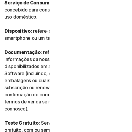
Serviço de Consumidor:
refere-se a qualquer Serviço
concebido para consumidores individuais e destinado a
uso doméstico.
Dispositivo:
refere-se a um computador, um portátil, um
smartphone ou um tablet.
Documentação:
refere-se a quaisquer documentos e
informações da nossa parte que acompanhem ou sejam
disponibilizados em associação ao Serviço e/ou ao
Software (incluindo, sem limitação, quaisquer
embalagens ou quaisquer informações de compra,
subscrição ou renovação, como recibos ou e-mails de
confirmação de compra, subscrição ou renovação, e os
termos de venda se realizar a transação diretamente
connosco).
Teste Gratuito:
Serviço oferecido com base num teste
gratuito, com ou sem limite de tempo.