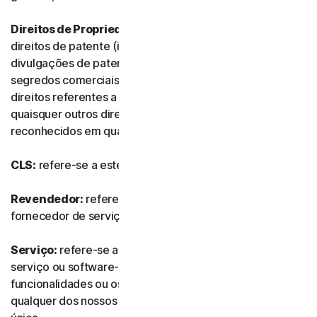
Direitos de Propriedade Intelectual:
referem-se aos
direitos de patente (incluindo, sem limitação, pedidos e
divulgações de patente), invenções, direitos de autor,
segredos comerciais, direitos morais, know-how,
direitos referentes a dados e bases de dados e
quaisquer outros direitos de propriedade intelectual
reconhecidos em qualquer país ou jurisdição do mundo.
CLS:
refere-se a este Contrato de Licença e Serviços.
Revendedor:
refere-se a qualquer revendedor ou
fornecedor de serviços de TI autorizado por nós.
Serviço:
refere-se a qualquer oferta de subscrição de
serviço ou software-como-serviço, juntamente com as
funcionalidades ou os serviços associados, assim como
qualquer dos nossos produtos ou serviços de compra