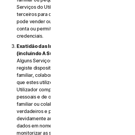
Serviços do Utilizador e não deve ser utilizada por
terceiros para qualquer finalidade. O Utilizador não
pode vender ou transferir as credenciais da sua
conta ou permitir que outras pessoas utilizem essas
credenciais.
Exatidão das Informações do Utilizador
(incluindo A Sua Família ou Pequena Empresa)
.
Alguns Serviços podem permitir que o Utilizador
registe dispositivos dos membros do seu agregado
familiar, colaboradores de Pequena Empresa para
que estes utilizem os Serviços. Nesses casos, o
Utilizador compromete-se a fornecer dados
pessoais e de outros membros do seu agregado
familiar ou colaboradores da sua PE que sejam
verdadeiros e precisos e garante que está
devidamente autorizado para fornecer esses
dados em nome desses membros e para
monitorizar as suas contas. O Utilizador aceita,