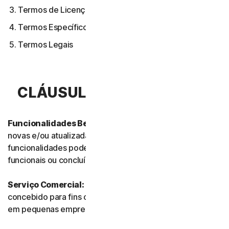
Termos de Licença de Software
Termos Específicos de Alguns Serviços
Termos Legais
CLÁUSULA 1.ª – DEFINIÇÕES
Funcionalidades Beta:
referem-se às funcionalidades
novas e/ou atualizadas ainda em modo de teste. Essas
funcionalidades podem ainda não estar totalmente
funcionais ou concluídas.
Serviço Comercial:
refere-se a qualquer Serviço
concebido para fins comerciais e destinado a uso interno
em pequenas empresas.