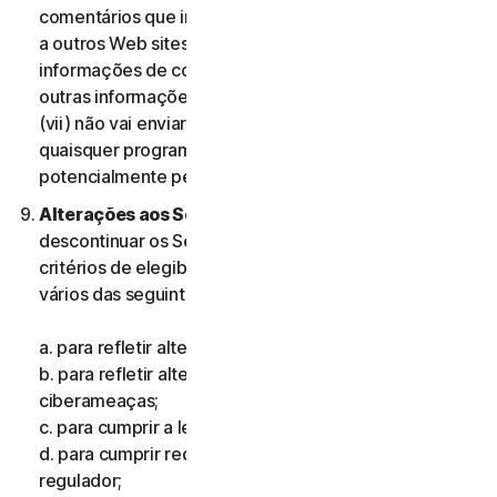
comentários que incluam informações que se refiram
a outros Web sites, endereços, endereços de e-mail,
informações de contacto, números de telefone ou
outras informações pessoais de qualquer pessoa; e
(vii) não vai enviar comentários que contenham
quaisquer programas ou ficheiros informáticos
potencialmente perigosos.
Alterações aos Serviços.
Podemos alterar ou
descontinuar os Serviços ou introduzir ou mudar os
critérios de elegibilidade para os Serviços, por um ou
vários das seguintes motivos:
a. para refletir alterações na tecnologia;
b. para refletir alterações na natureza das
ciberameaças;
c. para cumprir a lei e refletir alterações na lei;
d. para cumprir requisitos impostos por um organismo
regulador;