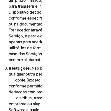
um prazo limitado, não exclusiva e não transferível,
para transferir e instalar uma cópia do Software no
Dispositivo detido ou controlado pelo Utilizador,
conforme especificado na Elegibilidade do Serviço,
ou na documentação da transação aplicável do
Fornecedor através do qual o Utilizador obteve o
Serviço, e para executar essa cópia do Software
apenas para aceder aos Serviços de Consumidor e
utilizá-los de forma pessoal, e não comercial ou, no
caso dos Serviços Comerciais, para sua utilização
comercial, durante o Período de Serviço.
Restrições.
Não pode, nem pode permitir que
qualquer outra pessoa:
i. copie (exceto para efeitos de backup ou arquivo
conforme permitido abaixo), modifique ou crie obras
derivadas com base no Software;
ii. distribua, transfira, sublicencie, ceda por leasing,
empreste ou alugue o seu direito de utilizar o
Software a qualquer terceiro;