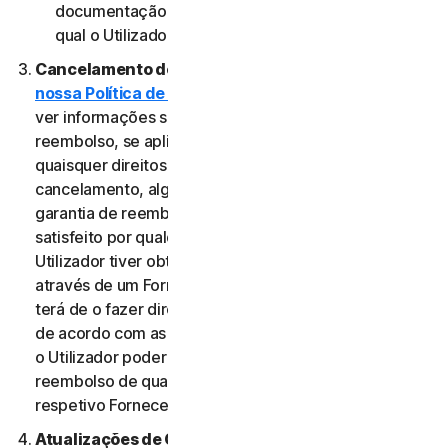
documentação aplicável do Fornecedor através do
qual o Utilizador obteve o Serviço.
Cancelamento do Serviço.
Reveja a
nossa Política de Cancelamento e Reembolso
para
ver informações sobre o cancelamento e obter um
reembolso, se aplicável. Independentemente de
quaisquer direitos legais, como direitos de
cancelamento, alguns Serviços podem incluir uma
garantia de reembolso, caso o Utilizador não esteja
satisfeito por qualquer motivo. No entanto, se o
Utilizador tiver obtido o direito a utilizar o Serviço
através de um Fornecedor e pretender cancelá-lo,
terá de o fazer diretamente junto desse Fornecedor,
de acordo com as instruções do mesmo. Nesse caso,
o Utilizador poderá não ter direito a qualquer
reembolso de qualquer pagamento efetuado ao
respetivo Fornecedor.
Atualizações de Conteúdo.
Alguns Serviços utilizam