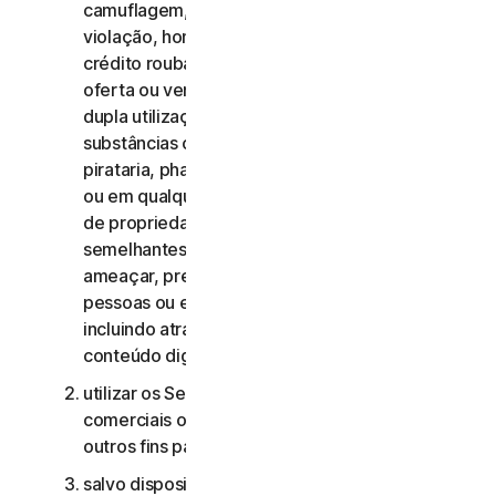
camuflagem, extorsão, chantagem, rapto,
violação, homicídio, venda de cartões de
crédito roubados, venda de bens roubados,
oferta ou venda de materiais militares e de
dupla utilização proibidos, oferta ou venda de
substâncias controladas, roubo de identidade,
pirataria, pharming, scraping de qualquer forma
ou em qualquer escala, pirataria digital, violação
de propriedade intelectual e outras atividades
semelhantes; ou para assediar, perseguir,
ameaçar, prejudicar ou monitorizar outras
pessoas ou explorar crianças de qualquer forma,
incluindo através de áudio, vídeo, fotografia,
conteúdo digital, etc.;
utilizar os Serviços de Consumidor para fins
comerciais ou os Serviços Comerciais para
outros fins para além de fins comerciais internos;
salvo disposição em contrário no CLS ou na