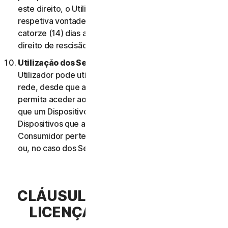
este direito, o Utilizador deve informar-nos da
respetiva vontade de rescindir o contrato no prazo de
catorze (14) dias após a notificação da alteração e do
direito de rescisão do Utilizador.
Utilização dos Serviços Através de uma Rede.
O
Utilizador pode utilizar os Serviços através de uma
rede, desde que a sua Elegibilidade do Serviço lhe
permita aceder aos Serviços ou utilizá-los em mais do
que um Dispositivo e desde que cada um desses
Dispositivos que aceda ou utilize os Serviços de
Consumidor pertença a um único agregado familiar
ou, no caso dos Serviços Comerciais, a uma única PE.
CLÁUSULA 3.ª – TERMOS DE
LICENÇA DE SOFTWARE