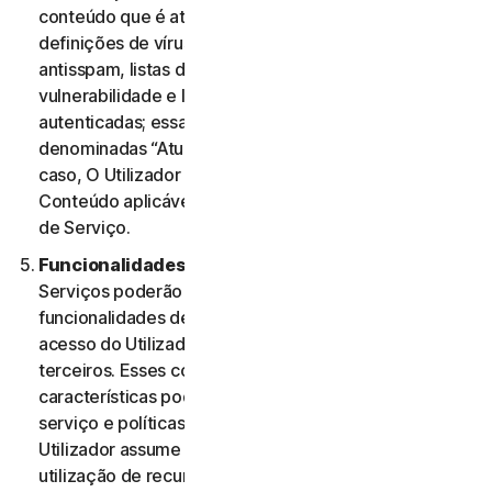
conteúdo que é atualizado periodicamente, como
definições de vírus, definições de spyware, regras
antisspam, listas de URL, regras de firewall, dados de
vulnerabilidade e listas atualizadas de páginas Web
autenticadas; essas atualizações são coletivamente
denominadas “Atualizações de Conteúdo” Nesse
caso, O Utilizador terá acesso às Atualizações de
Conteúdo aplicáveis aos Serviços durante o Período
de Serviço.
Funcionalidades ou Conteúdos de Terceiros.
Os
Serviços poderão incluir características e
funcionalidades de terceiros ou poderão permitir o
acesso do Utilizador a conteúdos de Web sites de
terceiros. Esses conteúdos, funcionalidades ou
características poderão estar sujeitos a termos de
serviço e políticas de privacidade de terceiros. O
Utilizador assume a sua total responsabilidade pela
utilização de recursos de terceiros e quaisquer riscos