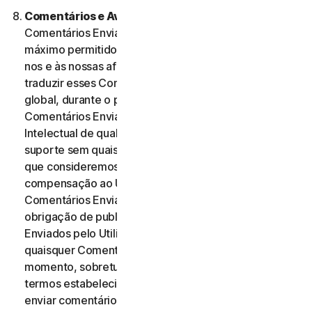
Comentários e Avaliações.
No caso de quaisquer
Comentários Enviados, o Utilizador, dentro do
máximo permitido pela legislação aplicável, autoriza-
nos e às nossas afiliadas a utilizar, reproduzir, copiar e
traduzir esses Comentários Enviados numa base
global, durante o prazo de proteção desses
Comentários Enviados por Direitos de Propriedade
Intelectual de qualquer forma e através de qualquer
suporte sem quaisquer restrições de qualquer forma
que consideremos adequada. Não será paga qualquer
compensação ao Utilizador relativa à utilização dos
Comentários Enviados. Não temos qualquer
obrigação de publicar ou utilizar os Comentários
Enviados pelo Utilizador e podemos remover
quaisquer Comentários Enviados a qualquer
momento, sobretudo se estes violarem quaisquer
termos estabelecidos no presente Contrato. Ao
enviar comentários, o Utilizador reconhece e garante