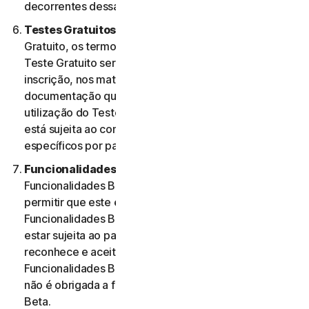
decorrentes dessa utilização.
Testes Gratuitos.
Se oferecermos um Teste
Gratuito, os termos específicos aplicáveis ao seu
Teste Gratuito serão fornecidos no momento da
inscrição, nos materiais promocionais e/ou
documentação que descrevem o Teste Gratuito. A
utilização do Teste Gratuito por parte do Utilizador
está sujeita ao comprimento desses termos
específicos por parte do mesmo.
Funcionalidades Beta.
Poderemos incluir
Funcionalidades Beta nos Serviços para o Utilizador e
permitir que este envie comentários. A utilização de
Funcionalidades Beta por parte do Utilizador pode
estar sujeita ao pagamento de taxas. O Utilizador
reconhece e aceita que a sua utilização de
Funcionalidades Beta é voluntária e a NortonLifeLock
não é obrigada a fornecer quaisquer Funcionalidades
Beta.