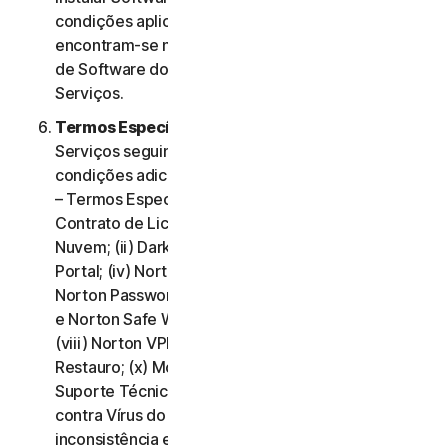
condições aplicáveis à utilização desse Software
encontram-se na Cláusula 3.ª – Termos de Licença
de Software do presente Contrato de Licença e
Serviços.
Termos Específicos de Alguns Serviços.
Os
Serviços seguintes estão sujeitos a termos e
condições adicionais, estabelecidos na Cláusula 4.ª
– Termos Específicos de Alguns Serviços do
Contrato de Licença e Serviços: (i) Backup na
Nuvem; (ii) Dark Web Monitoring; (iii) Norton Credit
Portal; (iv) Norton Family e Controlo Parental; (v)
Norton Password Manager; (vi) Norton Safe Search
e Norton Safe Web; (vii) Norton Small Business;
(viii) Norton VPN (ix) Serviços de Suporte de
Restauro; (x) Monitorização de Redes Sociais e (xi)
Suporte Técnico (incluindo Promessa de Proteção
contra Vírus do Norton). Em caso de conflito ou
inconsistência entre a Cláusula 2.ª – Termos Gerais