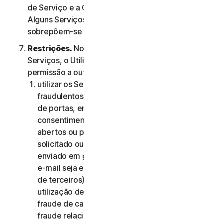
de Serviço e a Cláusula 4.ª – Termos Específicos de
Alguns Serviços, os termos da Cláusula 4.ª
sobrepõem-se aos da Cláusula 2.ª.
Restrições.
No que diz respeito à utilização dos
Serviços, o Utilizador não pode, nem pode dar
permissão a outra pessoa para:
utilizar os Serviços para quaisquer fins
fraudulentos, incluindo, sem limitação, análise
de portas, envio de spam, envio de e-mails de
consentimento, análise de reencaminhamentos
abertos ou proxies abertos, envio de e-mail não
solicitado ou qualquer versão ou tipo de e-mail
enviado em grandes quantidades (mesmo que o
e-mail seja encaminhado através de servidores
de terceiros), qualquer imposição de pop-ups,
utilização de cartões de crédito roubados,
fraude de cartões de crédito, fraude financeira,
fraude relacionada com criptomoedas,