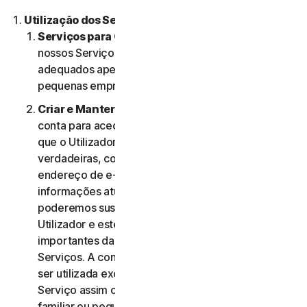
Utilização dos Serviços.
Serviços para Consumidores ou Empresas
. Os
nossos Serviços para Consumidores são criados e
adequados apenas para consumidores e não para
pequenas empresas.
Criar e Manter uma Conta.
Pode precisar de uma
conta para aceder e usar os Serviços. É importante
que o Utilizador forneça informações de conta
verdadeiras, completas e atualizadas (incluindo um
endereço de e-mail válido) e mantenha essas
informações atualizadas. Se não o fizer,
poderemos suspender ou cessar a conta do
Utilizador e este poderá não receber notificações
importantes da NortonLifeLock relativamente aos
Serviços. A conta do Utilizador é pessoal e deve
ser utilizada exclusivamente pelo mesmo (ou, se o
Serviço assim o permitir, pelo seu agregado
familiar ou pequena empresa) para gerir os