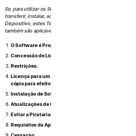
Se, para utilizar os Serviços, o Utilizador tiver de
transferir, instalar, aceder ou utilizar Software num
Dispositivo, estes Termos de Licença de Software
também são aplicáveis a essa utilização.
O Software é Propriedade da NortonLifeLock.
Concessão de Licença.
Restrições.
Licença para um único dispositivo: apenas uma
cópia para efeitos de backup ou arquivo permitida.
Instalação de Software.
Atualizações de Conteúdo Automáticas.
Evitar a Pirataria de Software.
Requisitos da Apple.
Cessação.