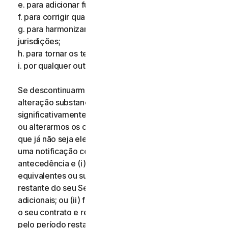
e. para adicionar funcionalidades adicionais;
f. para corrigir qualquer erro;
g. para harmonizar os serviços ou termos em múltiplas
jurisdições;
h. para tornar os termos mais claros; e
i. por qualquer outro motivo válido.
Se descontinuarmos os Serviços, aplicarmos uma
alteração substancial aos Serviços que possa ser
significativamente prejudicial para si, ou introduzirmos
ou alterarmos os critérios de elegibilidade de modo
que já não seja elegível para os Serviços, receberá
uma notificação com catorze (14) dias de
antecedência e (i) oferecemos-lhe serviços
equivalentes ou superiores durante o período
restante do seu Serviço sem quaisquer custos
adicionais; ou (ii) fornecemos-lhe o direito de terminar
o seu contrato e receber um reembolso proporcional
pelo período restante do seu Serviço. Para exercer