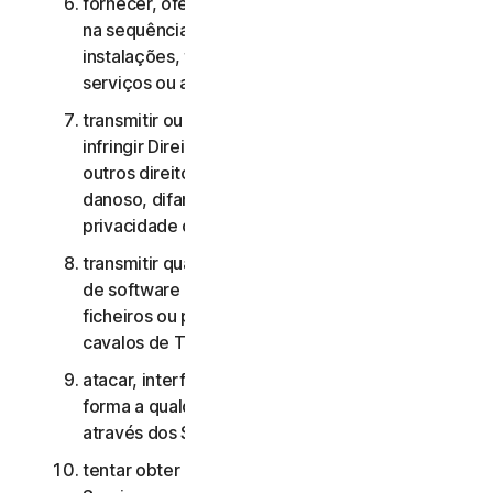
fornecer, oferecer ou disponibilizar os Serviços
na sequência de um contrato de gestão de
instalações, timesharing, fornecimento de
serviços ou agenciamento de serviços;
transmitir ou armazenar material que possa
infringir Direitos de Propriedade Intelectual ou
outros direitos de terceiros ou que seja ilegal,
danoso, difamatório, injurioso ou invasivo da
privacidade de terceiros;
transmitir qualquer material que contenha vírus
de software ou outro código informático,
ficheiros ou programas prejudiciais, como
cavalos de Troia, worms ou time bombs;
atacar, interferir, negar o serviço de qualquer
forma a qualquer outra rede, computador ou nó
através dos Serviços;
tentar obter acesso não autorizado a quaisquer