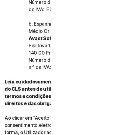
Número de registo da empresa: 159355 e n.º
de IVA: IE6557355A
b. Espanha, França, Itália e o resto da Europa,
Médio Oriente e África
Avast Software s.r.o.
Pikrtova 1737/1a, Nusle,
140 00 Praha 4, República Checa
Número de registo da empresa: 02176475 e
n.º de IVA: CZ02176475
Leia cuidadosamente todos os termos e condições
do CLS antes de utilizar os nossos Serviços. Esses
termos e condições contêm informações acerca dos
direitos e das obrigações do Utilizador.
Ao clicar em “Aceito” (“I Agree”) ou ao indicar
consentimento eletronicamente de qualquer outra
forma, o Utilizador aceita os termos e condições do