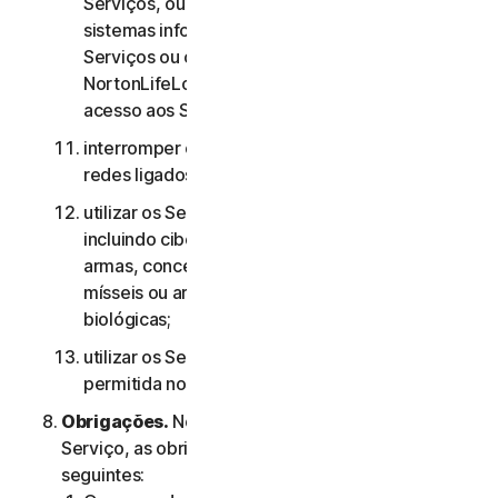
Serviços, ou às contas de outros utilizadores, ou
sistemas informáticos ou redes ligados aos
Serviços ou contornar quaisquer medidas que a
NortonLifeLock utilize para evitar ou restringir o
acesso aos Serviços;
interromper ou interferir com servidores ou
redes ligados a quaisquer Serviços;
utilizar os Serviços para quaisquer fins militares,
incluindo ciberguerra, desenvolvimento de
armas, conceção, fabrico ou produção de
mísseis ou armas nucleares, químicas ou
biológicas;
utilizar os Serviços de qualquer forma não
permitida nos termos do presente Contrato.
Obrigações.
No que diz respeito à utilização do
Serviço, as obrigações do Utilizador são as
seguintes: