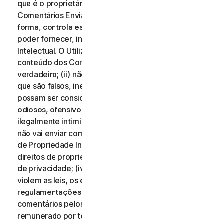
que é o proprietário de todos os direitos desses
Comentários Enviados, ou que, de qualquer outra
forma, controla esses direitos, necessários para os
poder fornecer, incluindo Direitos de Propriedade
Intelectual. O Utilizador aceita que: (i) todo o
conteúdo dos Comentários Enviados deve ser
verdadeiro; (ii) não vai enviar comentários que saiba
que são falsos, inexatos ou enganosos e/ou que
possam ser considerados difamatórios, injuriosos,
odiosos, ofensivos, ilegalmente ameaçadores ou
ilegalmente intimidantes para qualquer pessoa; (iii)
não vai enviar comentários que infrinjam os Direitos
de Propriedade Intelectual de terceiros ou outros
direitos de propriedade ou direitos de divulgação ou
de privacidade; (iv) não vai enviar comentários que
violem as leis, os estatutos, os decretos ou as
regulamentações aplicáveis; (v) não vai enviar
comentários pelos quais tenha sido compensado ou
remunerado por terceiros; (vi) não vai enviar