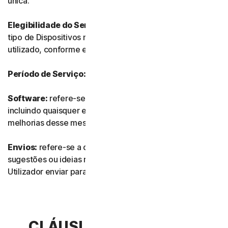
única.
Elegibilidade do Serviço:
refere-se ao número e ao
tipo de Dispositivos no qual o Software pode ser
utilizado, conforme especificado na Documentação.
Período de Serviço:
refere-se à duração do Serviço.
Software:
refere-se a qualquer do nosso software,
incluindo quaisquer edições, revisões, atualizações ou
melhorias desse mesmo software.
Envios:
refere-se a quaisquer comentários, avaliações,
sugestões ou ideias relacionados com os Serviços que o
Utilizador enviar para nós.
CLÁUSULA 2.ª – TERMOS