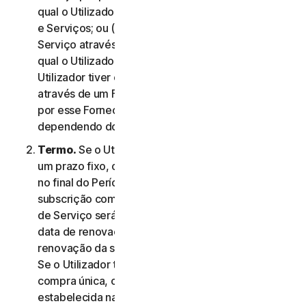
qual o Utilizador aceitou este Contrato de Licença
e Serviços; ou (c) se o Utilizador tiver adquirido o
Serviço através da nossa loja online, na data na
qual o Utilizador concluiu a compra; ou (d) se o
Utilizador tiver obtido o direito a utilizar o Serviço
através de um Fornecedor, na data determinada
por esse Fornecedor, conforme aplicável,
dependendo do que ocorrer primeiro.
Termo.
Se o Utilizador tiver uma subscrição com
um prazo fixo, o Serviço termina automaticamente
no final do Período de Serviço. Se tiver uma
subscrição com renovação automática, o Período
de Serviço será renovado automaticamente na
data de renovação a menos que cancele a
renovação da subscrição antes do dia da cobrança.
Se o Utilizador tiver um serviço ou produto de
compra única, o Período de Serviço terá a duração
estabelecida na Documentação, ou na