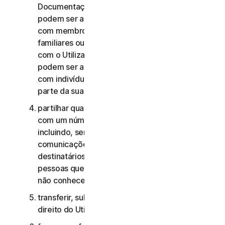
Documentação, os Serviços de Consumidor não
podem ser acedidos, utilizados ou partilhados
com membros da família, membros não
familiares ou outros indivíduos que não residam
com o Utilizador, e os Serviços Comerciais não
podem ser acedidos, utilizados ou partilhados
com indivíduos que não sejam colaboradores ou
parte da sua Pequena Empresa;
partilhar quaisquer dados ou outros conteúdos
com um número excessivo de pessoas,
incluindo, sem limitação, o envio de
comunicações para um número elevado de
destinatários ou a partilha de conteúdo com
pessoas que o Utilizador não conhece ou que
não conhecem o Utilizador;
transferir, sublicenciar, alugar e/ou emprestar o
direito do Utilizador de utilizar os Serviços;