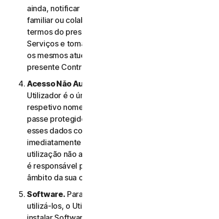
ainda, notificar os membros do seu agregado
familiar ou colaboradores de PE relativamente aos
termos do presente Contrato de Licença e
Serviços e tomar as medidas necessárias para que
os mesmos atuem em conformidade com o
presente Contrato de Licença e Serviços.
Acesso Não Autorizado à Conta do Utilizador
. O
Utilizador é o único responsável por manter o
respetivo nome de utilizador e a respetiva palavra-
passe protegidos. O Utilizador não deve partilhar
esses dados com outras pessoas e deve notificar
imediatamente a NortonLifeLock em caso de
utilização não autorizada dos mesmos. O Utilizador
é responsável por todas as atividades efetuadas no
âmbito da sua conta.
Software.
Para aceder a determinados Serviços e
utilizá-los, o Utilizador poderá ter de transferir e
instalar Software num Dispositivo. Os termos e