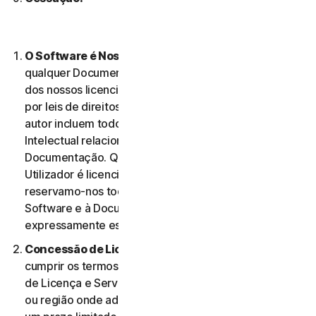
O Software é Nossa Propriedade
O Software e
qualquer Documentação são nossa propriedade ou
dos nossos licenciantes e encontram-se protegidos
por leis de direitos de autor. Estas leis de direitos de
autor incluem todos os Direitos de Propriedade
Intelectual relacionados com o Software e a
Documentação. Qualquer Software fornecido ao
Utilizador é licenciado, e não vendido, ao Utilizador, e
reservamo-nos todos os direitos associados ao
Software e à Documentação que não estejam
expressamente estabelecidos no presente Contrato.
Concessão de Licença.
Na condição de o Utilizador
cumprir os termos e condições do presente Contrato
de Licença e Serviços, concedemos-lhe, no território
ou região onde adquiriu o Software, uma licença com