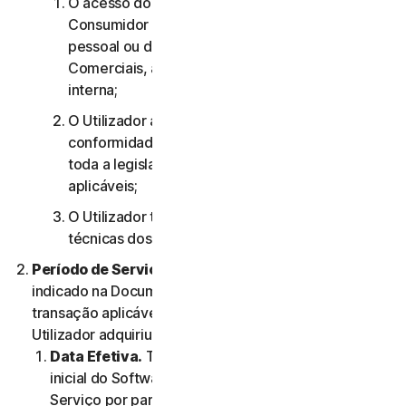
O acesso do utilizador aos Serviços de
Consumidor destina-se apenas à sua utilização
pessoal ou doméstica ou, no caso dos Serviços
Comerciais, apenas à sua utilização empresarial
interna;
O Utilizador aceita utilizar os Serviços em
conformidade com o presente Contrato e com
toda a legislação e todos os regulamentos
aplicáveis;
O Utilizador tem de cumprir quaisquer limitações
técnicas dos Serviços e/ou do Software.
Período de Serviço.
O Período de Serviço será
indicado na Documentação ou na documentação da
transação aplicável do Fornecedor através do qual o
Utilizador adquiriu o Serviço.
Data Efetiva.
Terá início (a) na data da instalação
inicial do Software ou da primeira utilização do
Serviço por parte do Utilizador; ou (b) na data na