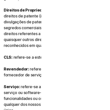
Direitos de Propriedade Intelectual:
referem-se aos
direitos de patente (incluindo, sem limitação, pedidos e
divulgações de patente), invenções, direitos de autor,
segredos comerciais, direitos morais, know-how,
direitos referentes a dados e bases de dados e
quaisquer outros direitos de propriedade intelectual
reconhecidos em qualquer país ou jurisdição do mundo.
CLS:
refere-se a este Contrato de Licença e Serviços.
Revendedor:
refere-se a qualquer revendedor ou
fornecedor de serviços de TI autorizado por nós.
Serviço:
refere-se a qualquer oferta de subscrição de
serviço ou software-como-serviço, juntamente com as
funcionalidades ou os serviços associados, assim como
qualquer dos nossos produtos ou serviços de compra