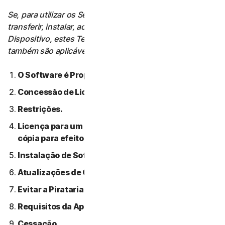
Se, para utilizar os Serviços, o Utilizador tiver de
transferir, instalar, aceder ou utilizar Software num
Dispositivo, estes Termos de Licença de Software
também são aplicáveis a essa utilização.
O Software é Propriedade da NortonLifeLock.
Concessão de Licença.
Restrições.
Licença para um único dispositivo: apenas uma
cópia para efeitos de backup ou arquivo permitida.
Instalação de Software.
Atualizações de Conteúdo Automáticas.
Evitar a Pirataria de Software.
Requisitos da Apple.
Cessação.