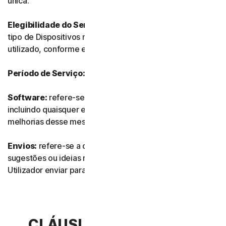
única.
Elegibilidade do Serviço:
refere-se ao número e ao
tipo de Dispositivos no qual o Software pode ser
utilizado, conforme especificado na Documentação.
Período de Serviço:
refere-se à duração do Serviço.
Software:
refere-se a qualquer do nosso software,
incluindo quaisquer edições, revisões, atualizações ou
melhorias desse mesmo software.
Envios:
refere-se a quaisquer comentários, avaliações,
sugestões ou ideias relacionados com os Serviços que o
Utilizador enviar para nós.
CLÁUSULA 2.ª – TERMOS