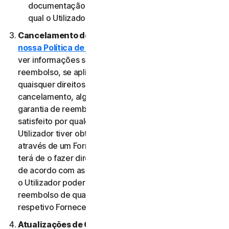
documentação aplicável do Fornecedor através do
qual o Utilizador obteve o Serviço.
Cancelamento do Serviço.
Reveja a
nossa Política de Cancelamento e Reembolso
para
ver informações sobre o cancelamento e obter um
reembolso, se aplicável. Independentemente de
quaisquer direitos legais, como direitos de
cancelamento, alguns Serviços podem incluir uma
garantia de reembolso, caso o Utilizador não esteja
satisfeito por qualquer motivo. No entanto, se o
Utilizador tiver obtido o direito a utilizar o Serviço
através de um Fornecedor e pretender cancelá-lo,
terá de o fazer diretamente junto desse Fornecedor,
de acordo com as instruções do mesmo. Nesse caso,
o Utilizador poderá não ter direito a qualquer
reembolso de qualquer pagamento efetuado ao
respetivo Fornecedor.
Atualizações de Conteúdo.
Alguns Serviços utilizam