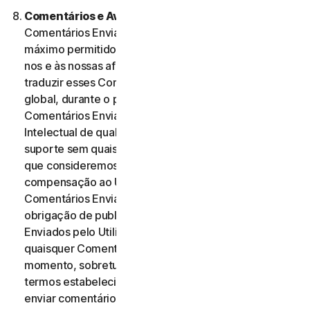
Comentários e Avaliações.
No caso de quaisquer
Comentários Enviados, o Utilizador, dentro do
máximo permitido pela legislação aplicável, autoriza-
nos e às nossas afiliadas a utilizar, reproduzir, copiar e
traduzir esses Comentários Enviados numa base
global, durante o prazo de proteção desses
Comentários Enviados por Direitos de Propriedade
Intelectual de qualquer forma e através de qualquer
suporte sem quaisquer restrições de qualquer forma
que consideremos adequada. Não será paga qualquer
compensação ao Utilizador relativa à utilização dos
Comentários Enviados. Não temos qualquer
obrigação de publicar ou utilizar os Comentários
Enviados pelo Utilizador e podemos remover
quaisquer Comentários Enviados a qualquer
momento, sobretudo se estes violarem quaisquer
termos estabelecidos no presente Contrato. Ao
enviar comentários, o Utilizador reconhece e garante