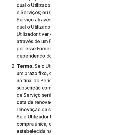
qual o Utilizador aceitou este Contrato de Licença
e Serviços; ou (c) se o Utilizador tiver adquirido o
Serviço através da nossa loja online, na data na
qual o Utilizador concluiu a compra; ou (d) se o
Utilizador tiver obtido o direito a utilizar o Serviço
através de um Fornecedor, na data determinada
por esse Fornecedor, conforme aplicável,
dependendo do que ocorrer primeiro.
Termo.
Se o Utilizador tiver uma subscrição com
um prazo fixo, o Serviço termina automaticamente
no final do Período de Serviço. Se tiver uma
subscrição com renovação automática, o Período
de Serviço será renovado automaticamente na
data de renovação a menos que cancele a
renovação da subscrição antes do dia da cobrança.
Se o Utilizador tiver um serviço ou produto de
compra única, o Período de Serviço terá a duração
estabelecida na Documentação, ou na