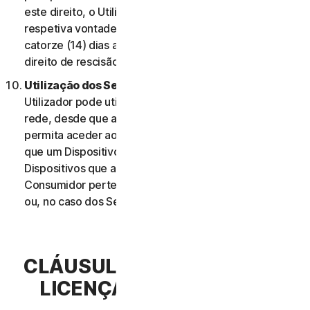
este direito, o Utilizador deve informar-nos da
respetiva vontade de rescindir o contrato no prazo de
catorze (14) dias após a notificação da alteração e do
direito de rescisão do Utilizador.
Utilização dos Serviços Através de uma Rede.
O
Utilizador pode utilizar os Serviços através de uma
rede, desde que a sua Elegibilidade do Serviço lhe
permita aceder aos Serviços ou utilizá-los em mais do
que um Dispositivo e desde que cada um desses
Dispositivos que aceda ou utilize os Serviços de
Consumidor pertença a um único agregado familiar
ou, no caso dos Serviços Comerciais, a uma única PE.
CLÁUSULA 3.ª – TERMOS DE
LICENÇA DE SOFTWARE