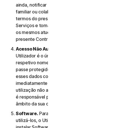
ainda, notificar os membros do seu agregado
familiar ou colaboradores de PE relativamente aos
termos do presente Contrato de Licença e
Serviços e tomar as medidas necessárias para que
os mesmos atuem em conformidade com o
presente Contrato de Licença e Serviços.
Acesso Não Autorizado à Conta do Utilizador
. O
Utilizador é o único responsável por manter o
respetivo nome de utilizador e a respetiva palavra-
passe protegidos. O Utilizador não deve partilhar
esses dados com outras pessoas e deve notificar
imediatamente a NortonLifeLock em caso de
utilização não autorizada dos mesmos. O Utilizador
é responsável por todas as atividades efetuadas no
âmbito da sua conta.
Software.
Para aceder a determinados Serviços e
utilizá-los, o Utilizador poderá ter de transferir e
instalar Software num Dispositivo. Os termos e