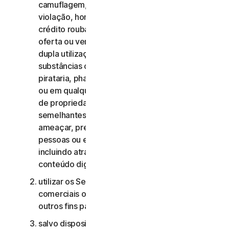
camuflagem, extorsão, chantagem, rapto,
violação, homicídio, venda de cartões de
crédito roubados, venda de bens roubados,
oferta ou venda de materiais militares e de
dupla utilização proibidos, oferta ou venda de
substâncias controladas, roubo de identidade,
pirataria, pharming, scraping de qualquer forma
ou em qualquer escala, pirataria digital, violação
de propriedade intelectual e outras atividades
semelhantes; ou para assediar, perseguir,
ameaçar, prejudicar ou monitorizar outras
pessoas ou explorar crianças de qualquer forma,
incluindo através de áudio, vídeo, fotografia,
conteúdo digital, etc.;
utilizar os Serviços de Consumidor para fins
comerciais ou os Serviços Comerciais para
outros fins para além de fins comerciais internos;
salvo disposição em contrário no CLS ou na