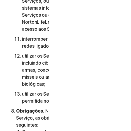
Serviços, ou às contas de outros utilizadores, ou
sistemas informáticos ou redes ligados aos
Serviços ou contornar quaisquer medidas que a
NortonLifeLock utilize para evitar ou restringir o
acesso aos Serviços;
interromper ou interferir com servidores ou
redes ligados a quaisquer Serviços;
utilizar os Serviços para quaisquer fins militares,
incluindo ciberguerra, desenvolvimento de
armas, conceção, fabrico ou produção de
mísseis ou armas nucleares, químicas ou
biológicas;
utilizar os Serviços de qualquer forma não
permitida nos termos do presente Contrato.
Obrigações.
No que diz respeito à utilização do
Serviço, as obrigações do Utilizador são as
seguintes: