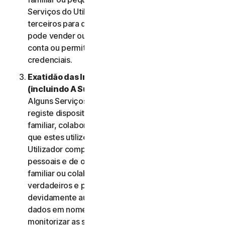
Serviços do Utilizador e não deve ser utilizada por
terceiros para qualquer finalidade. O Utilizador não
pode vender ou transferir as credenciais da sua
conta ou permitir que outras pessoas utilizem essas
credenciais.
Exatidão das Informações do Utilizador
(incluindo A Sua Família ou Pequena Empresa)
.
Alguns Serviços podem permitir que o Utilizador
registe dispositivos dos membros do seu agregado
familiar, colaboradores de Pequena Empresa para
que estes utilizem os Serviços. Nesses casos, o
Utilizador compromete-se a fornecer dados
pessoais e de outros membros do seu agregado
familiar ou colaboradores da sua PE que sejam
verdadeiros e precisos e garante que está
devidamente autorizado para fornecer esses
dados em nome desses membros e para
monitorizar as suas contas. O Utilizador aceita,