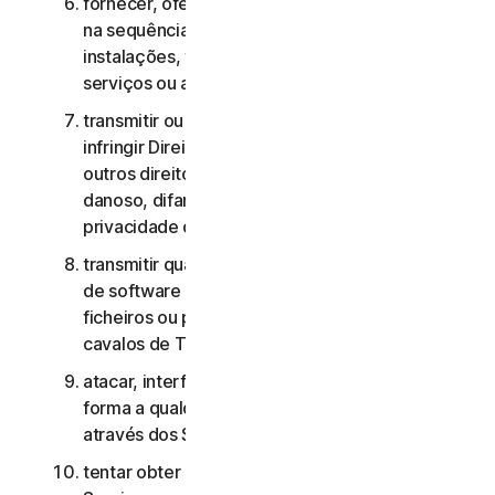
fornecer, oferecer ou disponibilizar os Serviços
na sequência de um contrato de gestão de
instalações, timesharing, fornecimento de
serviços ou agenciamento de serviços;
transmitir ou armazenar material que possa
infringir Direitos de Propriedade Intelectual ou
outros direitos de terceiros ou que seja ilegal,
danoso, difamatório, injurioso ou invasivo da
privacidade de terceiros;
transmitir qualquer material que contenha vírus
de software ou outro código informático,
ficheiros ou programas prejudiciais, como
cavalos de Troia, worms ou time bombs;
atacar, interferir, negar o serviço de qualquer
forma a qualquer outra rede, computador ou nó
através dos Serviços;
tentar obter acesso não autorizado a quaisquer