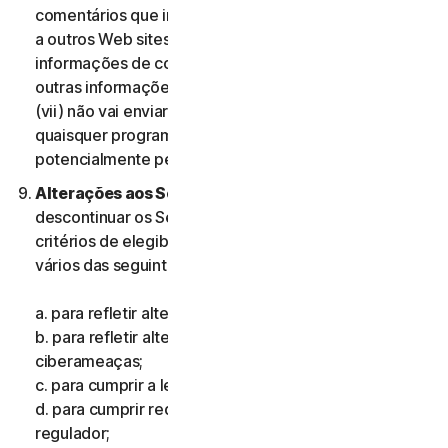
comentários que incluam informações que se refiram
a outros Web sites, endereços, endereços de e-mail,
informações de contacto, números de telefone ou
outras informações pessoais de qualquer pessoa; e
(vii) não vai enviar comentários que contenham
quaisquer programas ou ficheiros informáticos
potencialmente perigosos.
Alterações aos Serviços.
Podemos alterar ou
descontinuar os Serviços ou introduzir ou mudar os
critérios de elegibilidade para os Serviços, por um ou
vários das seguintes motivos:
a. para refletir alterações na tecnologia;
b. para refletir alterações na natureza das
ciberameaças;
c. para cumprir a lei e refletir alterações na lei;
d. para cumprir requisitos impostos por um organismo
regulador;