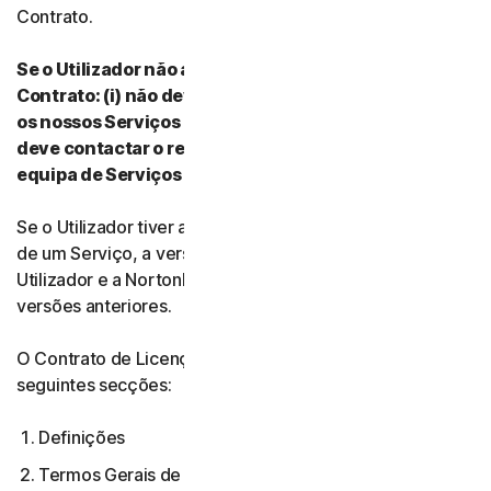
Contrato.
Se o Utilizador não aceitar os termos e condições do
Contrato: (i) não deve transferir, instalar ou utilizar
os nossos Serviços nem aceder aos mesmos e (ii)
deve contactar o respetivo Fornecedor ou a nossa
equipa de Serviços e Suporte para Clientes.
Se o Utilizador tiver aceite várias versões do Contrato
de um Serviço, a versão mais atual do Contrato entre o
Utilizador e a NortonLifeLock anula e substitui todas as
versões anteriores.
O Contrato de Licença e Serviços é composto pelas
seguintes secções:
Definições
Termos Gerais de Serviço