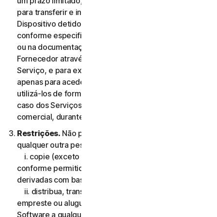
um prazo limitado, não exclusiva e não transferível,
para transferir e instalar uma cópia do Software no
Dispositivo detido ou controlado pelo Utilizador,
conforme especificado na Elegibilidade do Serviço,
ou na documentação da transação aplicável do
Fornecedor através do qual o Utilizador obteve o
Serviço, e para executar essa cópia do Software
apenas para aceder aos Serviços de Consumidor e
utilizá-los de forma pessoal, e não comercial ou, no
caso dos Serviços Comerciais, para sua utilização
comercial, durante o Período de Serviço.
Restrições.
Não pode, nem pode permitir que
qualquer outra pessoa:
i. copie (exceto para efeitos de backup ou arquivo
conforme permitido abaixo), modifique ou crie obras
derivadas com base no Software;
ii. distribua, transfira, sublicencie, ceda por leasing,
empreste ou alugue o seu direito de utilizar o
Software a qualquer terceiro;