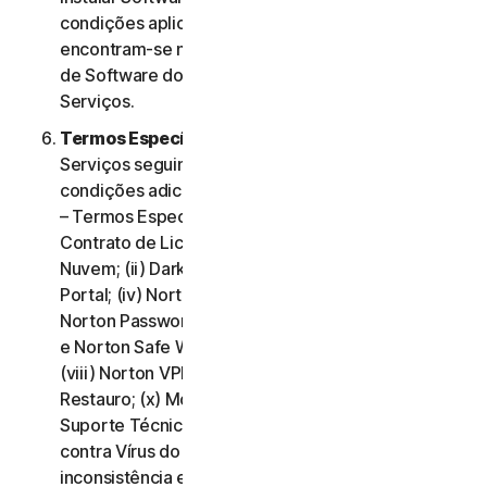
condições aplicáveis à utilização desse Software
encontram-se na Cláusula 3.ª – Termos de Licença
de Software do presente Contrato de Licença e
Serviços.
Termos Específicos de Alguns Serviços.
Os
Serviços seguintes estão sujeitos a termos e
condições adicionais, estabelecidos na Cláusula 4.ª
– Termos Específicos de Alguns Serviços do
Contrato de Licença e Serviços: (i) Backup na
Nuvem; (ii) Dark Web Monitoring; (iii) Norton Credit
Portal; (iv) Norton Family e Controlo Parental; (v)
Norton Password Manager; (vi) Norton Safe Search
e Norton Safe Web; (vii) Norton Small Business;
(viii) Norton VPN (ix) Serviços de Suporte de
Restauro; (x) Monitorização de Redes Sociais e (xi)
Suporte Técnico (incluindo Promessa de Proteção
contra Vírus do Norton). Em caso de conflito ou
inconsistência entre a Cláusula 2.ª – Termos Gerais