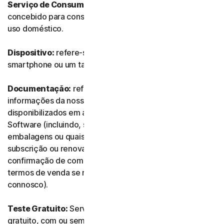
Serviço de Consumidor:
refere-se a qualquer Serviço
concebido para consumidores individuais e destinado a
uso doméstico.
Dispositivo:
refere-se a um computador, um portátil, um
smartphone ou um tablet.
Documentação:
refere-se a quaisquer documentos e
informações da nossa parte que acompanhem ou sejam
disponibilizados em associação ao Serviço e/ou ao
Software (incluindo, sem limitação, quaisquer
embalagens ou quaisquer informações de compra,
subscrição ou renovação, como recibos ou e-mails de
confirmação de compra, subscrição ou renovação, e os
termos de venda se realizar a transação diretamente
connosco).
Teste Gratuito:
Serviço oferecido com base num teste
gratuito, com ou sem limite de tempo.