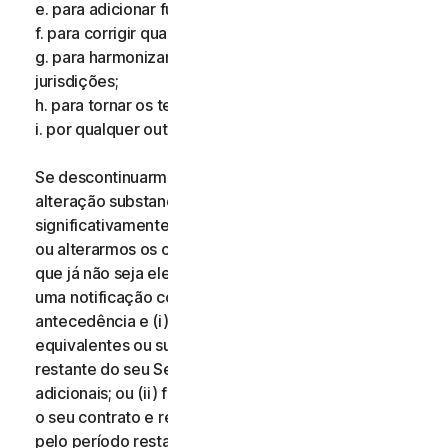
e. para adicionar funcionalidades adicionais;
f. para corrigir qualquer erro;
g. para harmonizar os serviços ou termos em múltiplas
jurisdições;
h. para tornar os termos mais claros; e
i. por qualquer outro motivo válido.
Se descontinuarmos os Serviços, aplicarmos uma
alteração substancial aos Serviços que possa ser
significativamente prejudicial para si, ou introduzirmos
ou alterarmos os critérios de elegibilidade de modo
que já não seja elegível para os Serviços, receberá
uma notificação com catorze (14) dias de
antecedência e (i) oferecemos-lhe serviços
equivalentes ou superiores durante o período
restante do seu Serviço sem quaisquer custos
adicionais; ou (ii) fornecemos-lhe o direito de terminar
o seu contrato e receber um reembolso proporcional
pelo período restante do seu Serviço. Para exercer