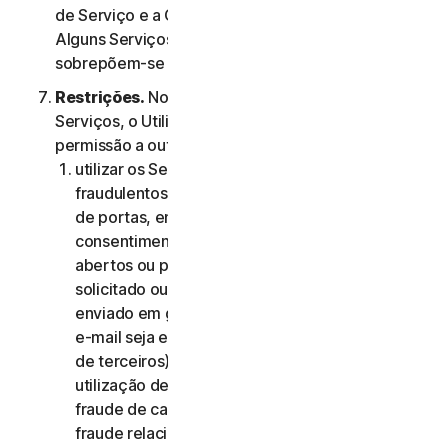
de Serviço e a Cláusula 4.ª – Termos Específicos de
Alguns Serviços, os termos da Cláusula 4.ª
sobrepõem-se aos da Cláusula 2.ª.
Restrições.
No que diz respeito à utilização dos
Serviços, o Utilizador não pode, nem pode dar
permissão a outra pessoa para:
utilizar os Serviços para quaisquer fins
fraudulentos, incluindo, sem limitação, análise
de portas, envio de spam, envio de e-mails de
consentimento, análise de reencaminhamentos
abertos ou proxies abertos, envio de e-mail não
solicitado ou qualquer versão ou tipo de e-mail
enviado em grandes quantidades (mesmo que o
e-mail seja encaminhado através de servidores
de terceiros), qualquer imposição de pop-ups,
utilização de cartões de crédito roubados,
fraude de cartões de crédito, fraude financeira,
fraude relacionada com criptomoedas,