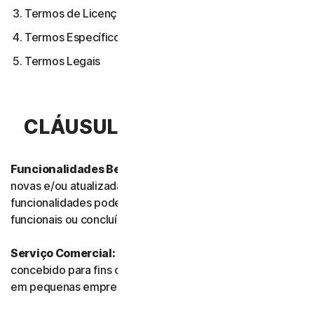
Termos de Licença de Software
Termos Específicos de Alguns Serviços
Termos Legais
CLÁUSULA 1.ª – DEFINIÇÕES
Funcionalidades Beta:
referem-se às funcionalidades
novas e/ou atualizadas ainda em modo de teste. Essas
funcionalidades podem ainda não estar totalmente
funcionais ou concluídas.
Serviço Comercial:
refere-se a qualquer Serviço
concebido para fins comerciais e destinado a uso interno
em pequenas empresas.