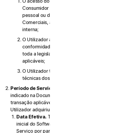
O acesso do utilizador aos Serviços de
Consumidor destina-se apenas à sua utilização
pessoal ou doméstica ou, no caso dos Serviços
Comerciais, apenas à sua utilização empresarial
interna;
O Utilizador aceita utilizar os Serviços em
conformidade com o presente Contrato e com
toda a legislação e todos os regulamentos
aplicáveis;
O Utilizador tem de cumprir quaisquer limitações
técnicas dos Serviços e/ou do Software.
Período de Serviço.
O Período de Serviço será
indicado na Documentação ou na documentação da
transação aplicável do Fornecedor através do qual o
Utilizador adquiriu o Serviço.
Data Efetiva.
Terá início (a) na data da instalação
inicial do Software ou da primeira utilização do
Serviço por parte do Utilizador; ou (b) na data na