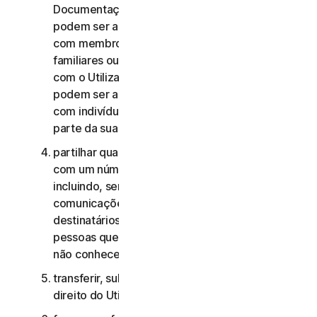
Documentação, os Serviços de Consumidor não
podem ser acedidos, utilizados ou partilhados
com membros da família, membros não
familiares ou outros indivíduos que não residam
com o Utilizador, e os Serviços Comerciais não
podem ser acedidos, utilizados ou partilhados
com indivíduos que não sejam colaboradores ou
parte da sua Pequena Empresa;
partilhar quaisquer dados ou outros conteúdos
com um número excessivo de pessoas,
incluindo, sem limitação, o envio de
comunicações para um número elevado de
destinatários ou a partilha de conteúdo com
pessoas que o Utilizador não conhece ou que
não conhecem o Utilizador;
transferir, sublicenciar, alugar e/ou emprestar o
direito do Utilizador de utilizar os Serviços;