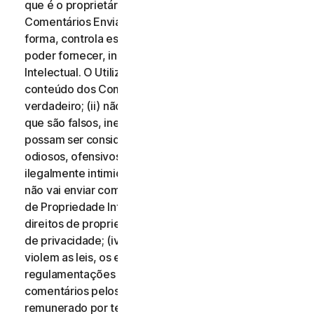
que é o proprietário de todos os direitos desses
Comentários Enviados, ou que, de qualquer outra
forma, controla esses direitos, necessários para os
poder fornecer, incluindo Direitos de Propriedade
Intelectual. O Utilizador aceita que: (i) todo o
conteúdo dos Comentários Enviados deve ser
verdadeiro; (ii) não vai enviar comentários que saiba
que são falsos, inexatos ou enganosos e/ou que
possam ser considerados difamatórios, injuriosos,
odiosos, ofensivos, ilegalmente ameaçadores ou
ilegalmente intimidantes para qualquer pessoa; (iii)
não vai enviar comentários que infrinjam os Direitos
de Propriedade Intelectual de terceiros ou outros
direitos de propriedade ou direitos de divulgação ou
de privacidade; (iv) não vai enviar comentários que
violem as leis, os estatutos, os decretos ou as
regulamentações aplicáveis; (v) não vai enviar
comentários pelos quais tenha sido compensado ou
remunerado por terceiros; (vi) não vai enviar