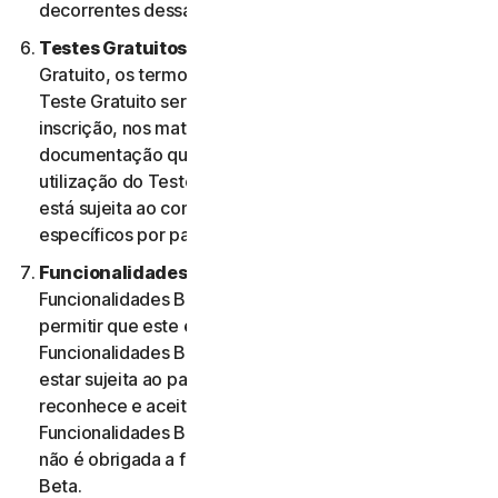
decorrentes dessa utilização.
Testes Gratuitos.
Se oferecermos um Teste
Gratuito, os termos específicos aplicáveis ao seu
Teste Gratuito serão fornecidos no momento da
inscrição, nos materiais promocionais e/ou
documentação que descrevem o Teste Gratuito. A
utilização do Teste Gratuito por parte do Utilizador
está sujeita ao comprimento desses termos
específicos por parte do mesmo.
Funcionalidades Beta.
Poderemos incluir
Funcionalidades Beta nos Serviços para o Utilizador e
permitir que este envie comentários. A utilização de
Funcionalidades Beta por parte do Utilizador pode
estar sujeita ao pagamento de taxas. O Utilizador
reconhece e aceita que a sua utilização de
Funcionalidades Beta é voluntária e a NortonLifeLock
não é obrigada a fornecer quaisquer Funcionalidades
Beta.