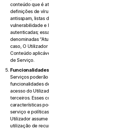
conteúdo que é atualizado periodicamente, como
definições de vírus, definições de spyware, regras
antisspam, listas de URL, regras de firewall, dados de
vulnerabilidade e listas atualizadas de páginas Web
autenticadas; essas atualizações são coletivamente
denominadas “Atualizações de Conteúdo” Nesse
caso, O Utilizador terá acesso às Atualizações de
Conteúdo aplicáveis aos Serviços durante o Período
de Serviço.
Funcionalidades ou Conteúdos de Terceiros.
Os
Serviços poderão incluir características e
funcionalidades de terceiros ou poderão permitir o
acesso do Utilizador a conteúdos de Web sites de
terceiros. Esses conteúdos, funcionalidades ou
características poderão estar sujeitos a termos de
serviço e políticas de privacidade de terceiros. O
Utilizador assume a sua total responsabilidade pela
utilização de recursos de terceiros e quaisquer riscos