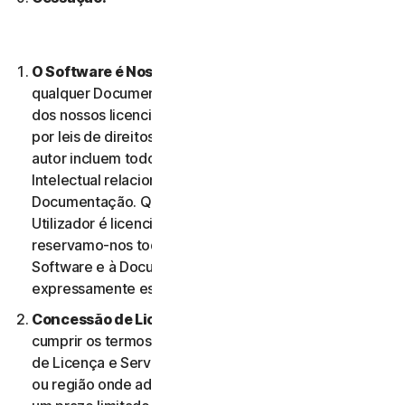
O Software é Nossa Propriedade
O Software e
qualquer Documentação são nossa propriedade ou
dos nossos licenciantes e encontram-se protegidos
por leis de direitos de autor. Estas leis de direitos de
autor incluem todos os Direitos de Propriedade
Intelectual relacionados com o Software e a
Documentação. Qualquer Software fornecido ao
Utilizador é licenciado, e não vendido, ao Utilizador, e
reservamo-nos todos os direitos associados ao
Software e à Documentação que não estejam
expressamente estabelecidos no presente Contrato.
Concessão de Licença.
Na condição de o Utilizador
cumprir os termos e condições do presente Contrato
de Licença e Serviços, concedemos-lhe, no território
ou região onde adquiriu o Software, uma licença com