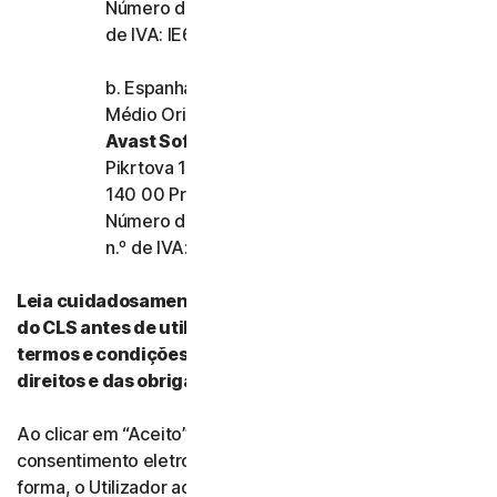
Número de registo da empresa: 159355 e n.º
de IVA: IE6557355A
b. Espanha, França, Itália e o resto da Europa,
Médio Oriente e África
Avast Software s.r.o.
Pikrtova 1737/1a, Nusle,
140 00 Praha 4, República Checa
Número de registo da empresa: 02176475 e
n.º de IVA: CZ02176475
Leia cuidadosamente todos os termos e condições
do CLS antes de utilizar os nossos Serviços. Esses
termos e condições contêm informações acerca dos
direitos e das obrigações do Utilizador.
Ao clicar em “Aceito” (“I Agree”) ou ao indicar
consentimento eletronicamente de qualquer outra
forma, o Utilizador aceita os termos e condições do