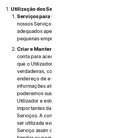
Utilização dos Serviços.
Serviços para Consumidores ou Empresas
. Os
nossos Serviços para Consumidores são criados e
adequados apenas para consumidores e não para
pequenas empresas.
Criar e Manter uma Conta.
Pode precisar de uma
conta para aceder e usar os Serviços. É importante
que o Utilizador forneça informações de conta
verdadeiras, completas e atualizadas (incluindo um
endereço de e-mail válido) e mantenha essas
informações atualizadas. Se não o fizer,
poderemos suspender ou cessar a conta do
Utilizador e este poderá não receber notificações
importantes da NortonLifeLock relativamente aos
Serviços. A conta do Utilizador é pessoal e deve
ser utilizada exclusivamente pelo mesmo (ou, se o
Serviço assim o permitir, pelo seu agregado
familiar ou pequena empresa) para gerir os