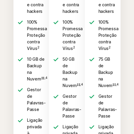
e contra
e contra
e contra
hackers
hackers
hackers
100%
100%
100%
Promessa
Promessa
Promessa
Proteção
Proteção
Proteção
contra
contra
contra
2
2
2
Vírus
Vírus
Vírus
10 GB de
50 GB
75 GB
Backup
de
de
na
Backup
Backup
‡‡,4
Nuvem
na
na
‡‡,4
‡‡,4
Nuvem
Nuvem
Gestor
de
Gestor
Gestor
Palavras-
de
de
Passe
Palavras-
Palavras-
Passe
Passe
Ligação
privada
Ligação
Ligação
à
privada
privada