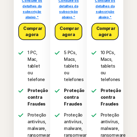
Consulte os
Consulte os
Consulte os
detalhes da
detalhes da
detalhes da
subscrição
subscrição
subscrição
abaixo.*
abaixo.*
abaixo.*
Comprar
Comprar
Comprar
agora
agora
agora
1 PC,
5 PCs,
10 PCs,
Mac,
Macs,
Macs,
tablet
tablets
tablets
ou
ou
ou
telefone
telefones
telefones
Proteção
Proteção
Proteção
contra
contra
contra
Fraudes
Fraudes
Fraudes
Proteção
Proteção
Proteção
antivírus,
antivírus,
antivírus,
malware,
malware,
malware,
ransomware
ransomware
ransomware