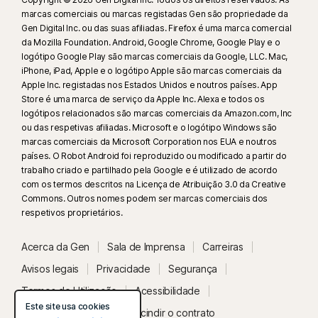
renovação são cobrados anualmente (até 35 dias antes da
do macOS da Apple®.
MacOS 10.13 ou posterior.
marcas comerciais ou marcas registadas Gen são propriedade da
renovação) ou mensalmente, consoante o seu ciclo de faturação. Os
Funcionalidades não suportadas: Norton Cloud
Gen Digital Inc. ou das suas afiliadas. Firefox é uma marca comercial
Sistemas Operativos Android™
subscritores anuais recebem antecipadamente um e-mail com o
Backup, Norton Parental Control, Norton SafeCam.
da Mozilla Foundation. Android, Google Chrome, Google Play e o
Android 10.0 ou posterior. É necessário ter a aplicação
preço de renovação.
Os preços de renovação
podem ser
logótipo Google Play são marcas comerciais da Google, LLC. Mac,
Sistemas Operativos Android™
Google Play instalada.
iPhone, iPad, Apple e o logótipo Apple são marcas comerciais da
superiores ao preço inicial e estão sujeitos a alterações. Pode
Google TV com sistema operativo Android TV 10.0 ou
Android 10.0 ou posterior. É necessário ter a aplicação
Apple Inc. registadas nos Estados Unidos e noutros países. App
cancelar a renovação
como descrito aqui
na sua conta
ou
posterior.
Google Play instalada. O modo multiutilizador não é
Store é uma marca de serviço da Apple Inc. Alexa e todos os
contactando-nos aqui
.
suportado.
logótipos relacionados são marcas comerciais da Amazon.com, Inc
Sistemas Operativos iOS
ColorOS 7.1 ou posterior. É necessário ter a aplicação
ou das respetivas afiliadas. Microsoft e o logótipo Windows são
Cancelamento e reembolso
: pode cancelar o seu contrato e
Google Play instalada.
iPhones ou iPads com a versão atual ou as duas
marcas comerciais da Microsoft Corporation nos EUA e noutros
solicitar um reembolso total dentro de 14 dias após a compra para
versões anteriores do Apple® iOS.
países. O Robot Android foi reproduzido ou modificado a partir do
subscrições mensais e dentro de 60 dias para subscrições anuais.
Sistemas Operativos iOS
Apple TV com a versão atual e a versão anterior do
trabalho criado e partilhado pela Google e é utilizado de acordo
Para obter detalhes, visite a nossa
tvOS da Apple®.
com os termos descritos na Licença de Atribuição 3.0 da Creative
iPhones ou iPads com a versão atual ou as duas
Política de Cancelamento e Reembolso
.
Commons. Outros nomes podem ser marcas comerciais dos
versões anteriores do Apple® iOS.
Sistemas operacionais Fire OS
respetivos proprietários.
Para cancelar o seu contrato ou solicitar um reembolso, clique
aqui
Dispositivo Amazon Fire TV com Fire OS 8 ou versão
mais recente.
.
Acerca da Gen
Sala de Imprensa
Carreiras
Avisos legais
Privacidade
Segurança
Extensão de navegador
2
Aplicam-se restrições. Tem de ter uma subscrição de Segurança do
Google Chrome
Termos de Utilização
Acessibilidade
Dispositivo com antivírus e renovação automática ativada para obter o
Microsoft Edge para Windows
Este site usa cookies
serviço de remoção de vírus. Consulte
Estado do Sistema
Rescindir o contrato