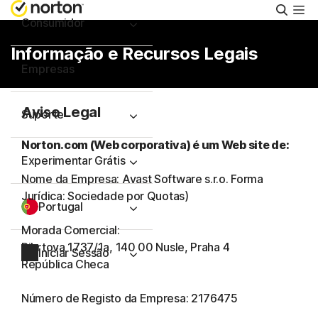
Pesqu
Consumidor
Informação e Recursos Legais
Empresas
Aviso Legal
Suporte
Norton.com (Web corporativa) é um Web site de:
Experimentar Grátis
Nome da Empresa: Avast Software s.r.o. Forma
Jurídica: Sociedade por Quotas)
Portugal
Morada Comercial:
Pikrtova 1737/1a, 140 00 Nusle, Praha 4
Iniciar Sessão
República Checa
Número de Registo da Empresa: 2176475