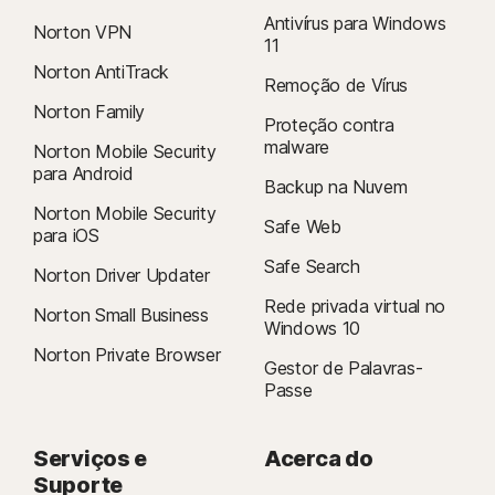
Antivírus para Windows
Para obter detalhes, visite a nossa
Norton VPN
11
Política de Cancelamento e Reembolso
.
Norton AntiTrack
Para cancelar o seu contrato ou solicitar um reembolso, clique
Remoção de Vírus
aqui
Norton Family
Proteção contra
.
malware
Norton Mobile Security
para Android
2
Aplicam-se restrições. Tem de ter uma subscrição de Segurança do
Backup na Nuvem
Dispositivo com antivírus e renovação automática ativada para obter o
Norton Mobile Security
Safe Web
serviço de remoção de vírus. Consulte
para iOS
Norton.com/virus-protection-promise
para obter todos os detalhes.
Safe Search
Norton Driver Updater
Rede privada virtual no
4
As funcionalidades do Backup na Nuvem apenas estão disponíveis no
Norton Small Business
Windows 10
Windows (excluindo o Windows no modo S ou o Windows executado num
Norton Private Browser
processador ARM).
Gestor de Palavras-
Passe
5
As funcionalidades do Norton SafeCam só estão disponíveis no
Windows (excluindo o Windows no modo S, ou o Windows executado num
Serviços e
Acerca do
Processador ARM).
Suporte