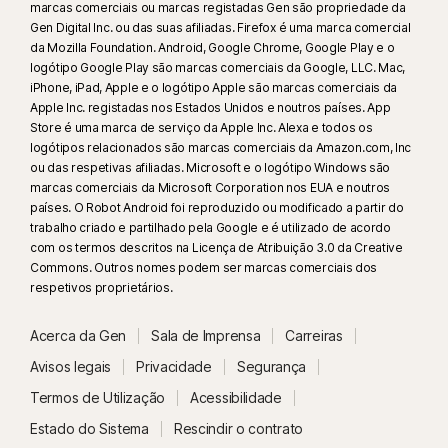
marcas comerciais ou marcas registadas Gen são propriedade da
em inglês em plataformas de redes sociais/vídeos suportadas; utilize a
Gen Digital Inc. ou das suas afiliadas. Firefox é uma marca comercial
análise manual noutras plataformas. Requer o Windows 11 ou posterior e
da Mozilla Foundation. Android, Google Chrome, Google Play e o
um browser suportado. A deteção automática requer também um PC
logótipo Google Play são marcas comerciais da Google, LLC. Mac,
com IA (CPU Qualcomm ou Intel com um mínimo de 8 núcleos, 16 GB de
iPhone, iPad, Apple e o logótipo Apple são marcas comerciais da
RAM) ou um PC sem IA (CPU de qualquer marca com um mínimo de 8
Apple Inc. registadas nos Estados Unidos e noutros países. App
Store é uma marca de serviço da Apple Inc. Alexa e todos os
núcleos, 16 GB de RAM). Em PCs sem IA com um mínimo de 4 núcleos, 8
logótipos relacionados são marcas comerciais da Amazon.com, Inc
GB de RAM, apenas está disponível a análise manual. Para ver todos os
ou das respetivas afiliadas. Microsoft e o logótipo Windows são
detalhes, consulte
Norton.com/deepfakesupport
.
marcas comerciais da Microsoft Corporation nos EUA e noutros
países. O Robot Android foi reproduzido ou modificado a partir do
33
A Proteção Contra Deepfakes no Assistente IA do Norton Genie está
trabalho criado e partilhado pela Google e é utilizado de acordo
com os termos descritos na Licença de Atribuição 3.0 da Creative
atualmente disponível em versão de acesso antecipado e apenas são
Commons. Outros nomes podem ser marcas comerciais dos
suportados vídeos do Youtube em inglês.
respetivos proprietários.
γ
O Norton Safe Search não apresenta avaliações de segurança para
Acerca da Gen
Sala de Imprensa
Carreiras
hiperligações patrocinadas nem filtra as hiperligações patrocinadas
Avisos legais
Privacidade
Segurança
potencialmente perigosas dos resultados das pesquisas. Não está
disponível em todos os browsers.
Termos de Utilização
Acessibilidade
Estado do Sistema
Rescindir o contrato
‡
O Controlo Parental só pode ser instalado e usado em dispositivos PC