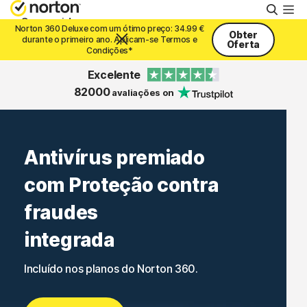
Pesqu
Consumidor
Norton 360 Deluxe com um ótimo preço: 34.99 €
Obter
durante o primeiro ano. Aplicam-se Termos e
Oferta
Condições*
Empresas
Excelente
82000
avaliações on
Suporte
Antivírus premiado
Experimentar Grátis
com Proteção contra
Portugal
fraudes
integrada
Iniciar Sessão
Incluído nos planos do Norton 360.