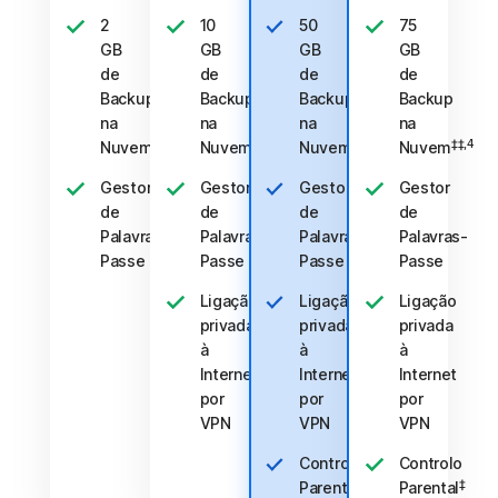
2
10
50
75
GB
GB
GB
GB
de
de
de
de
Backup
Backup
Backup
Backup
na
na
na
na
‡‡,4
‡‡,4
‡‡,4
‡‡,4
Nuvem
Nuvem
Nuvem
Nuvem
Gestor
Gestor
Gestor
Gestor
de
de
de
de
Palavras-
Palavras-
Palavras-
Palavras-
Passe
Passe
Passe
Passe
Ligação
Ligação
Ligação
privada
privada
privada
à
à
à
Internet
Internet
Internet
por
por
por
VPN
VPN
VPN
Controlo
Controlo
‡
‡
Parental
Parental