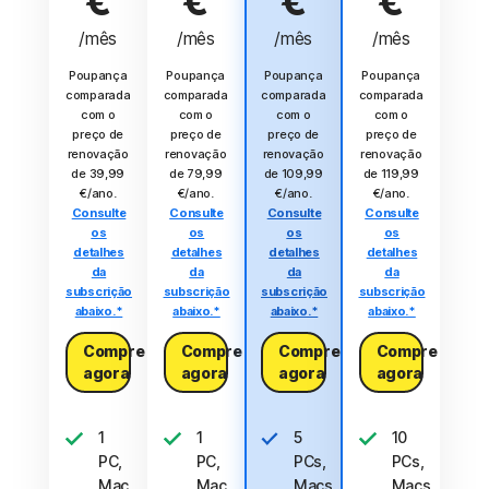
€
€
€
€
/mês
/mês
/mês
/mês
Poupança
Poupança
Poupança
Poupança
comparada
comparada
comparada
comparada
com o
com o
com o
com o
preço de
preço de
preço de
preço de
renovação
renovação
renovação
renovação
de 39,99
de 79,99
de 109,99
de 119,99
€/ano.
€/ano.
€/ano.
€/ano.
Consulte
Consulte
Consulte
Consulte
os
os
os
os
detalhes
detalhes
detalhes
detalhes
da
da
da
da
subscrição
subscrição
subscrição
subscrição
abaixo.*
abaixo.*
abaixo.*
abaixo.*
Compre
Compre
Compre
Compre
agora
agora
agora
agora
1
1
5
10
PC,
PC,
PCs,
PCs,
Mac,
Mac,
Macs,
Macs,