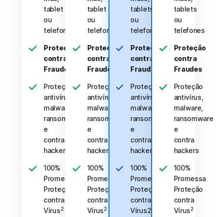
tablet
tablet
tablets
tablets
ou
ou
ou
ou
telefone
telefone
telefones
telefones
Proteção
Proteção
Proteção
Proteção
contra
contra
contra
contra
Fraudes
Fraudes
Fraudes
Fraudes
Proteção
Proteção
Proteção
Proteção
antivírus,
antivírus,
antivírus,
antivírus,
malware,
malware,
malware,
malware,
ransomware
ransomware
ransomware
ransomware
e
e
e
e
contra
contra
contra
contra
hackers
hackers
hackers
hackers
100%
100%
100%
100%
Promessa
Promessa
Promessa
Promessa
Proteção
Proteção
Proteção
Proteção
contra
contra
contra
contra
2
2
2
Vírus
Vírus
Vírus2
Vírus