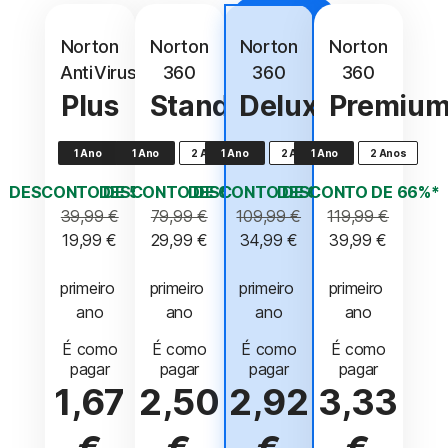
O
Melhor
Valor
Norton
Norton
Norton
Norton
AntiVirus
360
360
360
Plus
Standard
Deluxe
Premiu
1 Ano
1 Ano
2 Anos
1 Ano
2 Anos
1 Ano
2 Anos
DESCONTO DE 50%*
DESCONTO DE 62%*
DESCONTO DE 68%*
DESCONTO DE 66%*
39,99 €
79,99 €
109,99 €
119,99 €
19,99 €
29,99 €
34,99 €
39,99 €
primeiro 
primeiro 
primeiro 
primeiro 
ano
ano
ano
ano
É como
É como
É como
É como
pagar
pagar
pagar
pagar
1,67
2,50
2,92
3,33