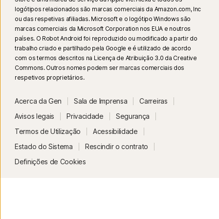
GB de RAM, apenas está disponível a análise manual. Para ver todos os
logótipos relacionados são marcas comerciais da Amazon.com, Inc
detalhes, consulte
Norton.com/deepfakesupport
.
ou das respetivas afiliadas. Microsoft e o logótipo Windows são
marcas comerciais da Microsoft Corporation nos EUA e noutros
33
A Proteção Contra Deepfakes no Assistente IA do Norton Genie está
países. O Robot Android foi reproduzido ou modificado a partir do
trabalho criado e partilhado pela Google e é utilizado de acordo
atualmente disponível em versão de acesso antecipado e apenas são
com os termos descritos na Licença de Atribuição 3.0 da Creative
suportados vídeos do Youtube em inglês.
Commons. Outros nomes podem ser marcas comerciais dos
respetivos proprietários.
γ
O Norton Safe Search não apresenta avaliações de segurança para
hiperligações patrocinadas nem filtra as hiperligações patrocinadas
Acerca da Gen
Sala de Imprensa
Carreiras
potencialmente perigosas dos resultados das pesquisas. Não está
Avisos legais
Privacidade
Segurança
disponível em todos os browsers.
Termos de Utilização
Acessibilidade
‡
O Controlo Parental só pode ser instalado e usado em dispositivos PC
Estado do Sistema
Rescindir o contrato
Windows™, iOS, Android™, mas nem todas as funcionalidades estão
Definições de Cookies
disponíveis em todas as plataformas. Os pais podem monitorizar e gerir
as atividades das crianças a partir de qualquer dispositivo – PC Windows
(excluindo Windows no modo S), Mac, iOS e Android – através das nossas
aplicações móveis ou ao iniciar sessão na sua conta em my.Norton.com e
selecionar Controlo Parental através de qualquer browser. A aplicação