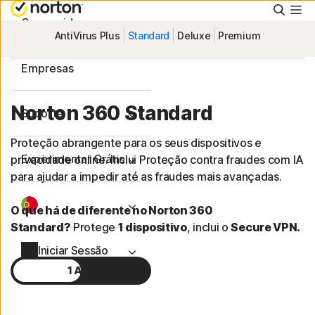
Pesqu
Consumidor
AntiVirus Plus
Standard
Deluxe
Premium
Empresas
Norton 360 Standard
Suporte
Proteção abrangente para os seus dispositivos e
Experimentar Grátis
privacidade online. Inclui Proteção contra fraudes com IA
para ajudar a impedir até as fraudes mais avançadas.
O que há de diferente no Norton 360
Standard?
Protege
1 dispositivo
, inclui o
Secure VPN.
Iniciar Sessão
1 Ano
2 Anos