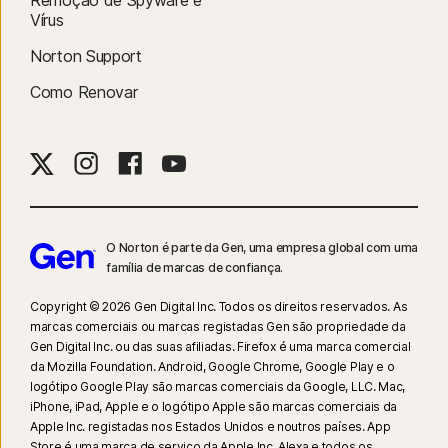
vídeos vistos no YouTube.com (mas não vídeos do YouTube incorporados
Vírus
noutros websites ou blogs) e no Hulu.com (mas apenas no Windows). Não
Norton Support
funciona com as aplicações do Youtube e do Hulu.
Como Renovar
9
Com base num teste de oito outros produtos VPN líderes selecionados
pela Gen no relatório "VPN Products Performance Benchmarks", realizado
pela PassMark Software e encomendado pela Gen, novembro de 2023.
16
O modo de ecrã inteiro tem de estar em utilização para suprimir a
maioria dos alertas no Windows.
O Norton é parte da Gen, uma empresa global com uma
família de marcas de confiança.​
23
A Proteção Contra Deepfakes Automática apenas funciona em vídeos
Copyright © 2026 Gen Digital Inc. Todos os direitos reservados. As
em inglês em plataformas de redes sociais/vídeos suportadas; utilize a
marcas comerciais ou marcas registadas Gen são propriedade da
análise manual noutras plataformas. Requer o Windows 11 ou posterior e
Gen Digital Inc. ou das suas afiliadas. Firefox é uma marca comercial
um browser suportado. A deteção automática requer também um PC
da Mozilla Foundation. Android, Google Chrome, Google Play e o
com IA (CPU Qualcomm ou Intel com um mínimo de 8 núcleos, 16 GB de
logótipo Google Play são marcas comerciais da Google, LLC. Mac,
RAM) ou um PC sem IA (CPU de qualquer marca com um mínimo de 8
iPhone, iPad, Apple e o logótipo Apple são marcas comerciais da
Apple Inc. registadas nos Estados Unidos e noutros países. App
núcleos, 16 GB de RAM). Em PCs sem IA com um mínimo de 4 núcleos, 8
Store é uma marca de serviço da Apple Inc. Alexa e todos os