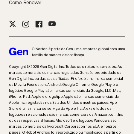
Como Renovar
9
Com base num teste de oito outros produtos VPN líderes selecionados
pela Gen no relatório "VPN Products Performance Benchmarks", realizado
pela PassMark Software e encomendado pela Gen, novembro de 2023.
16
O modo de ecrã inteiro tem de estar em utilização para suprimir a
maioria dos alertas no Windows.
O Norton é parte da Gen, uma empresa global com uma
família de marcas de confiança.​
23
A Proteção Contra Deepfakes Automática apenas funciona em vídeos
Copyright © 2026 Gen Digital Inc. Todos os direitos reservados. As
em inglês em plataformas de redes sociais/vídeos suportadas; utilize a
marcas comerciais ou marcas registadas Gen são propriedade da
análise manual noutras plataformas. Requer o Windows 11 ou posterior e
Gen Digital Inc. ou das suas afiliadas. Firefox é uma marca comercial
um browser suportado. A deteção automática requer também um PC
da Mozilla Foundation. Android, Google Chrome, Google Play e o
com IA (CPU Qualcomm ou Intel com um mínimo de 8 núcleos, 16 GB de
logótipo Google Play são marcas comerciais da Google, LLC. Mac,
RAM) ou um PC sem IA (CPU de qualquer marca com um mínimo de 8
iPhone, iPad, Apple e o logótipo Apple são marcas comerciais da
Apple Inc. registadas nos Estados Unidos e noutros países. App
núcleos, 16 GB de RAM). Em PCs sem IA com um mínimo de 4 núcleos, 8
Store é uma marca de serviço da Apple Inc. Alexa e todos os
GB de RAM, apenas está disponível a análise manual. Para ver todos os
logótipos relacionados são marcas comerciais da Amazon.com, Inc
detalhes, consulte
Norton.com/deepfakesupport
.
ou das respetivas afiliadas. Microsoft e o logótipo Windows são
marcas comerciais da Microsoft Corporation nos EUA e noutros
33
A Proteção Contra Deepfakes no Assistente IA do Norton Genie está
países. O Robot Android foi reproduzido ou modificado a partir do