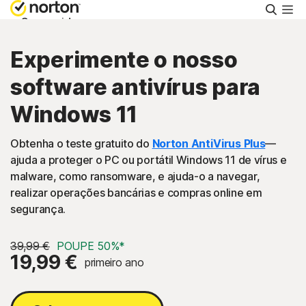
Pesqu
Consumidor
Experimente o nosso
Empresas
software antivírus para
Windows 11
Suporte
Obtenha o teste gratuito do
Norton AntiVirus Plus
—
Experimentar Grátis
ajuda a proteger o PC ou portátil Windows 11 de vírus e
malware, como ransomware, e ajuda-o a navegar,
realizar operações bancárias e compras online em
Portugal
segurança.
Iniciar Sessão
39,99 €
POUPE 50%*
19,99 €
primeiro ano