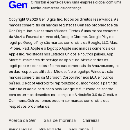
O Norton é parte da Gen, uma empresa global com uma
as definições de backup em Os Meus Documentos.
família de marcas de confiança.​
η
A Otimização de Notificações apenas está disponível em Windows
Copyright © 2026 Gen Digital Inc. Todos os direitos reservados. As
(excluindo o Windows no modo S, ou o Windows executado num
marcas comerciais ou marcas registadas Gen são propriedade da
Gen Digital Inc. ou das suas afiliadas. Firefox é uma marca comercial
Processador ARM).
da Mozilla Foundation. Android, Google Chrome, Google Play e o
logótipo Google Play são marcas comerciais da Google, LLC. Mac,
14
O Game Optimizer apenas está disponível em Windows (excluindo o
iPhone, iPad, Apple e o logótipo Apple são marcas comerciais da
Windows no modo S, Windows executado num Processador ARM) com 4
Apple Inc. registadas nos Estados Unidos e noutros países. App
ou mais processadores de núcleo.
Store é uma marca de serviço da Apple Inc. Alexa e todos os
logótipos relacionados são marcas comerciais da Amazon.com, Inc
ou das respetivas afiliadas. Microsoft e o logótipo Windows são
15
Deteta automaticamente os jogos com base no modo de Deteção de
marcas comerciais da Microsoft Corporation nos EUA e noutros
ecrã completo com utilização elevada da CPU, bem como a utilização de
países. O Robot Android foi reproduzido ou modificado a partir do
um iniciador de jogos, ou se o utilizador adicionar um jogo manualmente
trabalho criado e partilhado pela Google e é utilizado de acordo
ou se tiver sido detetado anteriormente. Iniciadores de jogos que
com os termos descritos na Licença de Atribuição 3.0 da Creative
Commons. Outros nomes podem ser marcas comerciais dos
monitorizamos atualmente: Bethesda, Blizzard, Epic, ID, Origin, Rockstar,
respetivos proprietários.
Steam, Uplay.
Acerca da Gen
Sala de Imprensa
Carreiras
16
O modo de ecrã inteiro tem de estar em utilização para suprimir a
Avisos legais
Privacidade
Segurança
maioria dos alertas no Windows.