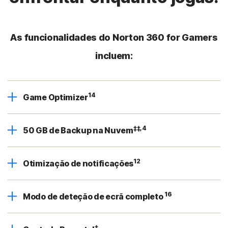
As funcionalidades do Norton 360 for Gamers
incluem:
14
Game Optimizer
‡‡,4
50 GB de Backup na Nuvem
12
Otimização de notificações
16
Modo de deteção de ecrã completo
‡