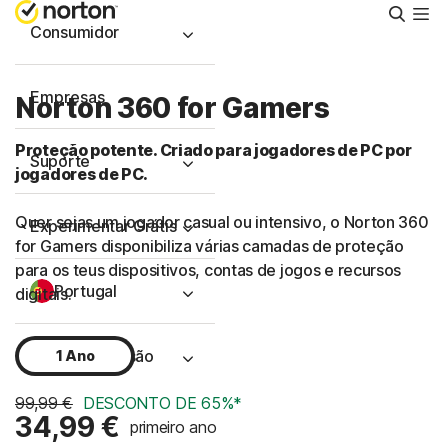
Pesqu
Consumidor
Empresas
Norton 360 for Gamers
Proteção potente. Criado para jogadores de PC por
Suporte
jogadores de PC.
Quer sejas um jogador casual ou intensivo, o Norton 360
Experimentar Grátis
for Gamers disponibiliza várias camadas de proteção
para os teus dispositivos, contas de jogos e recursos
Portugal
digitais.
Iniciar Sessão
1 Ano
99,99 €
DESCONTO DE 65%*
34,99 €
primeiro ano