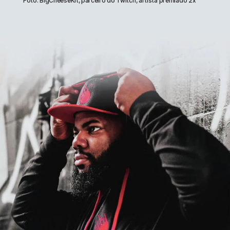
Foto: BigCheeseKit, parceiro do Twitch, artista premiado 2x