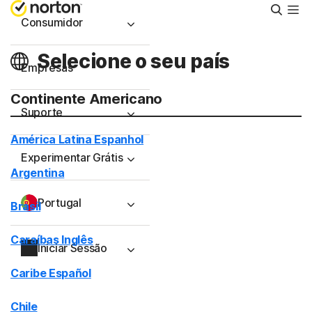
Pesqu
Consumidor
Selecione o seu país
Empresas
Continente Americano
Suporte
América Latina Espanhol
Experimentar Grátis
Argentina
Portugal
Brasil
Caraíbas Inglês
Iniciar Sessão
Caribe Español
Chile