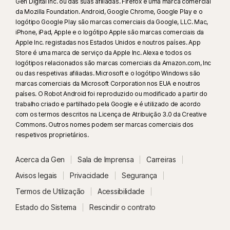
Gen Digital Inc. ou das suas afiliadas. Firefox é uma marca comercial
da Mozilla Foundation. Android, Google Chrome, Google Play e o
logótipo Google Play são marcas comerciais da Google, LLC. Mac,
iPhone, iPad, Apple e o logótipo Apple são marcas comerciais da
Apple Inc. registadas nos Estados Unidos e noutros países. App
Store é uma marca de serviço da Apple Inc. Alexa e todos os
logótipos relacionados são marcas comerciais da Amazon.com, Inc
ou das respetivas afiliadas. Microsoft e o logótipo Windows são
marcas comerciais da Microsoft Corporation nos EUA e noutros
países. O Robot Android foi reproduzido ou modificado a partir do
trabalho criado e partilhado pela Google e é utilizado de acordo
com os termos descritos na Licença de Atribuição 3.0 da Creative
Commons. Outros nomes podem ser marcas comerciais dos
respetivos proprietários.
Acerca da Gen
Sala de Imprensa
Carreiras
Avisos legais
Privacidade
Segurança
Termos de Utilização
Acessibilidade
Estado do Sistema
Rescindir o contrato