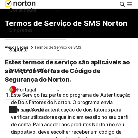
Pesqu
Consumidor
Termos de Serviço de SMS Norton
Empresas
Avisos Legais
Termos de Serviço de SMS
Suporte
Estes termos de serviço são aplicáveis ao
Experimentar Grátis
serviço de Alertas de Código de
Segurança do Norton.
Portugal
Este Serviço faz parte do programa de Autenticação
de Dois Fatores do Norton. O programa envia
mensagens de autenticação de dois fatores para
Iniciar Sessão
verificar utilizadores que iniciam sessão no seu perfil
de conta. Para aceder aos produtos Norton no seu
dispositivo, deve escolher receber um código de